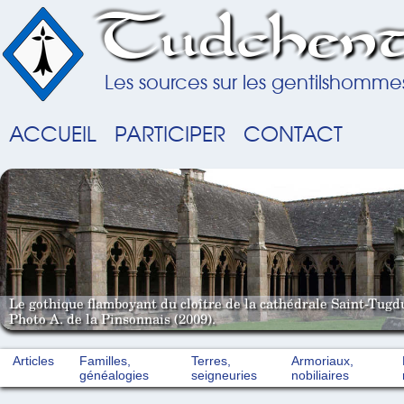
Tudchent
Les sources sur les gentilshomme
ACCUEIL
PARTICIPER
CONTACT
Le gothique flamboyant du cloître de la cathédrale Saint-Tugd
Photo A. de la Pinsonnais (2009).
Articles
Familles,
Terres,
Armoriaux,
généalogies
seigneuries
nobiliaires