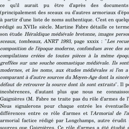
ce qu’il aurait pu être d’après des documents
(principalement des sceaux ou d’autres armoriaux d’épo
à partir d’une liste de noms authentique. C’est en quelq
rédigé au XVIIe siècle. Martine Fabre détaille ce ter
son étude
Héraldique médiévale bretonne, images person
sceaux, tombeaux, ANRT 1993
, page xxxix : "
Les recue
composition de l’époque moderne, confondues avec des so
compilations créées de toutes pièces à la même époqu
greffées sur une souche onomastique médiévale. Ils sont
modernes, et les noms, aux études médiévales si l’on a 
comparant à d’autre sources du Moyen-Age dont la sincérité
défaut de retrouver la source dont ils sont extraits
". Il 
incohérences, d’autant plus que nous ne connaisso
Gaignières (M. Fabre ne traite pas du rôle d’armes de l
Nous signalerons pour chaque entrée les éventuelle
différences entre ce rôle d’armes et l’
Armorial de l’
armorial factice rédigé par Longchamps, autre érudit
sources que Gaignières. Ce rôle d’armes a été étudié e