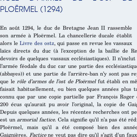
PLOËRMEL (1294)
En août 1294, le duc de Bretagne Jean II rassemble
son armée à Ploërmel. La chancellerie ducale établit
alors le
Livre des ostz
, qui passe en revue les vassaux
laïcs directs du duc (à l’exception de la baillie de R
devoirs de quelques vassaux ecclésiastiques). Il n’inclut
l’armée féodale du duc car une partie des ecclésiastique
(abbayes)) et une partie de l’arrière-ban n’y sont pas 
que le
rôle d’armes de l’ost de Ploërmel
fut établi en m
faisait habituellement, ou bien quelques années plus t
connu que par une copie partielle par François Roger d
200 écus qu’aurait pu avoir l’original, la copie de G
Depuis quelques années, les récentes recherches ont per
est un
armorial factice
. Cela signifie qu’il n’a pas été 
Ploërmel, mais qu’il a été composé bien des années
Gaignières.
Factice
ne veut pas dire qu’il s’agit d’un fa