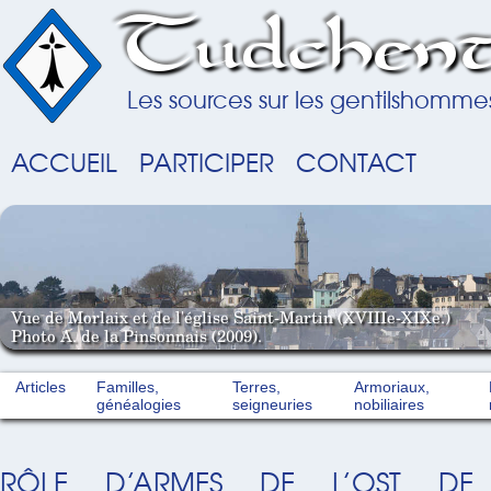
Tudchent
Les sources sur les gentilshomme
ACCUEIL
PARTICIPER
CONTACT
Vue de Morlaix et de l'église Saint-Martin (XVIIIe-XIXe.)
Photo A. de la Pinsonnais (2009).
Articles
Familles,
Terres,
Armoriaux,
généalogies
seigneuries
nobiliaires
RÔLE D’ARMES DE L’OST DE