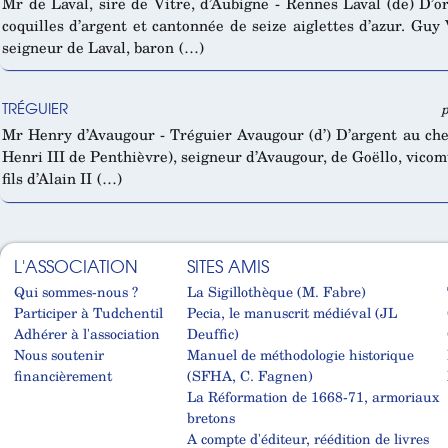
Mr de Laval, sire de Vitre, d’Aubigne - Rennes Laval (de) D’o
coquilles d’argent et cantonnée de seize aiglettes d’azur. Gu
seigneur de Laval, baron (…)
TRÉGUIER
p
Mr Henry d’Avaugour - Tréguier Avaugour (d’) D’argent au chef
Henri III de Penthièvre), seigneur d’Avaugour, de Goëllo, vic
fils d’Alain II (…)
L'ASSOCIATION
SITES AMIS
Qui sommes-nous ?
La Sigillothèque (M. Fabre)
Participer à Tudchentil
Pecia, le manuscrit médiéval (JL
Adhérer à l'association
Deuffic)
Nous soutenir
Manuel de méthodologie historique
financièrement
(SFHA, C. Fagnen)
La Réformation de 1668-71, armoriaux
bretons
A compte d'éditeur, réédition de livres