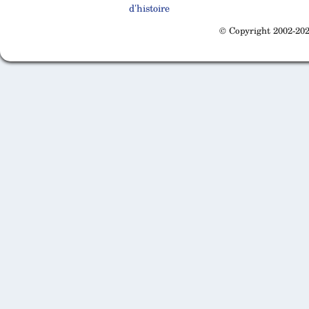
d'histoire
© Copyright 2002-202
Cabinet d'orthodonthie à Nantes
Cabinet d'orthodonthie à Nantes