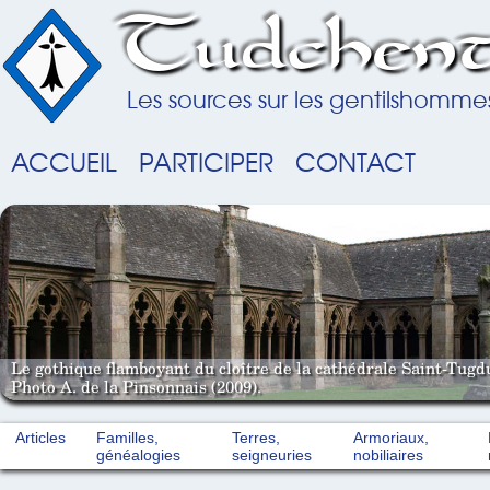
Tudchent
Les sources sur les gentilshomme
ACCUEIL
PARTICIPER
CONTACT
Le gothique flamboyant du cloître de la cathédrale Saint-Tugd
Photo A. de la Pinsonnais (2009).
Articles
Familles,
Terres,
Armoriaux,
généalogies
seigneuries
nobiliaires