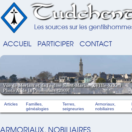
Tudchent
Les sources sur les gentilshomme
ACCUEIL
PARTICIPER
CONTACT
Vue de Morlaix et de l'église Saint-Martin (XVIIIe-XIXe.)
Photo A. de la Pinsonnais (2009).
Articles
Familles,
Terres,
Armoriaux,
généalogies
seigneuries
nobiliaires
ARMORIAUX, NOBILIAIRES