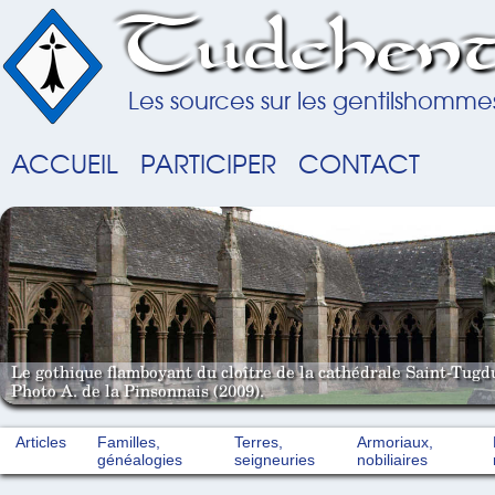
Tudchent
Les sources sur les gentilshomme
ACCUEIL
PARTICIPER
CONTACT
Le gothique flamboyant du cloître de la cathédrale Saint-Tugd
Photo A. de la Pinsonnais (2009).
Articles
Familles,
Terres,
Armoriaux,
généalogies
seigneuries
nobiliaires