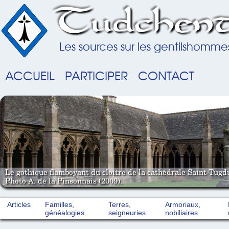
Tudchent
Les sources sur les gentilshomme
ACCUEIL
PARTICIPER
CONTACT
Le gothique flamboyant du cloître de la cathédrale Saint-Tugd
Photo A. de la Pinsonnais (2009).
Articles
Familles,
Terres,
Armoriaux,
généalogies
seigneuries
nobiliaires