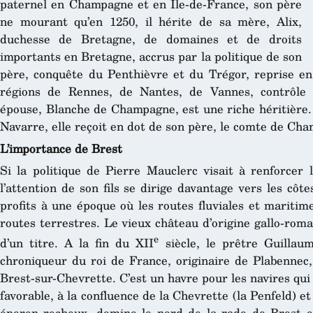
paternel en Champagne et en Ile-de-France, son père
ne mourant qu’en 1250, il hérite de sa mère, Alix,
duchesse de Bretagne, de domaines et de droits
importants en Bretagne, accrus par la politique de son
père, conquête du Penthièvre et du Trégor, reprise en 
régions de Rennes, de Nantes, de Vannes, contrôle 
épouse, Blanche de Champagne, est une riche héritière.
Navarre, elle reçoit en dot de son père, le comte de Cha
L’importance de Brest
Si la politique de Pierre Mauclerc visait à renforcer 
l’attention de son fils se dirige davantage vers les côte
profits à une époque où les routes fluviales et maritim
routes terrestres. Le vieux château d’origine gallo-roma
e
d’un titre. A la fin du XII
siècle, le prêtre Guillau
chroniqueur du roi de France, originaire de Plabennec, d
Brest-sur-Chevrette. C’est un havre pour les navires qui 
favorable, à la confluence de la Chevrette (la Penfeld) e
éperon rocheux, domine le nord de la rade de Brest e