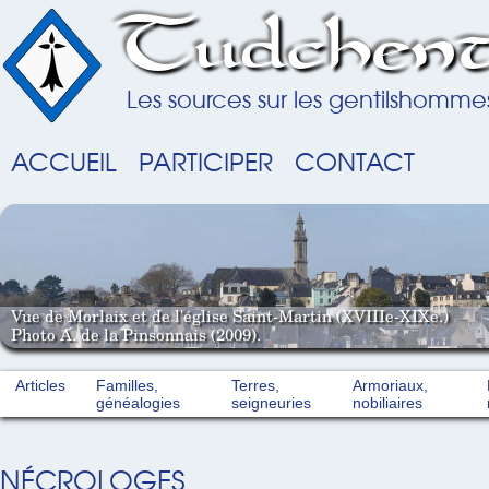
Tudchent
Les sources sur les gentilshomme
ACCUEIL
PARTICIPER
CONTACT
Vue de Morlaix et de l'église Saint-Martin (XVIIIe-XIXe.)
Photo A. de la Pinsonnais (2009).
Articles
Familles,
Terres,
Armoriaux,
généalogies
seigneuries
nobiliaires
NÉCROLOGES