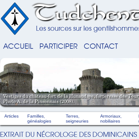
Tudchent
Les sources sur les gentilshomme
ACCUEIL
PARTICIPER
CONTACT
Vestiges du château-fort de la Hunaudaye, forteresse des Tou
Photo A. de la Pinsonnais (2008).
Articles
Familles,
Terres,
Armoriaux,
généalogies
seigneuries
nobiliaires
EXTRAIT DU NÉCROLOGE DES DOMINICAINS