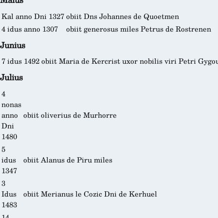
Kal anno Dni 1327
obiit Dns Johannes de Quoetmen
4 idus anno 1307
obiit generosus miles Petrus de Rostrenen
Junius
7 idus 1492
obiit Maria de Kercrist uxor nobilis viri Petri Gygo
Julius
4
nonas
anno
obiit oliverius de Murhorre
Dni
1480
5
idus
obiit Alanus de Piru miles
1347
3
Idus
obiit Merianus le Cozic Dni de Kerhuel
1483
14