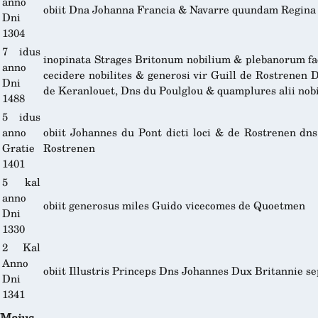
anno
obiit Dna Johanna Francia & Navarre quundam Regina
Dni
1304
7 idus
inopinata Strages Britonum nobilium & plebanorum fac
anno
cecidere nobilites & generosi vir Guill de Rostrenen
Dni
de Keranlouet, Dns du Poulglou & quamplures alii nob
1488
5 idus
anno
obiit Johannes du Pont dicti loci & de Rostrenen dns
Gratie
Rostrenen
1401
5 kal
anno
obiit generosus miles Guido vicecomes de Quoetmen
Dni
1330
2 Kal
Anno
obiit Illustris Princeps Dns Johannes Dux Britannie s
Dni
1341
Maius