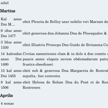
nihil
Martius
Kal anno
obiit Plesota de Bolloy uxor nobilis viri Mariani 
Dni M....
6 idus anno
obiit generosa dna Johanna Dna de Ploesqualec & 
Dni 1477
3 Idus anno
obiit Illustris Princeps Dns Guido de Britannia 
1330
14 kalendas
Civitas nannetensis clam & in dolo à dno comite 
anno Dni
paucis annis elapsis novem ebdomadarum patio
1490
frustra obsedisset
13 kal anno
obiit nob & generosa Dna Margareta de Rostrat
Dni 1455
sepulta.. hoc conventu
8 kal anno
obiit Helena de Rohan Dna du Pont et de Rost
1506
Rostrenen
Aprilis
4 nonas