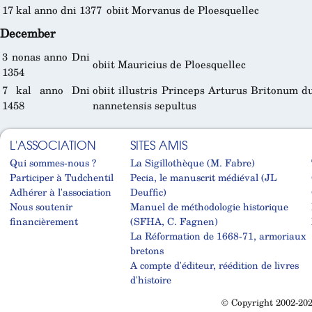
17 kal anno dni 1377
obiit Morvanus de Ploesquellec
December
3 nonas anno Dni
obiit Mauricius de Ploesquellec
1354
7 kal anno Dni
obiit illustris Princeps Arturus Britonum du
1458
nannetensis sepultus
L'ASSOCIATION
SITES AMIS
Qui sommes-nous ?
La Sigillothèque (M. Fabre)
Participer à Tudchentil
Pecia, le manuscrit médiéval (JL
Adhérer à l'association
Deuffic)
Nous soutenir
Manuel de méthodologie historique
financièrement
(SFHA, C. Fagnen)
La Réformation de 1668-71, armoriaux
bretons
A compte d'éditeur, réédition de livres
d'histoire
© Copyright 2002-202