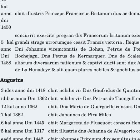
kal
anno
obiit illustris Princeps Franciscus Britonum dux ac de
dni
1450
concurrit exercits pregran dis Francorum britonum exe
5 kal
grandi strage utrorumque cessit Francis victoria . Ibiq
anno
Dni Johannis vicemcomitis de Rohan, Petrus de Po
Dni
Rochejagu, Dns Petrus de Kermarquer, Dns de Scales
1488
aliorum diversarum nationum & captivi ducti sunt dux A
de La Hunodaye & alii quam plures nobiles & ignobilus 
Augustus
3 ides anno dni 1418
obiit nobilis vir Dns Gaufridus de Quintin
idibus anno Dni 1362
obiit nobilis vir Dns Petrus de Tuongoff m
12 kal anno 1362
obiit Dna Maria de Guergorlle consors D
7 kal 1362
obiit Johannes de Piru Miles
6 kal anno Dni 1445
obiit Margareta de Plusquoet consors He
5 kal anno Dni 1317
obiit illustris dna Johanna de Alvagorio 
eadd anno dni 1442
obiit johannes Britonum dux sepultus in e