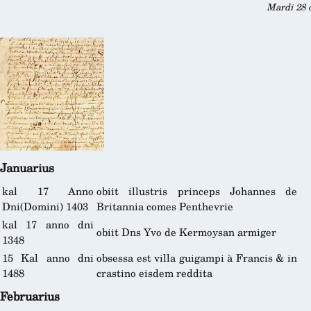
Mardi 28 o
Januarius
kal 17 Anno
obiit illustris princeps Johannes de
Dni(Domini) 1403
Britannia comes Penthevrie
kal 17 anno dni
obiit Dns Yvo de Kermoysan armiger
1348
15 Kal anno dni
obsessa est villa guigampi à Francis & in
1488
crastino eisdem reddita
Februarius