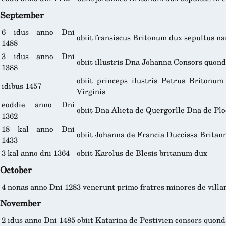
September
6 idus anno Dni
obiit fransiscus Britonum dux sepultus na
1488
3 idus anno Dni
obiit illustris Dna Johanna Consors quon
1388
obiit princeps ilustris Petrus Britonum
idibus 1457
Virginis
eoddie anno Dni
obiit Dna Alieta de Quergorlle Dna de Plo
1362
18 kal anno Dni
obiit Johanna de Francia Duccissa Britan
1433
3 kal anno dni 1364
obiit Karolus de Blesis britanum dux
October
4 nonas anno Dni 1283
venerunt primo fratres minores de vil
November
2 idus anno Dni 1485
obiit Katarina de Pestivien consors quond