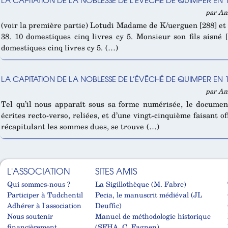
par Am
(voir la première partie) Lotudi Madame de K/uerguen [288] et so
38. 10 domestiques cinq livres cy 5. Monsieur son fils aisné 
domestiques cinq livres cy 5. (…)
LA CAPITATION DE LA NOBLESSE DE L’ÉVÊCHÉ DE QUIMPER EN 1
par Am
Tel qu’il nous apparaît sous sa forme numérisée, le document
écrites recto-verso, reliées, et d’une vingt-cinquième faisant of
récapitulant les sommes dues, se trouve (…)
L'ASSOCIATION
SITES AMIS
Qui sommes-nous ?
La Sigillothèque (M. Fabre)
Participer à Tudchentil
Pecia, le manuscrit médiéval (JL
Adhérer à l'association
Deuffic)
Nous soutenir
Manuel de méthodologie historique
financièrement
(SFHA, C. Fagnen)