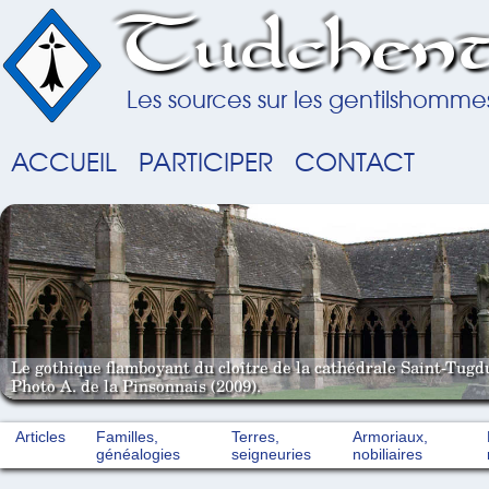
Tudchent
Les sources sur les gentilshomme
ACCUEIL
PARTICIPER
CONTACT
Le gothique flamboyant du cloître de la cathédrale Saint-Tugd
Photo A. de la Pinsonnais (2009).
Articles
Familles,
Terres,
Armoriaux,
généalogies
seigneuries
nobiliaires