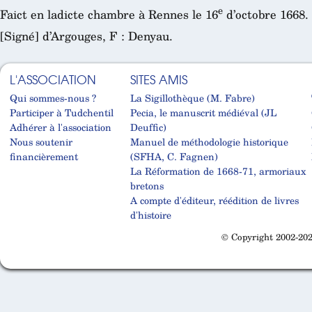
e
Faict en ladicte chambre à Rennes le 16
d’octobre 1668.
[Signé] d’Argouges, F : Denyau.
L'ASSOCIATION
SITES AMIS
Qui sommes-nous ?
La Sigillothèque (M. Fabre)
Participer à Tudchentil
Pecia, le manuscrit médiéval (JL
Adhérer à l'association
Deuffic)
Nous soutenir
Manuel de méthodologie historique
financièrement
(SFHA, C. Fagnen)
La Réformation de 1668-71, armoriaux
bretons
A compte d'éditeur, réédition de livres
d'histoire
© Copyright 2002-202
Cabinet d'orthodonthie à Nantes
Cabinet d'orthodonthie à Nantes