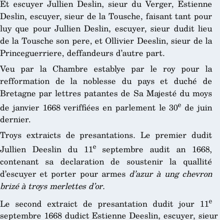
Et escuyer Jullien Deslin, sieur du Verger, Estienne
Deslin, escuyer, sieur de la Tousche, faisant tant pour
luy que pour Jullien Deslin, escuyer, sieur dudit lieu
de la Tousche son pere, et Ollivier Deeslin, sieur de la
Princeguerriere, deffandeurs d’autre part.
Veu par la Chambre establye par le roy pour la
refformation de la noblesse du pays et duché de
Bretagne par lettres patantes de Sa Majesté du moys
e
de janvier 1668 veriffiées en parlement le 30
de juin
dernier.
Troys extraicts de presantations. Le premier dudit
e
Jullien Deeslin du 11
septembre audit an 1668,
contenant sa declaration de soustenir la quallité
d’escuyer et porter pour armes
d’azur à ung chevron
brizé à troys merlettes d’or
.
e
Le second extraict de presantation dudit jour 11
septembre 1668 dudict Estienne Deeslin, escuyer, sieur 