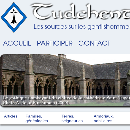
Tudchent
Les sources sur les gentilshomme
ACCUEIL
PARTICIPER
CONTACT
Le gothique flamboyant du cloître de la cathédrale Saint-Tugd
Photo A. de la Pinsonnais (2009).
Articles
Familles,
Terres,
Armoriaux,
généalogies
seigneuries
nobiliaires