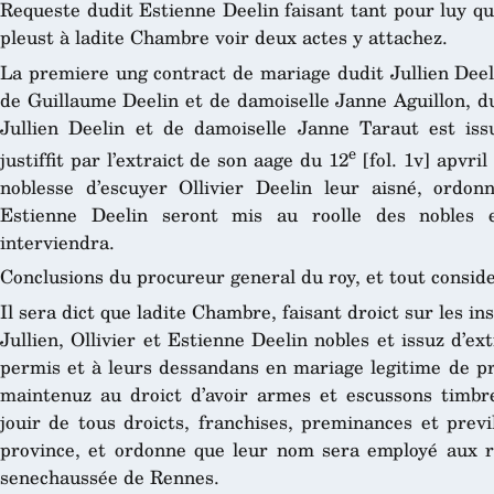
Requeste dudit Estienne Deelin faisant tant pour luy qu
pleust à ladite Chambre voir deux actes y attachez.
La premiere ung contract de mariage dudit Jullien Deelin 
de Guillaume Deelin et de damoiselle Janne Aguillon, du
Jullien Deelin et de damoiselle Janne Taraut est is
e
justiffit par l’extraict de son aage du 12
[fol. 1v] apvri
noblesse d’escuyer Ollivier Deelin leur aisné, ordon
Estienne Deelin seront mis au roolle des nobles e
interviendra.
Conclusions du procureur general du roy, et tout conside
Il sera dict que ladite Chambre, faisant droict sur les in
Jullien, Ollivier et Estienne Deelin nobles et issuz d’ex
permis et à leurs dessandans en mariage legitime de pre
maintenuz au droict d’avoir armes et escussons timbre
jouir de tous droicts, franchises, preminances et previ
province, et ordonne que leur nom sera employé aux ro
senechaussée de Rennes.