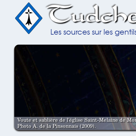
Tudche
Les sources sur les gent
Voute et sablière de l'église Saint-Melaine de Mor
Photo A. de la Pinsonnais (2009).