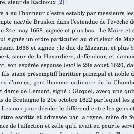
re, sieur de Racinoux
[
2
]
:
ère a eu l’honneur d’estre estably par messieurs l
ompte
(sic)
de Bruslon dans l’estendüe de l’évêché d
le 24e may 1668, signée et plus bas : Le Maire et s
 lui signée un ordre particulier au dict sieur de M
resant 1668 et signée : le duc de Mazarin, et plus 
ert, sieur de la Havardière, deffendeur, et damoi
t, son espérée espouse (
sic)
le 29e aoust 1620, dan
 fils aisné présomptiff hérittier principal et nobl
 gens d’armes, gentilhomme ordinaire de la Chamb
 dame de Lemont, signé : Gicquel, avecq une quit
stats de Bretaigne le 20e octobre 1622 par lequel l
e Lesmon pour décider le différend entre les gens e
lettre escritte et adressée par la reyne, mère de
 de l’affection et zelle qu’il avait eu pour le serv