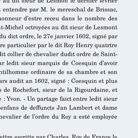
ce au dit sieur de Lesmon le dernier février
ct entendre par M. le mereschal de Brissac,
 l’honneur d’estre receu dans le nombre des
int-Michel octroyées au dit sieur de Lesmont
 dict ordre, le 27e janvier 1602, signé par
re particulier par le dit Roy Henry quatrtre
t collier de chevalier dudit ordre de Saint-
par ledit sieur marquis de Coesquin d’avoir
gentilhomme ordinaire de sa chambre et son
mars audit an 1602, signé : Coesquin et plus
s de Rochefort, sieur de la Rigourdaine, et
e : Yvon. - Un partage faict entre ledit sieur
é, enfans de deffuncts Jan Lambert et dame
hevalier de l’ordre du Roy a esté employée
ettre escritte par Charles, Roy de France le