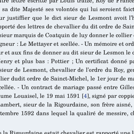
utre lettre escritte par Louis traize, Roy de Fran
e sa dite Majesté ses volontés qui lui seroient fai
our justiffier que le dict sieur de Lesmont avoit
apporté des lettres de chevallier du dit ordre de Sa
eur marquis de Coatquin de luy donner le collier du
gneur : Le Mettayer et scellée. - Un mémoire et ord
 et aux fins de donner au dit sieur de Lesmon le di
Henry et plus bas : Pottier ; Un certificat donné 
sieur de Lesmont, chevallier de l’ordre du Roy, 
lier dudit ordre de Sainct-Michel, le 1er jour de 
ellée. - Un contract de mariage passé entre Gille
aume Louaisel, le 19 mai 1591
[
4
]
, signé par coppi
Lambert, sieur de la Rigourdaine, son frère aisn
tembre 1592 dans lequel la qualiré de messire, c
e la Rigourdaine estait chevalier est rapporté une l