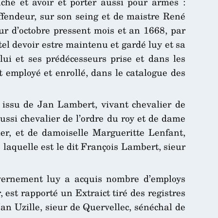
che et avoir et porter aussi pour armes :
effendeur, sur son seing et de maistre René
our d’octobre pressent mois et an 1668, par
tel devoir estre maintenu et gardé luy et sa
ui et ses prédécesseurs prise et dans les
it employé et enrollé, dans le catalogue des
st issu de Jan Lambert, vivant chevalier de
ssi chevalier de l’ordre du roy et de dame
er, et de damoiselle Margueritte Lenfant,
e laquelle est le dit François Lambert, sieur
uvernement luy a acquis nombre d’employs
, est rapporté un Extraict tiré des registres
n Uzille, sieur de Quervellec, sénéchal de