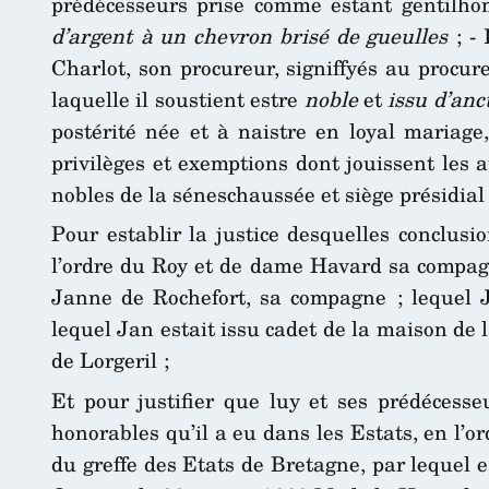
prédécesseurs prise comme estant gentilhom
d’argent à un chevron brisé de gueulles
; - 
Charlot, son procureur, signiffyés au procur
laquelle il soustient estre
noble
et
issu d’anc
postérité née et à naistre en loyal mariage
privilèges et exemptions dont jouissent les a
nobles de la séneschaussée et siège présidia
Pour establir la justice desquelles conclusi
l’ordre du Roy et de dame Havard sa compagne
Janne de Rochefort, sa compagne ; lequel J
lequel Jan estait issu cadet de la maison de l
de Lorgeril ;
Et pour justifier que luy et ses prédéces
honorables qu’il a eu dans les Estats, en l’or
du greffe des Etats de Bretagne, par lequel 