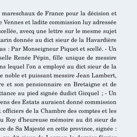
es mareschaux de France pour la décision et
e Vennes et ladite commission luy adressée
cellée, avecq une lettre sur le mesme sujet
azarin donnée au dict sieur de la Havardière
bas : Par Monseigneur Piquet et scellé. - Un
selle Renée Pépin, fille unique de messire
s lequel l’on a employé au dict sieur de la
e de noble et puissant messire Jean Lambert,
re et son pensionnaire en Bretaigne et de
tance au pied signée dudict Gicquel ; - Un
es gens des Estats auraient donné commission
t officiers de la Chambre des comptes et les
 feu Roy d’heureuse mémoire au dit sieur de
ice de Sa Majesté en cette province, signée :