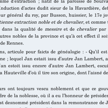
me d’extraction ; natif de la paroisse de Soulva
Induction d’actes dudit sieur de la Havardière, d
eur général du roy, par Busson, huissier, le 17e j
tienne extraction noble et de chevalier
, et comme 
, dans la qualité de
messire
et de
chevalier
par l
utres nobles de la province et qu’à cet effect il so
l de Rennes.
ons, articule pour faicts de généalogie : - Qu’il e
 ; lequel Jan estait issu d’autre Jan Lambert, au
an estoit issu encore d’autre Jan Lambert, escui
a Hauteville d’où il tire son origine, dont l’aisné d
seurs ont toujours vescu noblement et que ce go
dre de la noblesse, où il a eu l’honneur de présider
est desnommé président dans la remonstrance de Ja