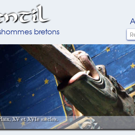
ntil
A
ilshommes bretons
laix, XV et XVIe siècles.