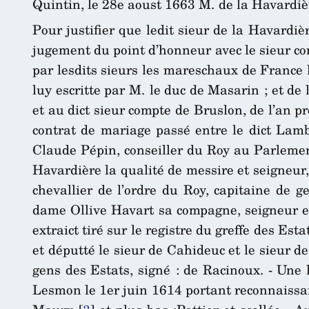
Quintin, le 28e aoust 1663 M. de la Havardiè
Pour justifier que ledit sieur de la Havardi
jugement du point d’honneur avec le sieur c
par lesdits sieurs les mareschaux de France 
luy escritte par M. le duc de Masarin ; et de
et au dict sieur compte de Bruslon, de l’an p
contrat de mariage passé entre le dict Lamb
Claude Pépin, conseiller du Roy au Parlemen
Havardière la qualité de messire et seigneur,
chevallier de l’ordre du Roy, capitaine de
dame Ollive Havart sa compagne, seigneur et
extraict tiré sur le registre du greffe des E
et députté le sieur de Cahideuc et le sieur d
gens des Estats, signé : de Racinoux. - Une 
Lesmon le 1er juin 1614 portant reconnaissance