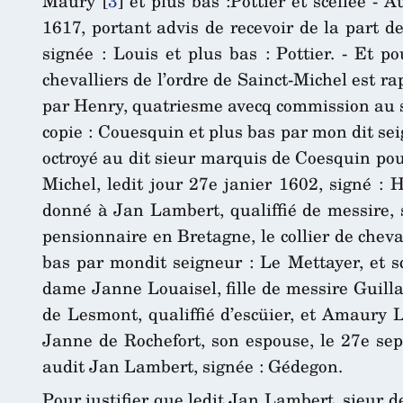
Maury
[
3
]
et plus bas :Pottier et scellée - A
1617, portant advis de recevoir de la part d
signée : Louis et plus bas : Pottier. - Et p
chevalliers de l’ordre de Sainct-Michel est r
par Henry, quatriesme avecq commission au si
copie : Couesquin et plus bas par mon dit sei
octroyé au dit sieur marquis de Coesquin pour
Michel, ledit jour 27e janier 1602, signé : 
donné à Jan Lambert, qualiffié de messire, 
pensionnaire en Bretagne, le collier de cheva
bas par mondit seigneur : Le Mettayer, et sc
dame Janne Louaisel, fille de messire Guill
de Lesmont, qualiffié d’escüier, et Amaury 
Janne de Rochefort, son espouse, le 27e sep
audit Jan Lambert, signée : Gédegon.
Pour justifier que ledit Jan Lambert, sieur d