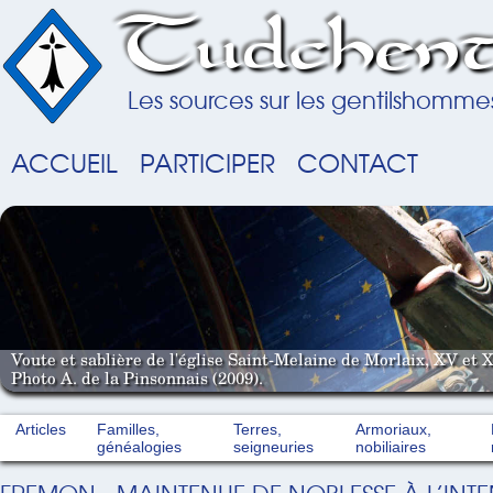
Tudchent
Les sources sur les gentilshomme
ACCUEIL
PARTICIPER
CONTACT
Voute et sablière de l'église Saint-Melaine de Morlaix, XV et X
Photo A. de la Pinsonnais (2009).
Articles
Familles,
Terres,
Armoriaux,
généalogies
seigneuries
nobiliaires