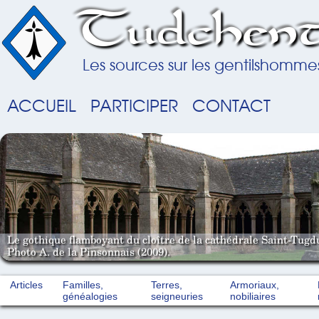
Tudchent
Les sources sur les gentilshomme
ACCUEIL
PARTICIPER
CONTACT
Le gothique flamboyant du cloître de la cathédrale Saint-Tugd
Photo A. de la Pinsonnais (2009).
Articles
Familles,
Terres,
Armoriaux,
généalogies
seigneuries
nobiliaires