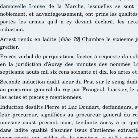
damoiselle Louise de la Marche, lesquelles se sont
noblement, et advantageusement, ont prins les qualités 
portés les armes qu’il a cy devant declaré, les act
induction.
Arrest rendu en ladite [
folio 79
] Chambre le sixiesme ju
greffier.
Procès verbal de perquisitions faictes à requeste du su
en la juridiction d’Auray des minutes des nommés L
septiesme aouts mil six cens soixante et dix, les actes e
Seconde induction dudit sieur du Prat sur le seing dudi
au procureur general du roy par Frangeul, huissier, le v
les actes et pieces y mentionnées.
Induction desdits Pierre et Luc Doudart, deffandeurs, s
leur procureur, signiffiées au procureur general du ro
uniesme aoust presant mois, tendante aussy à ce que
dans ladite qualité d’escuier issus d’antienne extract
apartenants aux nobles de la province, et qu’ils seron