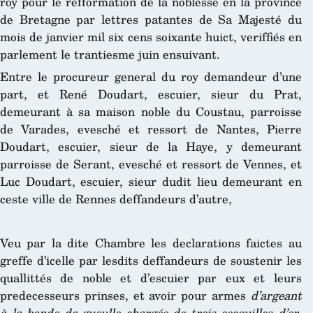
roy pour le refformation de la noblesse en la province
de Bretagne par lettres patantes de Sa Majesté du
mois de janvier mil six cens soixante huict, veriffiés en
parlement le trantiesme juin ensuivant.
Entre le procureur general du roy demandeur d’une
part, et René Doudart, escuier, sieur du Prat,
demeurant à sa maison noble du Coustau, parroisse
de Varades, evesché et ressort de Nantes, Pierre
Doudart, escuier, sieur de la Haye, y demeurant
parroisse de Serant, evesché et ressort de Vennes, et
Luc Doudart, escuier, sieur dudit lieu demeurant en
ceste ville de Rennes deffandeurs d’autre,
Veu par la dite Chambre les declarations faictes au
greffe d’icelle par lesdits deffandeurs de soustenir les
quallittés de noble et d’escuier par eux et leurs
predecesseurs prinses, et avoir pour armes
d’argeant
à la bande de gueulle chargée de trois cocquilles d’or
,