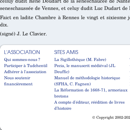
celluy dudit René Doudart de la seneschaucée de Nantes
seneschaussée de Vennes, et celuy dudit Luc Dudart de 
Faict en ladite Chambre à Rennes le vingt et sixiesme j
dix.
(signé) J. Le Clavier.
L'ASSOCIATION
SITES AMIS
Qui sommes-nous ?
La Sigillothèque (M. Fabre)
Participer à Tudchentil
Pecia, le manuscrit médiéval (JL
Adhérer à l'association
Deuffic)
Nous soutenir
Manuel de méthodologie historique
financièrement
(SFHA, C. Fagnen)
La Réformation de 1668-71, armoriaux
bretons
A compte d'éditeur, réédition de livres
d'histoire
© Copyright 2002-202
Cabinet d'orthodonthie à Nantes
Cabinet d'orthodonthie à Nantes