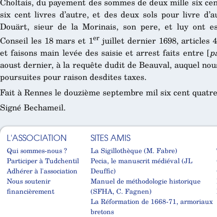
Choltais, du payement des sommes de deux mille six cent
six cent livres d’autre, et des deux sols pour livre d’a
Douärt, sieur de la Morinais, son pere, et luy ont e
er
Conseil les 18 mars et 1
juillet dernier 1698, articles 
et faisons main levée des saisie et arrest faits entre [
p
aoust dernier, à la requête dudit de Beauval, auquel nou
poursuites pour raison desdites taxes.
Fait à Rennes le douzième septembre mil six cent quatre
Signé Bechameil.
L'ASSOCIATION
SITES AMIS
Qui sommes-nous ?
La Sigillothèque (M. Fabre)
Participer à Tudchentil
Pecia, le manuscrit médiéval (JL
Adhérer à l'association
Deuffic)
Nous soutenir
Manuel de méthodologie historique
financièrement
(SFHA, C. Fagnen)
La Réformation de 1668-71, armoriaux
bretons