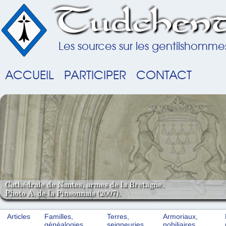
Tudchent
Les sources sur les gentilshomme
ACCUEIL
PARTICIPER
CONTACT
Cathédrale de Nantes, armes de la Bretagne.
Photo A. de la Pinsonnais (2007).
Articles
Familles,
Terres,
Armoriaux,
généalogies
seigneuries
nobiliaires