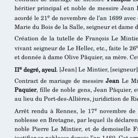
héritier principal et noble de messire Jean
e
acordé le 21
de novembre de l’an 1699 avec
Marie du Bois de la Salle, seigneur et dame d
Création de la tutelle de François Le Mintie
vivant seigneur de Le Hellec, etc., faite le 26
et donnée à dame Olive Pâquier, sa mère. Cet
e
II
degré, ayeul
. [Jean] Le Mintier, [seigneur
Contract de mariage de messire
Jean
Le Min
Paquier
, fille de noble gens, Jean Pâquier,
au lieu du Port-des-Allières, juridiction de Ri
e
Arrêt rendu à Rennes, le 17
novembre de l
noblesse en Bretagne, par lequel ils déclaren
noble Pierre Le Mintier, et de demoiselle Fr
justifier sa noblesse depuis l’an 1460. Cet ar