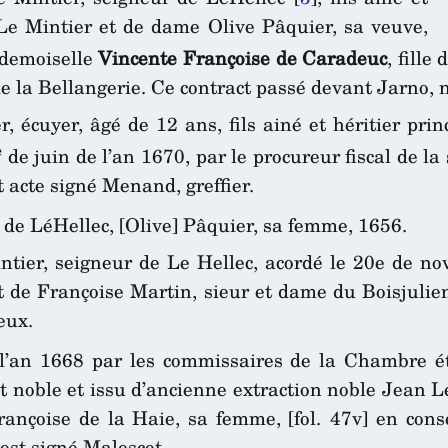
 Le Mintier et de dame Olive Pâquier, sa veuve,
 demoiselle
Vincente Françoise de Caradeuc
, fill
e la Bellangerie. Ce contract passé devant Jarno, 
r, écuyer, âgé de 12 ans, fils ainé et héritier pri
e
de juin de l’an 1670, par le procureur fiscal de l
 acte signé Menand, greffier.
] de LéHellec, [Olive] Pâquier, sa femme, 1656.
tier, seigneur de Le Hellec, acordé le 20e de n
 et de Françoise Martin, sieur et dame du Boisjuli
eux.
’an 1668 par les commissaires de la Chambre éta
t noble et issu d’ancienne extraction noble Jean Le 
ançoise de la Haie, sa femme, [fol. 47v] en conse
rest signé Malescot.