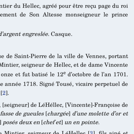
ier du Hellec, agréé pour être reçu page du roi
ement de Son Altesse monseigneur le prince
.
d’argent engreslée
. Casque.
se de Saint-Pierre de la ville de Vennes, portant
Mintier, seigneur de Hellec, et de dame Vincente
e
onze et fut batisé le 12
d’octobre de l’an 1701.
te année 1718. Signé Tousé, vicaire perpetuel de
[
2
]
.
, [seigneur] de LéHéllec, [Vincente]-Françoise de
fasse de gueules
[
chargée
]
d’une molette d’or et
]
posés deux en
[
chef et
]
un en pointe
.
 Mintier, seigneur de LéHellec
[
3
]
, fils ainé et