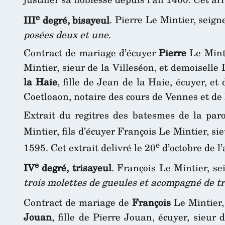
e
III
degré, bisayeul
. Pierre Le Mintier, seig
posées deux et une
.
Contract de mariage d’écuyer
Pierre
Le Minti
Mintier, sieur de la Villeséon, et demoisell
la Haie
, fille de Jean de la Haie, écuyer, 
Coetloaon, notaire des cours de Vennes et de 
Extrait du regitres des batesmes de la pa
Mintier, fils d’écuyer François Le Mintier, si
e
1595. Cet extrait delivré le 20
d’octobre de l
e
IV
degré, trisayeul
. François Le Mintier, s
trois molettes de gueules et acompagné de tro
Contract de mariage de
François
Le Mintier, 
Jouan
, fille de Pierre Jouan, écuyer, sieur