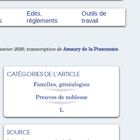
Edits,
Outils de
s
réglements
travail
nvier 2020, transcription de
Amaury de la Pinsonnais
.
CATÉGORIES DE L'ARTICLE
Familles, généalogies
Preuves de noblesse
L
SOURCE