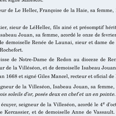
neur de Le Hellec, Françoise de la Haie, sa femme,
er, sieur de LéHellec, fils ainé et présomptif héri
e Isabeau Jouan, sa femme, acordé le onze de fevrie
et de demoiselle Renée de Launai, sieur et dame de
Rochefort.
roisse de Notre-Dame de Redon au dioceze de R
eur de la Villéséon, et de demoiselle Isabeau Jouan
’an 1668 et signé Giles Mancel, recteur et oficial d
eigneur de la Villeséon, Isabeau Jouan, sa femme
is soleils d’or, posés deux en chef et un en pointe
.
e
écuyer, seigneur de la Villeséon, acordé le 4
d’oc
 de Kercassier, et de demoiselle Anne de Vassault