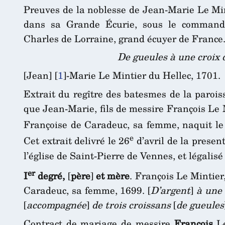
Preuves de la noblesse de Jean-Marie Le Mint
dans sa Grande Écurie, sous le command
Charles de Lorraine, grand écuyer de France
De gueules à une croix 
[Jean]
[
1
]
-Marie Le Mintier du Hellec, 1701.
Extrait du regître des batesmes de la parois
que Jean-Marie, fils de messire François Le 
Françoise de Caradeuc, sa femme, naquit le 
e
Cet extrait delivré le 26
d’avril de la presen
l’église de Saint-Pierre de Vennes, et légalisé
er
I
degré,
[
père
]
et mère
. François Le Mintier
Caradeuc, sa femme, 1699. [
D’argent
]
à une 
[
accompagnée
]
de trois croissans
[
de gueules
Contract de mariage de messire
François
Le