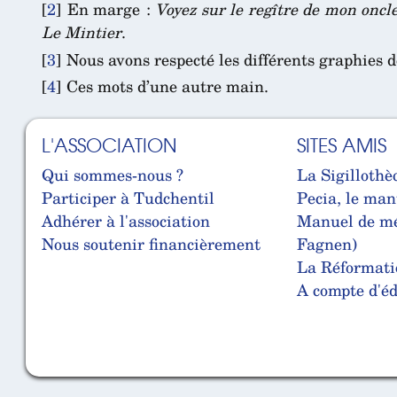
[
2
]
En marge :
Voyez sur le regître de mon onc
Le Mintier
.
[
3
]
Nous avons respecté les différents graphies 
[
4
]
Ces mots d’une autre main.
L'ASSOCIATION
SITES AMIS
Qui sommes-nous ?
La Sigillothè
Participer à Tudchentil
Pecia, le man
Adhérer à l'association
Manuel de mé
Nous soutenir financièrement
Fagnen)
La Réformati
A compte d'édi
Cabinet d'orthodonthie à Nantes
Cabinet d'orthodonthie à Nantes