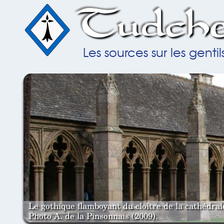
Tudche
Les sources sur les gent
Le gothique flamboyant du cloître de la cathédra
Photo A. de la Pinsonnais (2009).