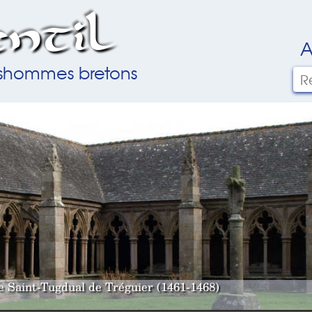
ntil
A
ilshommes bretons
le Saint-Tugdual de Tréguier (1461-1468)