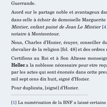
Guerrande.
Acord sur le partage noble et avantageux dan
dans celle à échoir de demoiselle Marguerite 
Mintier, enfant puiné de Jean Le Mintier
[
4
notaire à Montcontour.
Nous, Charles d’Hozier, écuyer, conseiller d
chevalier de la religion [fol. 48] et des ordre
Certifions au Roi et à Son Altesse monseig
Hellec
a la noblesse nécessaire pour etre reç
par les actes qui sont énoncés dans cette pre
mil sept cens dix huit, signé d’Hozier.
Pour duplicata, [signé] d’Hozier.
[
1
]
La numérisation de la BNF a laissé certains 