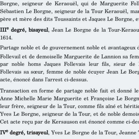
Borgne, seigneur de Keraouël, qui de Marguerite Foll
Sébastien Le Borgne, seigneur de la Tour Keraouël, mar
père et mère des dits Toussaints et Jaques Le Borgne, et
e
III
degré, bisayeul
, Jean Le Borgne de la Tour-Keraou
1614.
Partage noble et de gouvernement noble et avantageux d
Follevail et de demoiselle Marguerite de Lannion sa fe
par noble homs Jaques Follevais leur fils, sieur de
Follevais sa sœur, femme de noble écuyer Jean Le Borg
acte, énoncé dans l’arrest ci-dessus.
Transaction en forme de partage noble fait et donné le
Anne Michelle Marie Marguerite et Françoise Le Borgn
leur frère, seigneur de la Tour, comme fils aîné et hérit
Yves Le Borgne, seigneur de la Tour, et de noble demoi
Cet acte reçu par de Kersauson est énoncé comme ci-de
e
IV
degré, trisayeul
, Yves Le Borgne de la Tour, Jeanne