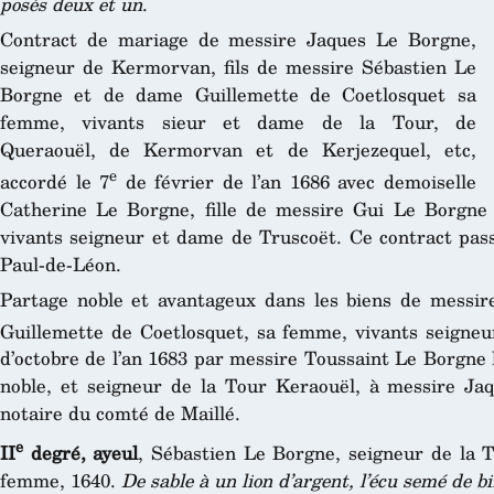
posés deux et un
.
Contract de mariage de messire Jaques Le Borgne,
seigneur de Kermorvan, fils de messire Sébastien Le
Borgne et de dame Guillemette de Coetlosquet sa
femme, vivants sieur et dame de la Tour, de
Queraouël, de Kermorvan et de Kerjezequel, etc,
e
accordé le 7
de février de l’an 1686 avec demoiselle
Catherine Le Borgne, fille de messire Gui Le Borgn
vivants seigneur et dame de Truscoët. Ce contract pass
Paul-de-Léon.
Partage noble et avantageux dans les biens de messi
Guillemette de Coetlosquet, sa femme, vivants seigneu
d’octobre de l’an 1683 par messire Toussaint Le Borgne le
noble, et seigneur de la Tour Keraouël, à messire Ja
notaire du comté de Maillé.
e
II
degré, ayeul
, Sébastien Le Borgne, seigneur de la 
femme, 1640.
De sable à un lion d’argent, l’écu semé de b