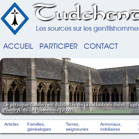
Tudchent
Les sources sur les gentilshomme
ACCUEIL
PARTICIPER
CONTACT
Le gothique flamboyant du cloître de la cathédrale Saint-Tugd
Photo A. de la Pinsonnais (2009).
Articles
Familles,
Terres,
Armoriaux,
généalogies
seigneuries
nobiliaires