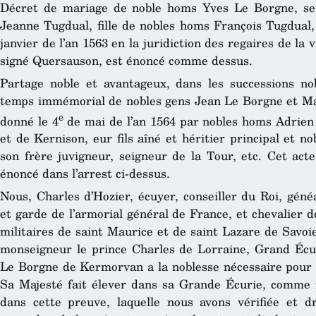
Décret de mariage de noble homs Yves Le Borgne, sei
Jeanne Tugdual, fille de nobles homs François Tugdual, s
janvier de l’an 1563 en la juridiction des regaires de la 
signé Quersauson, est énoncé comme dessus.
Partage noble et avantageux, dans les successions n
temps immémorial de nobles gens Jean Le Borgne et M
e
donné le 4
de mai de l’an 1564 par nobles homs Adrien 
et de Kernison, eur fils aîné et héritier principal et 
son frère juvigneur, seigneur de la Tour, etc. Cet act
énoncé dans l’arrest ci-dessus.
Nous, Charles d’Hozier, écuyer, conseiller du Roi, géné
et garde de l’armorial général de France, et chevalier de
militaires de saint Maurice et de saint Lazare de Savoie
monseigneur le prince Charles de Lorraine, Grand Écu
Le Borgne de Kermorvan a la noblesse nécessaire pour
Sa Majesté fait élever dans sa Grande Écurie, comme il
dans cette preuve, laquelle nous avons vérifiée et d