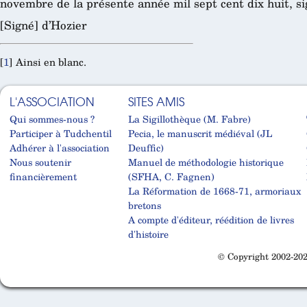
novembre de la présente année mil sept cent dix huit, si
[Signé] d’Hozier
[
1
]
Ainsi en blanc.
L'ASSOCIATION
SITES AMIS
Qui sommes-nous ?
La Sigillothèque (M. Fabre)
Participer à Tudchentil
Pecia, le manuscrit médiéval (JL
Adhérer à l'association
Deuffic)
Nous soutenir
Manuel de méthodologie historique
financièrement
(SFHA, C. Fagnen)
La Réformation de 1668-71, armoriaux
bretons
A compte d'éditeur, réédition de livres
d'histoire
© Copyright 2002-202
Cabinet d'orthodonthie à Nantes
Cabinet d'orthodonthie à Nantes