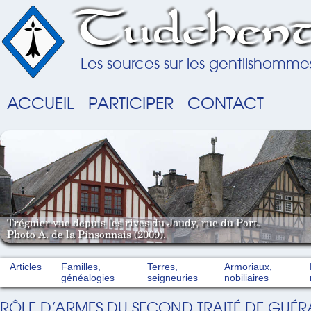
Tudchent
Les sources sur les gentilshomme
ACCUEIL
PARTICIPER
CONTACT
Tréguier vue depuis les rives du Jaudy, rue du Port.
Photo A. de la Pinsonnais (2009).
Articles
Familles,
Terres,
Armoriaux,
généalogies
seigneuries
nobiliaires
RÔLE D’ARMES DU SECOND TRAITÉ DE GUÉR