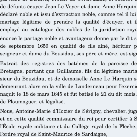
de défunts écuyer Jean Le Veyer et dame Anne Harquin,
déclaré noble et issu d’extraction noble, comme tel il lu
mariage légitime de prendre la qualité d’écuyer, et 
employé au catalogue des nobles de la juridiction roy
énoncé le partage noble et avantageux donné par le dit s
de septembre 1659 en qualité de fils aîné, héritier p
seigneur et dame du Beusidou, ses père et mère, est si
Extrait des registres des batêmes de la paroisse 
Bretagne, portant que Guillaume, fils du légitime mar
sieur du Beuzidou, et de demoiselle Anne Le Harquin so
demeurant alors en la ville de Landerneau pour l’exerci
naquit le 18 de mars 1645 et fut batisé le 21 du dit mois
de Ploumoguer, et légalisé.
Nous, Antoine-Marie d’Hozier de Sérigny, chevalier, jug
et en cette qualité commissaire du roi pour certifier à 
l’École royale militaire et du Collège royal de la Flèche
l’ordre royal de Saint-Maurice de Sardaigne,