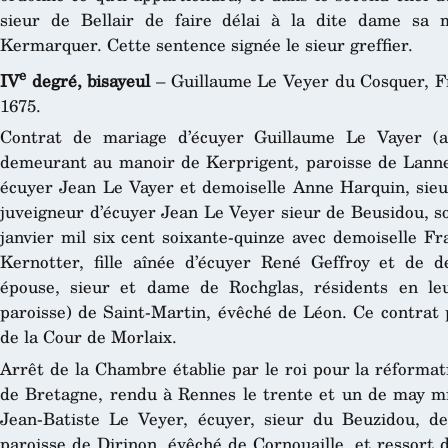
sieur de Bellair de faire délai à la dite dame sa 
Kermarquer. Cette sentence signée le sieur greffier.
e
IV
degré, bisayeul
– Guillaume Le Veyer du Cosquer, F
1675.
Contrat de mariage d’écuyer Guillaume Le Vayer (a
demeurant au manoir de Kerprigent, paroisse de Lanneu
écuyer Jean Le Vayer et demoiselle Anne Harquin, sie
juveigneur d’écuyer Jean Le Veyer sieur de Beusidou, so
janvier mil six cent soixante-quinze avec demoiselle F
Kernotter, fille aînée d’écuyer René Geffroy et de 
épouse, sieur et dame de Rochglas, résidents en le
paroisse) de Saint-Martin, évêché de Léon. Ce contrat 
de la Cour de Morlaix.
Arrêt de la Chambre établie par le roi pour la réformat
de Bretagne, rendu à Rennes le trente et un de may mil
Jean-Batiste Le Veyer, écuyer, sieur du Beuzidou, d
paroisse de Dirinon, évêché de Cornouaille, et ressort d