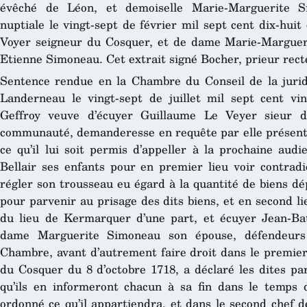
évêché de Léon, et demoiselle Marie-Marguerite Si
nuptiale le vingt-sept de février mil sept cent dix-hui
Voyer seigneur du Cosquer, et de dame Marie-Margue
Etienne Simoneau. Cet extrait signé Bocher, prieur recte
Sentence rendue en la Chambre du Conseil de la jurid
Landerneau le vingt-sept de juillet mil sept cent v
Geffroy veuve d’écuyer Guillaume Le Veyer sieur d
communauté, demanderesse en requête par elle présentée
ce qu’il lui soit permis d’appeller à la prochaine aud
Bellair ses enfants pour en premier lieu voir contradi
régler son trousseau eu égard à la quantité de biens d
pour parvenir au prisage des dits biens, et en second lieu
du lieu de Kermarquer d’une part, et écuyer Jean-Bat
dame Marguerite Simoneau son épouse, défendeurs d
Chambre, avant d’autrement faire droit dans le premier
du Cosquer du 8 d’octobre 1718, a déclaré les dites par
qu’ils en informeront chacun à sa fin dans le temps 
ordonné ce qu’il appartiendra, et dans le second chef d