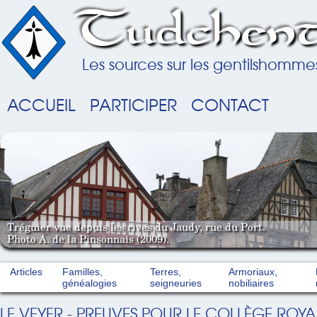
Tudchent
Les sources sur les gentilshomme
ACCUEIL
PARTICIPER
CONTACT
Tréguier vue depuis les rives du Jaudy, rue du Port.
Photo A. de la Pinsonnais (2009).
Articles
Familles,
Terres,
Armoriaux,
généalogies
seigneuries
nobiliaires
LE VEYER - PREUVES POUR LE COLLÈGE ROYAL