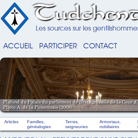
Tudchent
Les sources sur les gentilshomme
ACCUEIL
PARTICIPER
CONTACT
Plafond du Palais du parlement de Bretage, salle de la Cour d'
Photo A. de la Pinsonnais (2008).
Articles
Familles,
Terres,
Armoriaux,
généalogies
seigneuries
nobiliaires