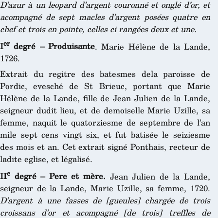
D’azur à un leopard d’argent couronné et onglé d’or, et
acompagné de sept macles d’argent posées quatre en
chef et trois en pointe, celles ci rangées deux et une.
er
I
degré – Produisante
. Marie Hélène de la Lande,
1726.
Extrait du regitre des batesmes dela paroisse de
Pordic, evesché de St Brieuc, portant que Marie
Hélène de la Lande, fille de Jean Julien de la Lande,
seigneur dudit lieu, et de demoiselle Marie Uzille, sa
femme, naquit le quatorziesme de septembre de l’an
mile sept cens vingt six, et fut batisée le seiziesme
des mois et an. Cet extrait signé Ponthais, recteur de
ladite eglise, et légalisé.
e
II
degré – Pere et mère.
Jean Julien de la Lande,
seigneur de la Lande, Marie Uzille, sa femme, 1720.
D’argent à une fasses de [gueules] chargée de trois
croissans d’or et acompagné [de trois] treffles de