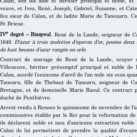
Calan, son fils ainé et héritier principal et noble, e
veuve, et Ives, René, Joseph, Gabriel, Suzanne, et Cat
feu sieur de Calan, et de ladite Marie de Tanouarn. Ce
St Brieuc.
e
IV
degré – Bisayeul
. René de la Lande, seigneur de 
1649.
D’azur à trois molettes d’eperon d’or, posées deux 
de huit besans d’azur rangés en orle
.
Contract de mariage de René de la Lande, ecuyer se
Villeneuve, héritier présomptif principal et noble de
Calan, acordé l’onziesme d’avril de l’an mile six cens qu
Tanoarn, fille de Thebaut de Tanoarn, seigneur de Co
Bretagne, et de demoiselle Marie Raoul. Ce contract 
duché de Penthièvre.
Arrest rendu à Rennes le quinziesme de novembre de l’an
commissaires établis par le Roi pour la reformation de
ils déclarent noble et issu d’ancienne extraction nobl
Calan ils lui permettent de prendre la qualité d’ecuye