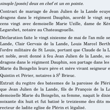
sinople [posés] deux en chef et un en pointe
.
Contract de mariage de Jean Julien de la Lande ecuyer
dragons dans le régiment Dauphin, acordé le vingt sep
cens vingt avec demoiselle Marie Uzille, dame de Ké
Legarshet, notaire au Chateaugouello.
Déclaration faite le vingt sixiesme de mai de l’an mile s
Lande, Clair Gervais de la Lande, Louis Marcel Berth
l’ordre militaire de St Louis, portant que Claude de la L
et noble, avoit donné à feu Jean Julien de la Lande, so
dragons dans le régiment Dauphin, son partage dans les 
Marie du Boisgelin leurs père et mère vivant seigneur 
t
Quintin et Périer, notaires à S
Brieuc.
Extrait du regitre des batesmes de la paroisse de Plér
que Jean Julien de la Lande, fils de François de la L
demoiselle Marie du Boisgelin, sa femme, naquit le dixie
soixante dix huit et fut batisé le treiziesme des dits 
recteur de ladite eglise de Plérin et légalisé.