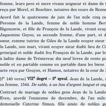
femme, leurs pere et mere vivans seigneur et dame de C
reçu par Morel, et Boschier, notaires des cours de Renn
Acord fait le quatriesme de juin de l’an mile cinq c
Peronne de la Lande, femme de noble homme Bert
Bigononvie, et fille de François de la Lande, vivant ecu
Jaquemine Goyon, sa seconde femme, d’une part, et d
sœur, comme tutrice de Giles de la Lande ecuyer sieur d
la Lande, son mari, vivant ecuyer sieur dudit lieu de Cal
principal et noble dudit feu François de la Lande, par l
à ladite dame de Trémereuc dix neuf livres de rente 
noble et en partable comme en partable dans les biens 
acte reçu par Gouyon, et Hamon, notaires de la cour de
o
e
e
[f
140 verso]
VII
degré – 5
ayeul
. Jean de la Lande,
sa femme, 1544.
De sable, à un lion d’argent langué et on
Contract de mariage de nobles gens Jean de la Lande,
Even, acordé l’onziesme de decembre, de l’an mile
demoiselle Caterine Simon, fills ainée de nobles 