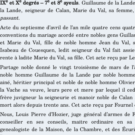
e
e
e
e
IX
et X
degrés – 7
et 8
ayeuls
. Guillaume de la Lande,
la Lande, seigneur de Calan, Marie du Val, sa femme,
passant
.
Acte du septiesme d’avril de l’an mile quatre cens quat
conventions du mariage acordé entre nobles gens Guilla
et Marie du Val, fille de noble homme Jean du Val, 
Isabeau de Couesquen, ledit seigneur du Val fait assie
rente à ladite Marie du Val, sa fille. Cet acte reçu par L
Partage noble donné le vingt troisièsme de mars de l’
noble homme Guillaume de la Lande par noble homme 
ainé, héritier principal et noble de noble homme Olivi
la Vache sa veuve, leurs pere et mere par lequel il ce
frère juvigneur la seigneurie et manoir noble de Calan 
mort alors depuis trente ans. Cet acte reçu par Fournel 
Nous, Louis Pierre d’Hozier, juge général d’armes de F
conseiller en ses conseils, maitre ordinaire en s
genealogiste de la Maison, de la Chambre, et des Écuri