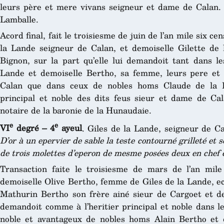
leurs père et mere vivans seigneur et dame de Calan. 
Lamballe.
Acord final, fait le troisiesme de juin de l’an mile six c
la Lande seigneur de Calan, et demoiselle Gilette d
Bignon, sur la part qu’elle lui demandoit tant dans le
Lande et demoiselle Bertho, sa femme, leurs pere et
Calan que dans ceux de nobles homs Claude de la La
principal et noble des dits feus sieur et dame de Ca
notaire de la baronie de la Hunaudaie.
e
e
VI
degré – 4
ayeul
. Giles de la Lande, seigneur de C
D’or à un epervier de sable la teste contourné grilleté et
de trois molettes d’eperon de mesme posées deux en chef et
Transaction faite le troisiesme de mars de l’an mile
demoiselle Olive Bertho, femme de Giles de la Lande, e
Mathurin Bertho son frère ainé sieur de Cargoet et de 
demandoit comme à l’heritier principal et noble dans l
noble et avantageux de nobles homs Alain Bertho et d