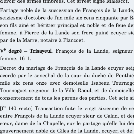
d’avoir des armes timbrées. Cet arrest signé Malescot.
Partage noble de la succession de François de la Lande
seiziesme d’octobre de l’an mile six cens cinquante par R
son fils ainé et héritier principal et noble et de feue 
femme, à Pierre de la Lande son frere puiné ecuyer sie
par de la Marre, notaire à Plancoet.
e
V
degré – Trisayeul
. François de la Lande, seigneur
femme, 1611.
Decret du mariage de François de la Lande ecuyer seig
acordé par le senechal de la cour du duché de Penthièv
mile six cens onze avec demoiselle Isabeau Tournogo
Tournogoet seigneur de la Ville Raoul, et de demoisell
consentement de tous les parens des parties. Cet acte s
o
[f
140 recto] Transaction faite le vingt sixiesme de s
entre François de la Lande ecuyer sieur de Calan, et de
sœur, dame de la Chapelle, sur le partage qu’elle lui d
gouvernement noble de Giles de la Lande, ecuyer, et de