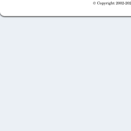
© Copyright 2002-202
Cabinet d'orthodonthie à Nantes
Cabinet d'orthodonthie à Nantes