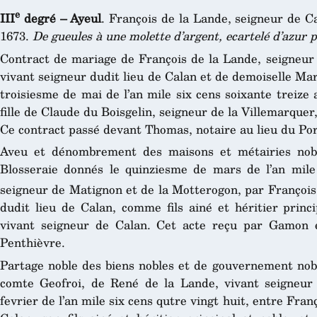
e
III
degré – Ayeul
. François de la Lande, seigneur de C
1673.
De gueules à une molette d’argent, ecartelé d’azur p
Contract de mariage de François de la Lande, seigneur 
vivant seigneur dudit lieu de Calan et de demoiselle Ma
troisiesme de mai de l’an mile six cens soixante treize
fille de Claude du Boisgelin, seigneur de la Villemarquer
Ce contract passé devant Thomas, notaire au lieu du Por
Aveu et dénombrement des maisons et métairies nobl
Blosseraie donnés le quinziesme de mars de l’an mile
seigneur de Matignon et de la Motterogon, par François 
dudit lieu de Calan, comme fils ainé et héritier princ
vivant seigneur de Calan. Cet acte reçu par Gamon 
Penthièvre.
Partage noble des biens nobles et de gouvernement nobl
comte Geofroi, de René de la Lande, vivant seigneur 
fevrier de l’an mile six cens qutre vingt huit, entre Fra