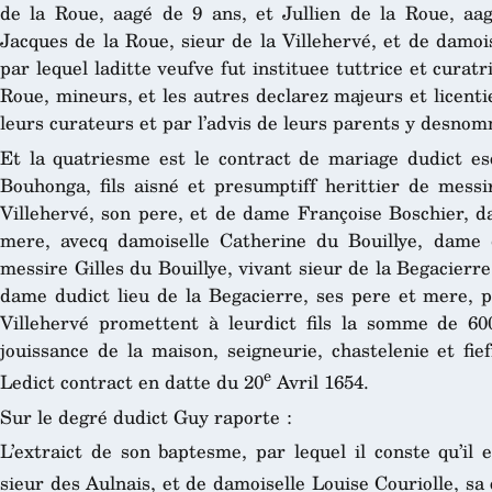
de la Roue, aagé de 9 ans, et Jullien de la Roue, aa
Jacques de la Roue, sieur de la Villehervé, et de damoi
par lequel laditte veufve fut instituee tuttrice et curatr
Roue, mineurs, et les autres declarez majeurs et licentie
leurs curateurs et par l’advis de leurs parents y desnom
Et la quatriesme est le contract de mariage dudict es
Bouhonga, fils aisné et presumptiff herittier de messi
Villehervé, son pere, et de dame Françoise Boschier, da
mere, avecq damoiselle Catherine du Bouillye, dame d
messire Gilles du Bouillye, vivant sieur de la Begacierr
dame dudict lieu de la Begacierre, ses pere et mere, p
Villehervé promettent à leurdict fils la somme de 60
jouissance de la maison, seigneurie, chastelenie et fi
e
Ledict contract en datte du 20
Avril 1654.
Sur le degré dudict Guy raporte :
L’extraict de son baptesme, par lequel il conste qu’il es
sieur des Aulnais, et de damoiselle Louise Couriolle, sa 