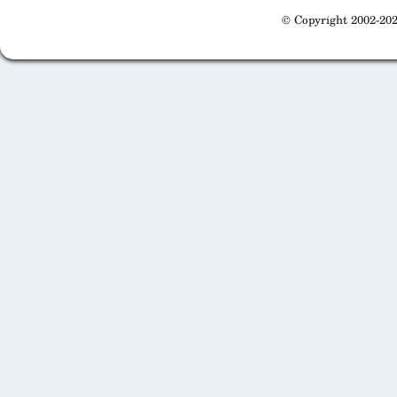
© Copyright 2002-202
Cabinet d'orthodonthie à Nantes
Cabinet d'orthodonthie à Nantes