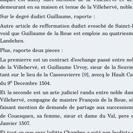
demeurant en sa maison et tenue de la Villehervé, noble
Sur le degré dudict Guillaume, raporte :
Autre article de refformation dudict evesché de Sainct-B
void que Guillaume de la Roue est emploie au quatriesm
Landehen.
Plus, raporte deux pieces :
La premierre est un contract d’eschange passé entre nob
de la Villehervé, et Guillaume Urvoy, sieur de la Souvi
tant sur le lieu de la Cassouvierre
[
9
]
, avecq le Hault Ca
e
du 9
Decembre 1504.
Et la seconde est un acte judiciel randu entre noble da
Villehervé, compagne de maistre François de la Roue, si
faisant mention de demande de partage aux successions
de Couesquen, sa femme, sieur et dame du Val, pere e
Janvier 1507.
Et tout ce que vers laditte Chambre a esté par lesdicts 