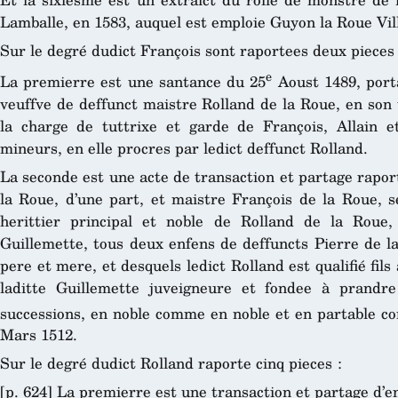
Lamballe, en 1583, auquel est emploie Guyon la Roue Vil
Sur le degré dudict François sont raportees deux pieces 
e
La premierre est une santance du 25
Aoust 1489, porta
veuffve de deffunct maistre Rolland de la Roue, en son 
la charge de tuttrixe et garde de François, Allain 
mineurs, en elle procres par ledict deffunct Rolland.
La seconde est une acte de transaction et partage rapor
la Roue, d’une part, et maistre François de la Roue, se
herittier principal et noble de Rolland de la Roue, 
Guillemette, tous deux enfens de deffuncts Pierre de l
pere et mere, et desquels ledict Rolland est qualifié fils 
laditte Guillemette juveigneure et fondee à prandre
successions, en noble comme en noble et en partable c
Mars 1512.
Sur le degré dudict Rolland raporte cinq pieces :
[p. 624] La premierre est une transaction et partage d’e