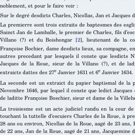
noblement, et pour le faire voir :
Sur le degré desdicts Charles, Nicollas, Jan et Jacques d
La premierre sont trois extraits de baptesmes des esgl
Sainct Jan de Lamballe, le premier de Charles, fils d’esc
Villano (?) et du Boishongar
[
2
]
, lieutenant de la c
Françoise Bochier, dame desdicts lieux, sa compagne, en
autres precedant par lesquels il conste que lesdicts N
Jacques de la Roue, sieur de la Villano (?), et de lad
e
e
extraicts dattes des 27
Janvier 1631 et 6
Janvier 1634.
La seconde est un extraict du papier baptismal de la 
Novembre 1646, par lequel il conste que ledict Jacques e
de laditte Françoise Boschier, sieur et dame de la Villeh
La troisiesme est un acte judiciel randu en la cour de
touchant la tuttelle d’escuiers Charles de la Roue, à pre
28 ans ou environ, Nicollas de la Roue, aagé de 23 ans, 
de 22 ans, Jan de la Roue, aagé de 21 ans, Jacquemine d