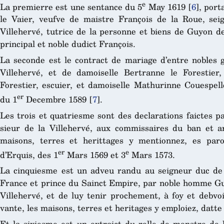
e
La premierre est une sentance du 5
May 1619
[
6
]
, port
le Vaier, veufve de maistre François de la Roue, sei
Villehervé, tutrice de la personne et biens de Guyon de 
principal et noble dudict François.
La seconde est le contract de mariage d’entre nobles 
Villehervé, et de damoiselle Bertranne le Forestier,
Forestier, escuier, et damoiselle Mathurinne Couespel
er
du 1
Decembre 1589
[
7
]
.
Les trois et quatriesme sont des declarations faictes p
sieur de la Villehervé, aux commissaires du ban et a
maisons, terres et herittages y mentionnez, es par
er
e
d’Erquis, des 1
Mars 1569 et 3
Mars 1573.
La cinquiesme est un adveu randu au seigneur duc de
France et prince du Sainct Empire, par noble homme Guy
Villehervé, et de luy tenir prochement, à foy et debvoi
vante, les maisons, terres et heritages y emploiez, datt
Et la sixiesme est un extraict du rolle de monstre de 