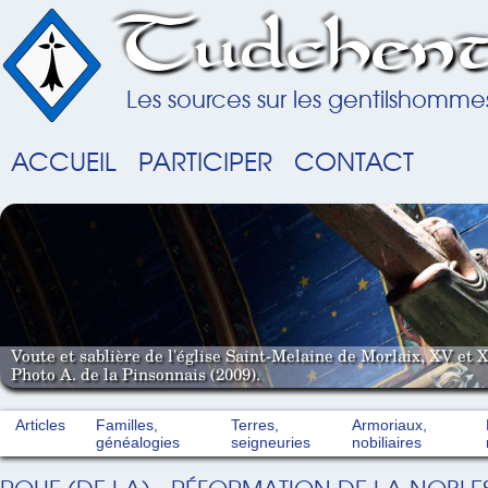
Tudchent
Les sources sur les gentilshomme
ACCUEIL
PARTICIPER
CONTACT
Voute et sablière de l'église Saint-Melaine de Morlaix, XV et X
Photo A. de la Pinsonnais (2009).
Articles
Familles,
Terres,
Armoriaux,
généalogies
seigneuries
nobiliaires