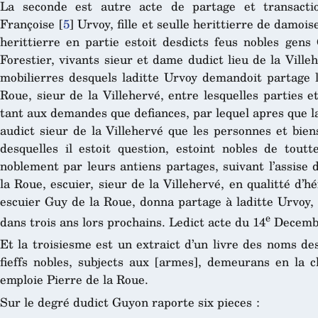
La seconde est autre acte de partage et transactio
Françoise
[
5
]
Urvoy, fille et seulle herittierre de damoise
herittierre en partie estoit desdicts feus nobles gen
Forestier, vivants sieur et dame dudict lieu de la Villeh
mobilierres desquels laditte Urvoy demandoit partage 
Roue, sieur de la Villehervé, entre lesquelles parties e
tant aux demandes que defiances, par lequel apres que l
audict sieur de la Villehervé que les personnes et bien
desquelles il estoit question, estoint nobles de toutt
noblement par leurs antiens partages, suivant l’assise 
la Roue, escuier, sieur de la Villehervé, en qualitté d’hé
escuier Guy de la Roue, donna partage à laditte Urvoy, 
e
dans trois ans lors prochains. Ledict acte du 14
Decembr
Et la troisiesme est un extraict d’un livre des noms de
fieffs nobles, subjects aux [armes], demeurans en la c
emploie Pierre de la Roue.
Sur le degré dudict Guyon raporte six pieces :