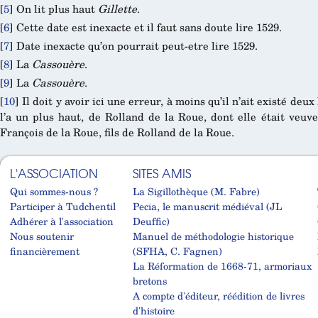
[
5
]
On lit plus haut
Gillette
.
[
6
]
Cette date est inexacte et il faut sans doute lire 1529.
[
7
]
Date inexacte qu’on pourrait peut-etre lire 1529.
[
8
]
La
Cassouère
.
[
9
]
La
Cassouère
.
[
10
]
Il doit y avoir ici une erreur, à moins qu’il n’ait existé de
l’a un plus haut, de Rolland de la Roue, dont elle était veuv
François de la Roue, fils de Rolland de la Roue.
L'ASSOCIATION
SITES AMIS
Qui sommes-nous ?
La Sigillothèque (M. Fabre)
Participer à Tudchentil
Pecia, le manuscrit médiéval (JL
Adhérer à l'association
Deuffic)
Nous soutenir
Manuel de méthodologie historique
financièrement
(SFHA, C. Fagnen)
La Réformation de 1668-71, armoriaux
bretons
A compte d'éditeur, réédition de livres
d'histoire