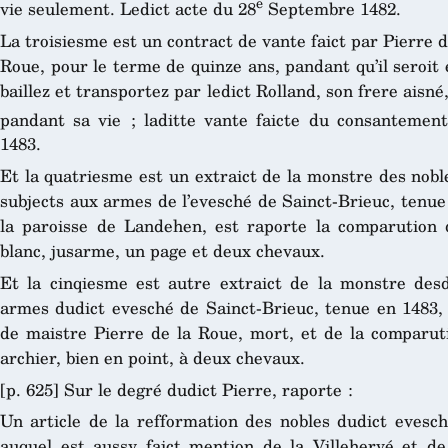
e
vie seulement. Ledict acte du 28
Septembre 1482.
La troisiesme est un contract de vante faict par Pierre de
Roue, pour le terme de quinze ans, pandant qu’il seroit 
baillez et transportez par ledict Rolland, son frere aisné
pandant sa vie ; laditte vante faicte du consantement
1483.
Et la quatriesme est un extraict de la monstre des nobles
subjects aux armes de l’evesché de Sainct-Brieuc, tenue
la paroisse de Landehen, est raporte la comparution 
blanc, jusarme, un page et deux chevaux.
Et la cinqiesme est autre extraict de la monstre desd
armes dudict evesché de Sainct-Brieuc, tenue en 1483, 
de maistre Pierre de la Roue, mort, et de la comparut
archier, bien en point, à deux chevaux.
[p. 625] Sur le degré dudict Pierre, raporte :
Un article de la refformation des nobles dudict evesch
auquel est aussy faict mention de la Villehervé et d