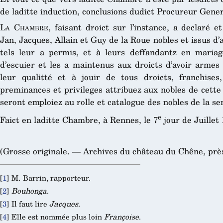
de laditte induction, conclusions dudict Procureur Gen
La Chambre
, faisant droict sur l’instance, a declaré e
Jan, Jacques, Allain et Guy de la Roue nobles et issus d
tels leur a permis, et à leurs deffandantz en mariag
d’escuier et les a maintenus aux droicts d’avoir armes
leur qualitté et à jouir de tous droicts, franchises
preminances et privileges attribuez aux nobles de cett
seront emploiez au rolle et catalogue des nobles de la 
e
Faict en laditte Chambre, à Rennes, le 7
jour de Juillet 
(Grosse originale. — Archives du château du Chêne, prè
[
1
]
M. Barrin, rapporteur.
[
2
]
Bouhonga
.
[
3
]
Il faut lire
Jacques
.
[
4
]
Elle est nommée plus loin
Françoise
.