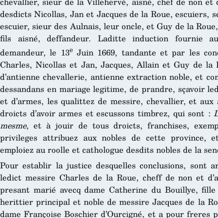
chevallier, sieur de la Villehervé, aisné, chef de non et
desdicts Nicollas, Jan et Jacques de la Roue, escuiers, s
escuier, sieur des Aulnais, leur oncle, et Guy de la Roue,
fils aisné, deffandeur. Laditte induction fournie 
e
demandeur, le 13
Juin 1669, tandante et par les conc
Charles, Nicollas et Jan, Jacques, Allain et Guy de la 
d’antienne chevallerie, antienne extraction noble, et c
dessandans en mariage legitime, de prandre, sçavoir led
et d’armes, les qualittez de messire, chevallier, et aux
droicts d’avoir armes et escussons timbrez, qui sont :
D
mesme
, et à jouir de tous droicts, franchises, exem
privileges attribuez aux nobles de cette province,
emploiez au roolle et cathologue desdits nobles de la s
Pour establir la justice desquelles conclusions, sont a
ledict messire Charles de la Roue, cheff de non et d’a
presant marié avecq dame Catherine du Bouillye, fille d
herittier principal et noble de messire Jacques de la Ro
dame Françoise Boschier d’Ourcigné, et a pour freres pu