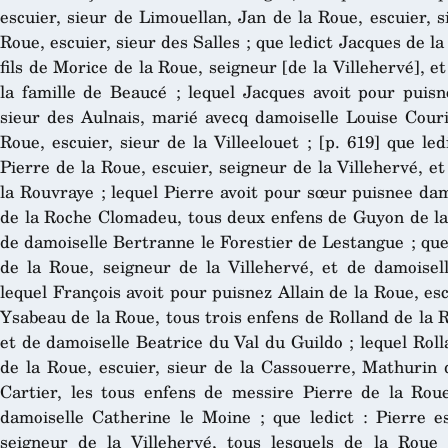
escuier, sieur de Limouellan, Jan de la Roue, escuier, 
Roue, escuier, sieur des Salles ; que ledict Jacques de la
fils de Morice de la Roue, seigneur [de la Villehervé], e
la famille de Beaucé ; lequel Jacques avoit pour puisné
sieur des Aulnais, marié avecq damoiselle Louise Courio
Roue, escuier, sieur de la Villeelouet ; [p. 619] que led
Pierre de la Roue, escuier, seigneur de la Villehervé, 
la Rouvraye ; lequel Pierre avoit pour sœur puisnee da
de la Roche Clomadeu, tous deux enfens de Guyon de la 
de damoiselle Bertranne le Forestier de Lestangue ; que 
de la Roue, seigneur de la Villehervé, et de damoise
lequel François avoit pour puisnez Allain de la Roue, esc
Ysabeau de la Roue, tous trois enfens de Rolland de la Ro
et de damoiselle Beatrice du Val du Guildo ; lequel Rol
de la Roue, escuier, sieur de la Cassouerre, Mathurin 
Cartier, les tous enfens de messire Pierre de la Roue
damoiselle Catherine le Moine ; que ledict : Pierre es
seigneur de la Villehervé, tous lesquels de la Rou