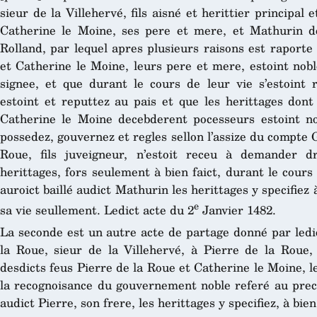
sieur de la Villehervé, fils aisné et herittier principal
Catherine le Moine, ses pere et mere, et Mathurin de
Rolland, par lequel apres plusieurs raisons est raporte
et Catherine le Moine, leurs pere et mere, estoint nobl
signee, et que durant le cours de leur vie s’estoint 
estoint et reputtez au pais et que les herittages dont
Catherine le Moine decebderent pocesseurs estoint no
possedez, gouvernez et regles sellon l’assize du compte G
Roue, fils juveigneur, n’estoit receu à demander d
herittages, fors seulement à bien faict, durant le cours
auroict baillé audict Mathurin les herittages y specifiez 
e
sa vie seullement. Ledict acte du 2
Janvier 1482.
La seconde est un autre acte de partage donné par led
la Roue, sieur de la Villehervé, à Pierre de la Roue,
desdicts feus Pierre de la Roue et Catherine le Moine, l
la recognoisance du gouvernement noble referé au prece
audict Pierre, son frere, les herittages y specifiez, à bie