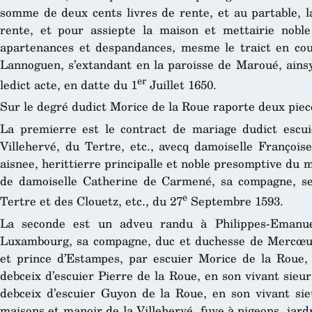
somme de deux cents livres de rente, et au partable, l
rente, et pour assiepte la maison et mettairie noble 
apartenances et despandances, mesme le traict en cou
Lannoguen, s’extandant en la paroisse de Maroué, ainsy
er
ledict acte, en datte du 1
Juillet 1650.
Sur le degré dudict Morice de la Roue raporte deux piec
La premierre est le contract de mariage dudict escui
Villehervé, du Tertre, etc., avecq damoiselle Françoise
aisnee, herittierre principalle et noble presomptive du 
de damoiselle Catherine de Carmené, sa compagne, s
e
Tertre et des Clouetz, etc., du 27
Septembre 1593.
La seconde est un adveu randu à Philippes-Emanu
Luxambourg, sa compagne, duc et duchesse de Mercœur
et prince d’Estampes, par escuier Morice de la Roue, 
debceix d’escuier Pierre de la Roue, en son vivant sieu
debceix d’escuier Guyon de la Roue, en son vivant sieu
maisons et manoir de la Villehervé, fuye à pigeons, jardr