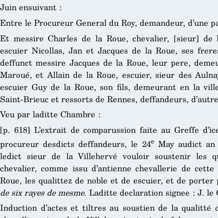
Juin ensuivant :
Entre le Procureur General du Roy, demandeur, d’une pa
Et messire Charles de la Roue, chevalier, [sieur] de l
escuier Nicollas, Jan et Jacques de la Roue, ses frere
deffunct messire Jacques de la Roue, leur pere, demeu
Maroué, et Allain de la Roue, escuier, sieur des Aulnay
escuier Guy de la Roue, son fils, demeurant en la vill
Saint-Brieuc et ressorts de Rennes, deffandeurs, d’autre
Veu par laditte Chambre :
[p. 618] L’extrait de comparussion faite au Greffe d’ic
e
procureur desdicts deffandeurs, le 24
May audict an 1
ledict sieur de la Villehervé vouloir soustenir les q
chevalier, comme issu d’antienne chevallerie de cette 
Roue, les qualittez de noble et de escuier, et de porte
de six rayes de mesme
. Laditte declaration signee : J. le 
Induction d’actes et tiltres au soustien de la qualitté