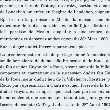
garenne, un tiers de l’estang, un droict, portion et qua
de Landehen, un enfeu en l’esglize de Landehen, joignant 
Epistre, en la paroisse de Meslin, la maison, manoir
expedante de touttes subsides, et un fieff, jurisdiction e
lad. paroisse de Meslin, auquel y a cinq tenues, q
e
mentionnez et debornez audict adveu du 30
Mars 1600.
Sur le degré dudict Pierre raporte trois pieces :
La premierre est un acte de partage donné à damoiselle
seulle herittierre de damoiselle Françoise de la Roue, qui
de feu escuier Guyon de la Roue, vivant sieur de la Ville
competant et apartenant en la succession dudict feu Gu
de la Roue, sieur dudict lieu de la Villehervé, herittier 
Roue, par represantation d’autre escuier Pierre de la Rou
dudict Guyon, et ce apres que lesdittes parties ont es
biens nobles et que comme tels estoint tousjours gouve
e
l’assize du compte Geffroy. Ledict acte du 28
Aoust 1597