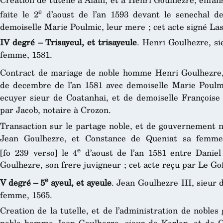
e
faite le 2
d’aoust de l’an 1593 devant le senechal d
demoiselle Marie Poulmic, leur mere ; cet acte signé La
IV degré – Trisayeul, et trisayeule
. Henri Goulhezre, s
femme, 1581.
Contract de mariage de noble homme Henri Goulhezre, 
de decembre de l’an 1581 avec demoiselle Marie Poulmic
ecuyer sieur de Coatanhai, et de demoiselle Françoise 
par Jacob, notaire à Crozon.
Transaction sur le partage noble, et de gouvernement n
Jean Goulhezre, et Constance de Queniat sa femme,
e
[fo 239 verso] le 4
d’aoust de l’an 1581 entre Daniel 
Goulhezre, son frere juvigneur ; cet acte reçu par Le Gof
e
V degré – 5
ayeul, et ayeule
. Jean Goulhezre III, sieur
femme, 1565.
Creation de la tutelle, et de l’administration de nobles 
noble homme Jean Goulhezre, sieur de Kerlen, et de 