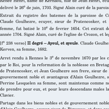
Renée Henri, dame de Kernaou, fille de Jean Henri, ecu
e
delivré le 26
de juin, 1703. Signé Alain curé de la parois
Extrait du registre des batemes de la paroisse de Cr
Claude Goulhezre, ecuyer, sieur de Pratencosker, e
e
femme, fut batisé le 10
de fevrier 1654. Cet extrait de
année 1704. Signé Alain, curé de l’eglise de Crozon, et le
o
[f
238 verso]
II degré – Ayeul, et ayeule
. Claude Goulhe
Kerven, sa femme, 1682.
e
Arret rendu à Rennes le 3
de novembre 1670 par les c
par le Roi, pour la reformation de la noblesse en Breta
de Pratencosker, et Jean Goulhezre son frere, sieur de 
gouvernement noble et avantageux d’Alain Goulhezre, s
Perrine Lesquelen sa femme, sont maintenus comme nob
de prendre pour eux, et pour leurs descendans males la 
Clavier.
Partage dans les biens nobles et de gouvernement noble,
d’Alain Goulhezre, ecuyer sieur de Rigouvou, et dans ce