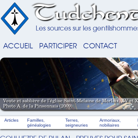
Tudchent
Les sources sur les gentilshomme
ACCUEIL
PARTICIPER
CONTACT
Voute et sablière de l'église Saint-Melaine de Morlaix, XV et X
Photo A. de la Pinsonnais (2009).
Articles
Familles,
Terres,
Armoriaux,
généalogies
seigneuries
nobiliaires