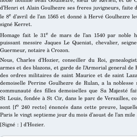
d’Henri et Alain Goulhezre ses freres juvigneurs, faite 
e
le 8
d’avril de l’an 1565 et donné à Hervé Goulhezre leu
signé Kerret.
e
Homage fait le 31
de mars de l’an 1540 par noble 
puissant messire Jaques Le Queniat, chevalier, seign
Guermeur, notaire à Crozon.
Nous, Charles d’Hozier, conseiller du Roi, genealogi
armes et des blazons, et garde de l’Armorial general de F
des ordres militaires de saint Maurice et de saint Laza
demoiselle Perrine Goulhezre de Rulan, a la noblesse 
communauté des filles demoiselles que Sa Majesté fai
St Louis, fondée à St Cir, dans le parc de Versailles, co
o
sont [f
240 recto] énoncés dans cette preuve, laquelle
Paris le vingt septieme jour du mois d’aoust de l’an mile
[Signé : ] d’Hozier.