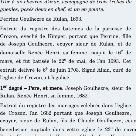
D’or à un chevron d’azur, acompagné de trois trefles de
gueules, posés deux en chef, et un en pointe.
Perrine Goulhezre de Rulan, 1693.
Extrait du registre des batemes de la paroisse de
Crozon, eveché de Kimper, portant que Perrine, fille
de Joseph Goulhezre, ecuyer sieur de Rulan, et de
e
demoiselle Renée Henri, sa femme, naquit le 16
de
e
mars, et fut batisée le 22
de mai, de l’an 1693. Cet
e
extrait delivré le 6
de juin 1703. Signé Alain, curé de
l’eglise de Crozon, et légalisé.
er
1
degré – Pere, et mere
. Joseph Goulhezre, sieur de
Rulan, Renée Henri, sa femme, 1682.
Extrait du registre des mariages celebrés dans l’eglise
de Crozon, l’an 1682 portant que Joseph Goulhezre,
ecuyer, sieur de Rulan, fils de Claude Goulhezre, ecuy
e
benediction nuptiale dans cette eglise le 23
de novem