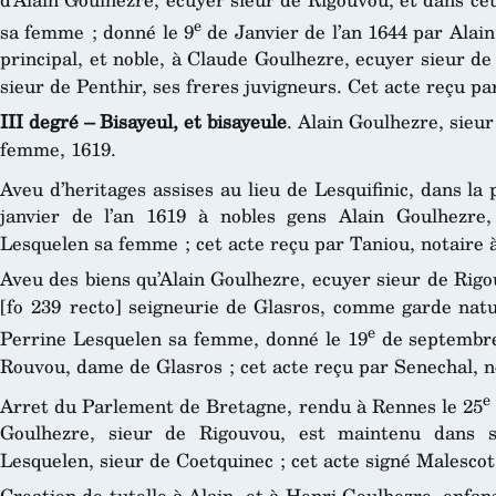
e
sa femme ; donné le 9
de Janvier de l’an 1644 par Alain 
principal, et noble, à Claude Goulhezre, ecuyer sieur d
sieur de Penthir, ses freres juvigneurs. Cet acte reçu pa
III degré – Bisayeul, et bisayeule
. Alain Goulhezre, sieu
femme, 1619.
Aveu d’heritages assises au lieu de Lesquifinic, dans la
janvier de l’an 1619 à nobles gens Alain Goulhezre
Lesquelen sa femme ; cet acte reçu par Taniou, notaire 
Aveu des biens qu’Alain Goulhezre, ecuyer sieur de Rigo
[fo 239 recto] seigneurie de Glasros, comme garde natu
e
Perrine Lesquelen sa femme, donné le 19
de septembre
Rouvou, dame de Glasros ; cet acte reçu par Senechal, n
e
Arret du Parlement de Bretagne, rendu à Rennes le 25
Goulhezre, sieur de Rigouvou, est maintenu dans s
Lesquelen, sieur de Coetquinec ; cet acte signé Malescot
Creation de tutelle à Alain, et à Henri Goulhezre, enf