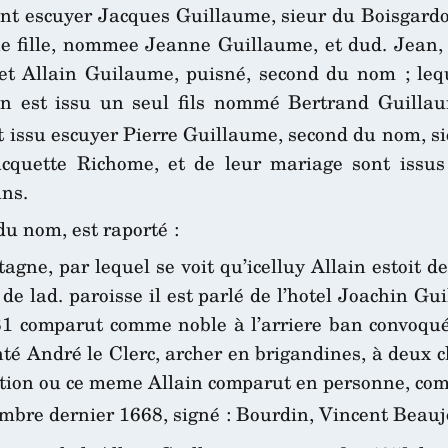
ent escuyer Jacques Guillaume, sieur du Boisgardo
e fille, nommee Jeanne Guillaume, et dud. Jean, 
et Allain Guilaume, puisné, second du nom ; lequ
on est issu un seul fils nommé Bertrand Guillaum
st issu escuyer Pierre Guillaume, second du nom, si
acquette Richome, et de leur mariage sont issus
ans.
du nom, est raporté :
gne, par lequel se voit qu’icelluy Allain estoit 
e lad. paroisse il est parlé de l’hotel Joachin Gu
 comparut comme noble à l’arriere ban convoqué da
nté André le Clerc, archer en brigandines, à deux ch
ation ou ce meme Allain comparut en personne, co
bre dernier 1668, signé : Bourdin, Vincent Beau