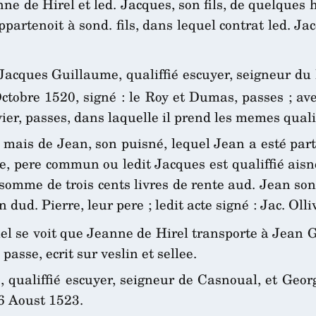
ne de Hirel et led. Jacques, son fils, de quelques h
partenoit à sond. fils, dans lequel contrat led. Jac
acques Guillaume, qualiffié escuyer, seigneur du B
tobre 1520, signé : le Roy et Dumas, passes ; ave
ier, passes, dans laquelle il prend les memes quali
mais de Jean, son puisné, lequel Jean a esté part
, pere commun ou ledit Jacques est qualiffié aisné, 
 somme de trois cents livres de rente aud. Jean son 
dud. Pierre, leur pere ; ledit acte signé : Jac. Ollivi
el se voit que Jeanne de Hirel transporte à Jean G
passe, ecrit sur veslin et sellee.
 qualiffié escuyer, seigneur de Casnoual, et Geor
26 Aoust 1523.