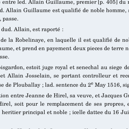
entre led. Allain Guillaume, premier [p. 405] du
led. Allain Guillaume est qualifié de noble homme, 
, passe.
dud. Allain, est raporté :
 de la Robelinaye, en laquelle il est qualifié de n
llaume, et prend en payement deux pieces de terre n
sse.
isgardon, estoit juge royal et senechal au siege d
et Allain Josselain, se portant controlleur et rece
e
se de Plouballay ; lad. sentence du 2
May 1516, sign
ation entre Jeanne de Hirel, sa veuve, et Jacques Gu
el, soit pour le remplacement de ses propres, et
 heritier principal et noble ; icelle dattee du 16 Ju