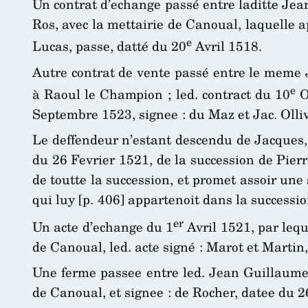
Un contrat d’echange passé entre laditte Jean
Ros, avec la mettairie de Canoual, laquelle ap
e
Lucas, passe, datté du 20
Avril 1518.
Autre contrat de vente passé entre le meme J
e
à Raoul le Champion ; led. contract du 10
Oc
Septembre 1523, signee : du Maz et Jac. Olliv
Le deffendeur n’estant descendu de Jacques, 
du 26 Fevrier 1521, de la succession de Pierre
de toutte la succession, et promet assoir une
qui luy [p. 406] appartenoit dans la succession 
er
Un acte d’echange du 1
Avril 1521, par lequ
de Canoual, led. acte signé : Marot et Martin, 
Une ferme passee entre led. Jean Guillaume,
de Canoual, et signee : de Rocher, datee du 