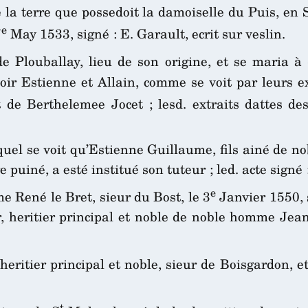
 la terre que possedoit la damoiselle du Puis, en 
e
7
May 1533, signé : E. Garault, ecrit sur veslin.
e Plouballay, lieu de son origine, et se maria à
oir Estienne et Allain, comme se voit par leurs ex
e Berthelemee Jocet ; lesd. extraits dattes de
equel se voit qu’Estienne Guillaume, fils ainé de 
uiné, a esté institué son tuteur ; led. acte signé : 
e
e René le Bret, sieur du Bost, le 3
Janvier 1550, 
er, heritier principal et noble de noble homme Jean
ritier principal et noble, sieur de Boisgardon, e
t