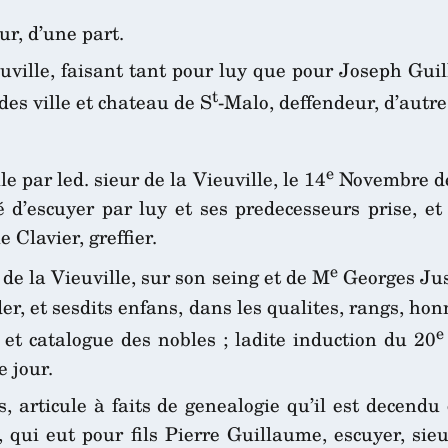
r, d’une part.
uville, faisant tant pour luy que pour Joseph Guill
t
des ville et chateau de S
-Malo, deffendeur, d’autr
e
le par led. sieur de la Vieuville, le 14
Novembre der
ité d’escuyer par luy et ses predecesseurs prise, e
le Clavier, greffier.
e
 de la Vieuville, sur son seing et de M
Georges Just
er, et sesdits enfans, dans les qualites, rangs, hon
e
e et catalogue des nobles ; ladite induction du 20
 jour.
ns, articule à faits de genealogie qu’il est decend
, qui eut pour fils Pierre Guillaume, escuyer, si