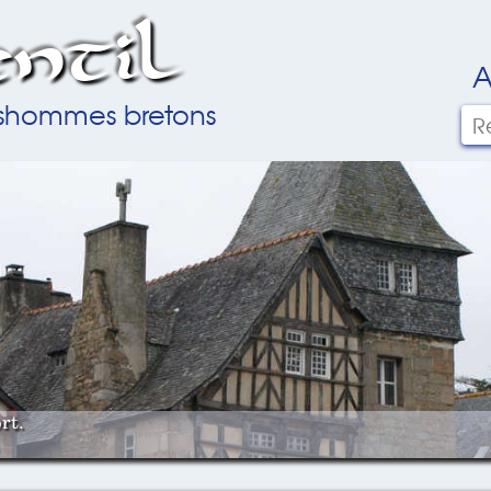
ntil
A
ilshommes bretons
rt.