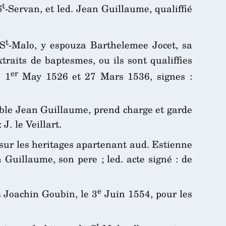
t
S
-Servan, et led. Jean Guillaume, qualiffié
t
 S
-Malo, y espouza Barthelemee Jocet, sa
traits de baptesmes, ou ils sont qualiffies
er
s 1
May 1526 et 27 Mars 1536, signes :
noble Jean Guillaume, prend charge et garde
J. le Veillart.
sur les heritages apartenant aud. Estienne
 Guillaume, son pere ; led. acte signé : de
e
t Joachin Goubin, le 3
Juin 1554, pour les
t