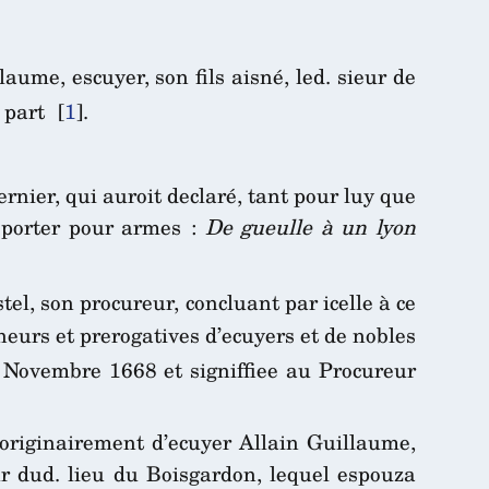
aume, escuyer, son fils aisné, led. sieur de
e part
[
1
]
.
nier, qui auroit declaré, tant pour luy que
t porter pour armes :
De gueulle à un lyon
el, son procureur, concluant par icelle à ce
neurs et prerogatives d’ecuyers et de nobles
Novembre 1668 et signiffiee au Procureur
u originairement d’ecuyer Allain Guillaume,
eur dud. lieu du Boisgardon, lequel espouza