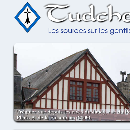
Tudche
Les sources sur les gent
Tréguier vue depuis les rives du Jaudy, rue du Po
Photo A. de la Pinsonnais (2009).