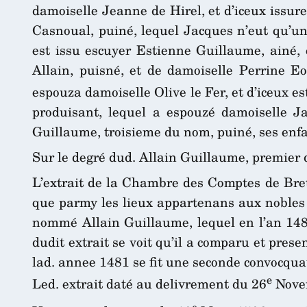
damoiselle Jeanne de Hirel, et d’iceux issur
Casnoual, puiné, lequel Jacques n’eut qu’un
est issu escuyer Estienne Guillaume, ainé, 
Allain, puisné, et de damoiselle Perrine E
espouza damoiselle Olive le Fer, et d’iceux e
produisant, lequel a espouzé damoiselle J
Guillaume, troisieme du nom, puiné, ses enf
Sur le degré dud. Allain Guillaume, premier 
L’extrait de la Chambre des Comptes de Breta
que parmy les lieux appartenans aux nobles d
nommé Allain Guillaume, lequel en l’an 1481
dudit extrait se voit qu’il a comparu et prese
lad. annee 1481 se fit une seconde convocqu
e
Led. extrait daté au delivrement du 26
Novem
e