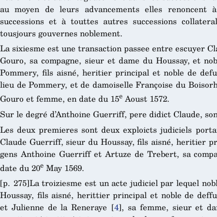
au moyen de leurs advancements elles renoncent à 
successions et à touttes autres successions collaterall
tousjours gouvernes noblement.
La sixiesme est une transaction passee entre escuyer Cl
Gouro, sa compagne, sieur et dame du Houssay, et no
Pommery, fils aisné, heritier principal et noble de def
lieu de Pommery, et de damoiselle Françoise du Boisorh
e
Gouro et femme, en date du 15
Aoust 1572.
Sur le degré d’Anthoine Guerriff, pere didict Claude, so
Les deux premieres sont deux exploicts judiciels port
Claude Guerriff, sieur du Houssay, fils aisné, heritier p
gens Anthoine Guerriff et Artuze de Trebert, sa compa
e
date du 20
May 1569.
[p. 275]La troiziesme est un acte judiciel par lequel n
Houssay, fils aisné, herittier principal et noble de def
et Julienne de la Reneraye
[
4
]
, sa femme, sieur et d