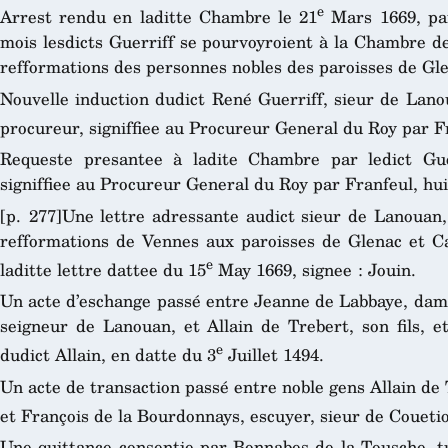
e
Arrest rendu en laditte Chambre le 21
Mars 1669, par
mois lesdicts Guerriff se pourvoyroient à la Chambre d
refformations des personnes nobles des paroisses de Gle
Nouvelle induction dudict René Guerriff, sieur de Lanou
procureur, signiffiee au Procureur General du Roy par Fr
Requeste presantee à ladite Chambre par ledict Guer
signiffiee au Procureur General du Roy par Franfeul, hui
[p. 277]Une lettre adressante audict sieur de Lanouan,
refformations de Vennes aux paroisses de Glenac et Ca
e
laditte lettre dattee du 15
May 1669, signee : Jouin.
Un acte d’eschange passé entre Jeanne de Labbaye, dame 
seigneur de Lanouan, et Allain de Trebert, son fils,
e
dudict Allain, en datte du 3
Juillet 1494.
Un acte de transaction passé entre noble gens Allain de
et François de la Bourdonnays, escuyer, sieur de Couetio
Une quittance consentie par Bonnabes de la Tousche, t