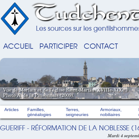
Tudchent
Les sources sur les gentilshomme
ACCUEIL
PARTICIPER
CONTACT
Vue de Morlaix et de l'église Saint-Martin (XVIIIe-XIXe.)
Photo A. de la Pinsonnais (2009).
Articles
Familles,
Terres,
Armoriaux,
généalogies
seigneuries
nobiliaires
GUERIFF - RÉFORMATION DE LA NOBLESSE (1
Mardi 4 septemb