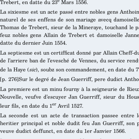
e
Trebert, en datte du 23
Mars 1556.
La sixiesme est un acte passé entre nobles gens Anthoi
naturel de ses enffens de son mariage avecq damoisell
Thomas de Trebert, sieur de la Mineraye, touchand le p
feuz nobles gens Allain de Trebert et damoiselle Jan
datte du dernier Juin 1554.
La septiesme est un certifficat donné par Allain Cheff-
de l’arriere ban de l’evesché de Vennes, du service rend
de la Haye (
sic
), soubz son commandement, en date du 7
[p. 276]Sur le degré de Jean Guerriff, pere dudict Antho
La premiere est un minu fourny à la seigneurie de Rieux
Nouvelle, veufve d’escuyer Jan Guerriff, sieur du Houss
er
leur fils, en date du 1
Avril 1527.
La seconde est un acte de transaction passee entre led
heritier principal et noble dudit feu Jan Guerriff, son 
veuve dudict deffunct, en date du 1er Janvier 1566.