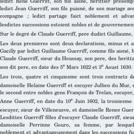
ledict René Guerriff, son fils aisné, herittier presompt
ledict Jean Guerriff, son fils puisné, de son mariage av
compagne ; ledict partage faict noblement et adva
lesdictes successions estoient nobles et de gouvernemen
Sur le degré de Claude Guerriff, pere dudict Guillaume, 
Les deux premieres sont deux declarations, minus et ad
Gacilly par ledict Guillaume Guerriff, comme fils aisné, h
Claude Guerriff, sieur du Houssay, son pere, des heritt
e
e
son dit pere, en date des 5
Mars 1622 et 3
Aoust 1630.
Les trois, quatre et cinquiesme sont trois contractz 
damoiselle Helaine Guerriff et escuyer Jullien du Mur, 
le second entre nobles gens François de Trelan, escuyer,
e
Anne Guerriff, en date du 10
Juin 1602, la troisiesme
escuyer, sieur de Villeneusve, et damoiselle Renee Guerr
Lesdittes Guerriff filles d’escuyer Claude Guerriff, si
damoiselle Perrinne Gouro, sa femme, par lesquels
noblement et advantageusement dans les successions fut