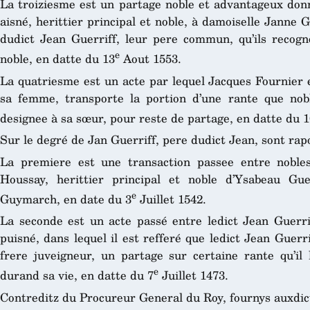
La troiziesme est un partage noble et advantageux donné
aisné, herittier principal et noble, à damoiselle Janne G
dudict Jean Guerriff, leur pere commun, qu’ils recog
e
noble, en datte du 13
Aout 1553.
La quatriesme est un acte par lequel Jacques Fournier e
sa femme, transporte la portion d’une rante que no
designee à sa sœur, pour reste de partage, en datte du 1
Sur le degré de Jan Guerriff, pere dudict Jean, sont rap
La premiere est une transaction passee entre noble
Houssay, herittier principal et noble d’Ysabeau Guer
e
Guymarch, en date du 3
Juillet 1542.
La seconde est un acte passé entre ledict Jean Guerri
puisné, dans lequel il est refferé que ledict Jean Guer
frere juveigneur, un partage sur certaine rante qu’il 
e
durand sa vie, en datte du 7
Juillet 1473.
Contreditz du Procureur General du Roy, fournys auxdic