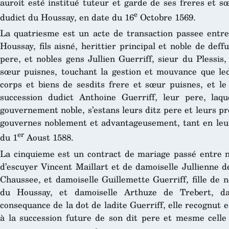
auroit esté institué tuteur et garde de ses freres et 
e
dudict du Houssay, en date du 16
Octobre 1569.
La quatriesme est un acte de transaction passee entre
Houssay, fils aisné, herittier principal et noble de def
pere, et nobles gens Jullien Guerriff, sieur du Plessis,
sœur puisnes, touchant la gestion et mouvance que ledi
corps et biens de sesdits frere et sœur puisnes, et le
succession dudict Anthoine Guerriff, leur pere, laqu
gouvernement noble, s’estans leurs ditz pere et leurs p
gouvernes noblement et advantageusement, tant en leu
er
du 1
Aoust 1588.
La cinquieme est un contract de mariage passé entre no
d’escuyer Vincent Maillart et de damoiselle Jullienne d
Chaussee, et damoiselle Guillemette Guerriff, fille de 
du Houssay, et damoiselle Arthuze de Trebert, d
consequance de la dot de ladite Guerriff, elle recognut
à la succession future de son dit pere et mesme cell