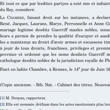
Et tout ce que par lesdites partyes a esté mis et indui
du Roy, consideré.
La Chambre
, faisant droit sur les instances, a declar
René, Jacques, Laurans, Marye, Perronnelle et Anne Gue
mariage legitime desditz Guerriff masles nobles, issus
leurs a permis de prendre la qualitté d’escuyer et ausdi
les a maintenus au droict d’avoir armes et escussons tim
à jouir de tous droicts, franchises, privileges et prem
province et ordonné que les noms desdicts Guerriff m
cathologue desditz nobles de la jurisdiction royalle de P
e
Faict en ladite Chambre, à Rennes, le 14
jour de Juin 16
(Copie ancienne. - Bib. Nat. - Cabinet des titres. Nouveau
[
1
]
M. Denyau, rapporteur.
[
2
]
Elle est nommée
Arthuze
dans les actes mentionnés plus loi