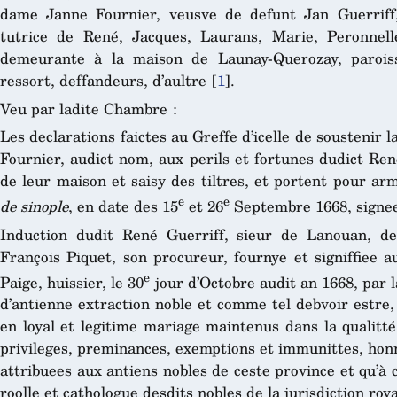
dame Janne Fournier, veusve de defunt Jan Guerriff,
tutrice de René, Jacques, Laurans, Marie, Peronnell
demeurante à la maison de Launay-Querozay, paroiss
ressort, deffandeurs, d’aultre
[
1
]
.
Veu par ladite Chambre :
Les declarations faictes au Greffe d’icelle de soustenir la
Fournier, audict nom, aux perils et fortunes dudict Ren
de leur maison et saisy des tiltres, et portent pour ar
e
e
de sinople
, en date des 15
et 26
Septembre 1668, signees 
Induction dudit René Guerriff, sieur de Lanouan, de
François Piquet, son procureur, fournye et signiffiee 
e
Paige, huissier, le 30
jour d’Octobre audit an 1668, par la
d’antienne extraction noble et comme tel debvoir estre, 
en loyal et legitime mariage maintenus dans la qualitté
privileges, preminances, exemptions et immunittes, hon
attribuees aux antiens nobles de ceste province et qu’à
roolle et cathologue desdits nobles de la jurisdiction roy