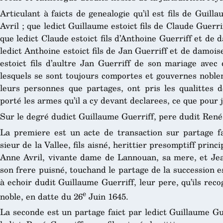
Articulant à faicts de genealogie qu’il est fils de Guil
Avril ; que ledict Guillaume estoict fils de Claude Guerr
que ledict Claude estoict fils d’Anthoine Guerriff et de
ledict Anthoine estoict fils de Jan Guerriff et de damois
estoict fils d’aultre Jan Guerriff de son mariage avec
lesquels se sont toujours comportes et gouvernes nobl
leurs personnes que partages, ont pris les qualittes d
porté les armes qu’il a cy devant declarees, ce que pour ju
Sur le degré dudict Guillaume Guerriff, pere dudit René
La premiere est un acte de transaction sur partage fa
sieur de la Vallee, fils aisné, herittier presomptiff prin
Anne Avril, vivante dame de Lannouan, sa mere, et Jean
son frere puisné, touchand le partage de la succession e
à echoir dudit Guillaume Guerriff, leur pere, qu’ils re
e
noble, en datte du 26
Juin 1645.
La seconde est un partage faict par ledict Guillaume Gu