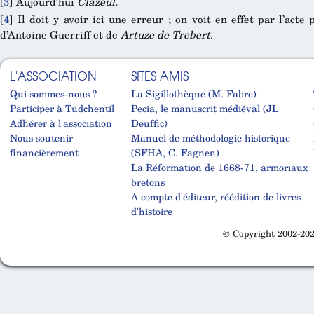
[
3
]
Aujourd’hui
Clazeul.
[
4
]
Il doit y avoir ici une erreur ; on voit en effet par l’acte
d’Antoine Guerriff et de
Artuze de Trebert
.
L'ASSOCIATION
SITES AMIS
Qui sommes-nous ?
La Sigillothèque (M. Fabre)
Participer à Tudchentil
Pecia, le manuscrit médiéval (JL
Adhérer à l'association
Deuffic)
Nous soutenir
Manuel de méthodologie historique
financièrement
(SFHA, C. Fagnen)
La Réformation de 1668-71, armoriaux
bretons
A compte d'éditeur, réédition de livres
d'histoire
© Copyright 2002-202
Cabinet d'orthodonthie à Nantes
Cabinet d'orthodonthie à Nantes