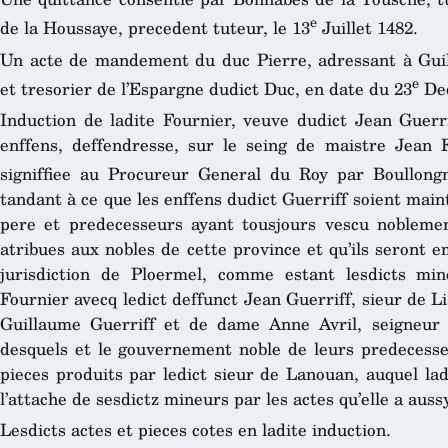
e
de la Houssaye, precedent tuteur, le 13
Juillet 1482.
Un acte de mandement du duc Pierre, adressant à Guill
e
et tresorier de l’Espargne dudict Duc, en date du 23
Dec
Induction de ladite Fournier, veuve dudict Jean Guerrif
enffens, deffendresse, sur le seing de maistre Jean 
signiffiee au Procureur General du Roy par Boullongne
tandant à ce que les enffens dudict Guerriff soient maint
pere et predecesseurs ayant tousjours vescu noblement,
atribues aux nobles de cette province et qu’ils seront 
jurisdiction de Ploermel, comme estant lesdicts mi
Fournier avecq ledict deffunct Jean Guerriff, sieur de Lis
Guillaume Guerriff et de dame Anne Avril, seigneur
desquels et le gouvernement noble de leurs predecesseur
pieces produits par ledict sieur de Lanouan, auquel lad
l’attache de sesdictz mineurs par les actes qu’elle a auss
Lesdicts actes et pieces cotes en ladite induction.