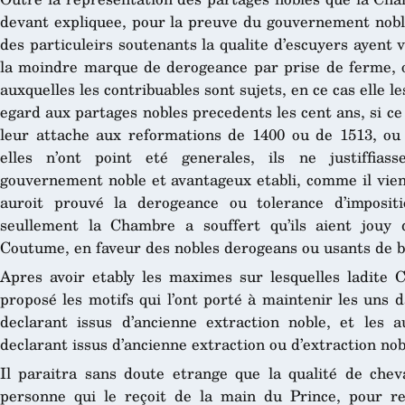
devant expliquee, pour la preuve du gouvernement noble,
des particuleirs soutenants la qualite d’escuyers ayent v
la moindre marque de derogeance par prise de ferme, o
auxquelles les contribuables sont sujets, en ce cas elle l
egard aux partages nobles precedents les cent ans, si ce n
leur attache aux reformations de 1400 ou de 1513, ou
elles n’ont point eté generales, ils ne justiffias
gouvernement noble et avantageux etabli, comme il vient
auroit prouvé la derogeance ou tolerance d’imposit
seullement la Chambre a souffert qu’ils aient jouy d
Coutume, en faveur des nobles derogeans ou usants de
Apres avoir etably les maximes sur lesquelles ladite C
proposé les motifs qui l’ont porté à maintenir les uns da
declarant issus d’ancienne extraction noble, et les a
declarant issus d’ancienne extraction ou d’extraction no
Il paraitra sans doute etrange que la qualité de cheva
personne qui le reçoit de la main du Prince, pour re