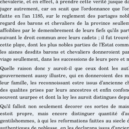
chevalerie, et en effect, à prendre cette verité jusque d
juger autrement, car on scait que l’ordonnance que l’
faitte en l’an 1185, sur le reglement des partages nobl
regard des barons et chevaliers de la province seulle
affoiblies par le demembrement de leurs fiefs qu’ils pa
suivant le droit commun avec leurs cadets ; il fut trouv
cette playe, dont les plus nobles parties de l’Estat comme
les aisnes desdits barons et chevaliers donneroient par
viage seullement, dans les successions de leurs pere et 
Quelle raison donc y auroit-il que ceux dont les a
gouvernement aussy illustre, qui en donneroient des m
leur famille, les reconnoissant estre issus d’ancienne c
des qualites prises par leurs ancestres et enfin confon
souvent usurpee et dont la loy les auroit distingues depu
Qu’il falloit non seulement decorer ces sortes de mais
estoit propre, mais encore distinguer quantité d’a
gentilshommes, à qui les reformations faittes au siecle
authentiques de noblesse, en les declarans issus d’ancien