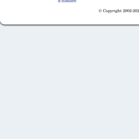
d'histoire
© Copyright 2002-202
Cabinet d'orthodonthie à Nantes
Cabinet d'orthodonthie à Nantes