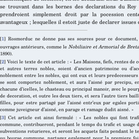
se trouvant dans les bornes des declarations du Roy 
prendroient simplement droit par la pocession cen
avantageux ; lesquelles il estoit juste de declarer issues
[
1
]
Rosmorduc ne donne pas ses sources pour ce document, q
ouvrages antérieurs, comme le
Nobiliaire et Armorial de Bret
1890).
[
2
]
Voici le texte de cet article : « Les Maisons, fiefs, rentes 
et autres terres nobles, soient d’ancien patrimoine ou d’a
noblement entre les nobles, qui ont eux et leurs predecesseurs
se sont comportez noblement, et aura l’aisné par precipu, 
chacune d’icelles, le chasteau ou principal manoir, avec le pourp
de decoration, et outre les deux tiers, et sera l’autre tiers bail
filles, pour estre partagé par l’aisné entr’eux par egales port
comme juveigneur d’aisné, en parage et ramage dudit aisné. »
[
3
]
Cet article est ainsi formulé : « Les nobles qui font tr
commune, contribueront, pendant le temps du trafic et usage d
subventions roturieres, et seront les acquets faits pendant le 
ou bourse commune, partagez egalement pour la premiere fois,