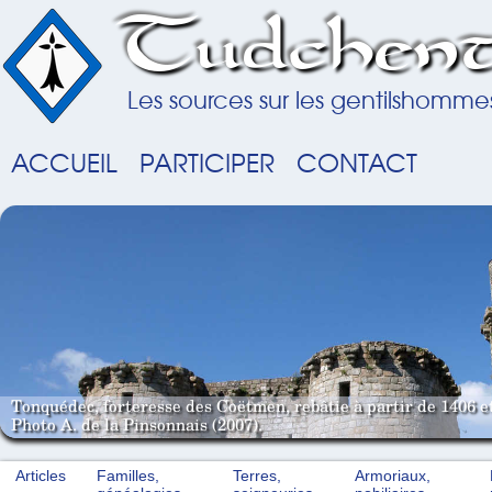
Tudchent
Les sources sur les gentilshomme
ACCUEIL
PARTICIPER
CONTACT
Tonquédec, forteresse des Coëtmen, rebâtie à partir de 1406 e
Photo A. de la Pinsonnais (2007).
Articles
Familles,
Terres,
Armoriaux,