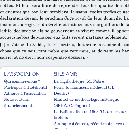
nobles. Et leur sera libre de reprendre leurdite qualité de noble
et quantes que bon leur semblera, laissans lesdits trafics et u
declaration devant le prochain Juge royal de leur domicile. Laq
insinuer au registre du Greffe et intimer aux marguilliers de l
ladite declaration ils se gouvernent et vivent comme il appar
acquets nobles depuis par eux faits seront partages noblement. 
[
4
]
« L’aisné du Noble, dit cet article, doit avoir la saisine de 
chose que ce soit, tant noble que roturiere, et doivent les he
saisie, et ne doit l’hoir respondre dessaisi. »
L'ASSOCIATION
SITES AMIS
Qui sommes-nous ?
La Sigillothèque (M. Fabre)
Participer à Tudchentil
Pecia, le manuscrit médiéval (JL
Adhérer à l'association
Deuffic)
Nous soutenir
Manuel de méthodologie historique
financièrement
(SFHA, C. Fagnen)
La Réformation de 1668-71, armoriaux
bretons
A compte d'éditeur, réédition de livres