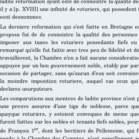
ladite reformation ayant esté de connoistre la qualité de
il y a [p. XVIII] une infinité de roturiers, qui possedent 
sont desnommes.
La derniere reformation qui s’est faitte en Bretagne est
proposa fut de de connoistre la qualité des personnes
imposer aux taxes les roturiers possedants fiefs o
remarqué qu’elle fut faitte avec tres peu de fidelité et d
travaillerent, la Chambre n’en a fait aucune consideration
appuyee par un bon gouvernement noble, etably par parta
occasion de partager, sans qu’aucun d’eux soit convainc
la moindre imposition roturiere, auquel cas ceux qui
declares usurpateurs.
Les comparutions aux montres de ladite province n’ont 
une preuve assuree d’une tige de noblesse, parce que
quoyque roturiers, y estoient convoques de meme que
furent faittes sur les nobles et tenants fiefs nobles, po
er
de François 1
, dont les heritiers de Pellemoine, qui f
rendu à la Chambre des Comptes, n’ont pareillement p