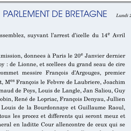
DU PARLEMENT DE BRETAGNE
Lundi 2
e
emblez, suyvant l’arrest d’icelle du 14
Avril
e
mmission, donnees à Paris le 20
Janvier dernier
oy : de Lionne, et scellees du grand seau de cire
 commet messire François d’Argouges, premier
es
t, M
François le Febvre de Laubriere, Joachim
naud de Poys, Louis de Langle, Jan Saliou, Guy
obin, René de Lopriac, François Denyau, Jullien
, Louis de la Bourdonnaye et Guillaume Raoul,
 tous les procez et differents qui seront meuz et
eral en laditte Cour allencontre de ceux qui se