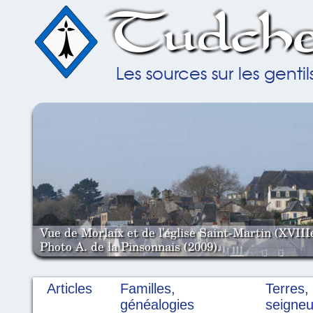
Tudche
Les sources sur les gent
Vue de Morlaix et de l'église Saint-Martin (XVIII
Photo A. de la Pinsonnais (2009).
Articles
Familles,
Terres,
généalogies
seigneu