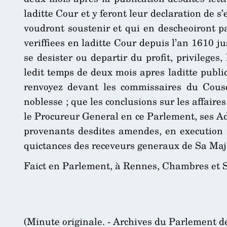
laditte Cour et y feront leur declaration de s’
voudront soustenir et qui en descheoiront pa
veriffiees en laditte Cour depuis l’an 1610 
se desister ou departir du profit, privileges,
ledit temps de deux mois apres laditte publi
renvoyez devant les commissaires du Cousei
noblesse ; que les conclusions sur les affair
le Procureur General en ce Parlement, ses Ad
provenants desdites amendes, en execution d
quictances des receveurs generaux de Sa Majes
Faict en Parlement, à Rennes, Chambres et S
(Minute originale. - Archives du Parlement d