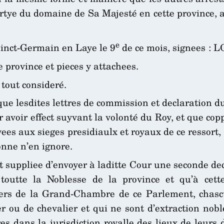
tye du domaine de Sa Majesté en cette province, a
e
ainct-Germain en Laye le 9
de ce mois, signees : L
 province et pieces y attachees.
tout consideré.
que lesdites lettres de commission et declaration d
r avoir effect suyvant la volonté du Roy, et que copp
es aux sieges presidiaulx et royaux de ce ressort, p
onne n’en ignore.
uppliee d’envoyer à laditte Cour une seconde decl
 toutte la Noblesse de la province et qu’à ce
llers de la Grand-Chambre de ce Parlement, chas
er ou de chevalier et qui ne sont d’extraction nob
es dans la jurisdiction royalle des lieux de leurs