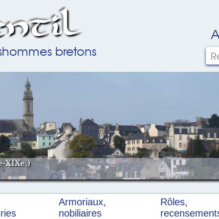
ntil
A
ilshommes bretons
e-XIXe.)
Armoriaux,
Rôles,
ries
nobiliaires
recensement