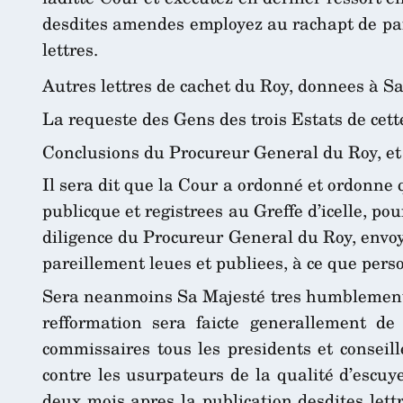
desdites amendes employez au rachapt de par
lettres.
Autres lettres de cachet du Roy, donnees à S
La requeste des Gens des trois Estats de cette
Conclusions du Procureur General du Roy, et 
Il sera dit que la Cour a ordonné et ordonne 
publicque et registrees au Greffe d’icelle, pou
diligence du Procureur General du Roy, envoye
pareillement leues et publiees, à ce que pers
Sera neanmoins Sa Majesté tres humblement s
refformation sera faicte generallement de
commissaires tous les presidents et consei
contre les usurpateurs de la qualité d’escuy
deux mois apres la publication desdites lettr