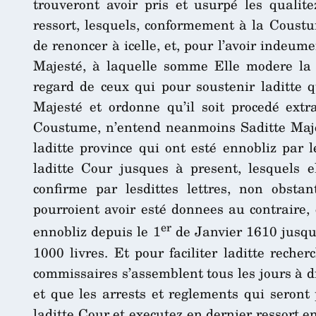
trouveront avoir pris et usurpé les qualite
ressort, lesquels, conformement à la Coust
de renoncer à icelle, et, pour l’avoir indeum
Majesté, à laquelle somme Elle modere la 
regard de ceux qui pour soustenir laditte qu
Majesté et ordonne qu’il soit procedé ext
Coustume, n’entend neanmoins Saditte Maje
laditte province qui ont esté ennobliz par 
laditte Cour jusques à present, lesquels e
confirme par lesdittes lettres, non obstant
pourroient avoir esté donnees au contraire,
er
ennobliz depuis le 1
de Janvier 1610 jusque
1000 livres. Et pour faciliter laditte reche
commissaires s’assemblent tous les jours à di
et que les arrests et reglements qui seront p
laditte Cour et executez en dernier ressort e