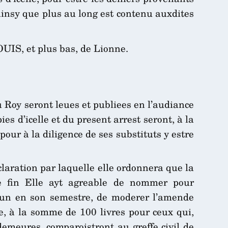
insy que plus au long est contenu auxdites
OUIS, et plus bas, de Lionne.
u Roy seront leues et publiees en l’audiance
ies d’icelle et du present arrest seront, à la
our à la diligence de ses substituts y estre
aration par laquelle elle ordonnera que la
tte fin Elle ayt agreable de nommer pour
cun en son semestre, de moderer l’amende
le, à la somme de 100 livres pour ceux qui,
 demeures, comparoistront au greffe civil de