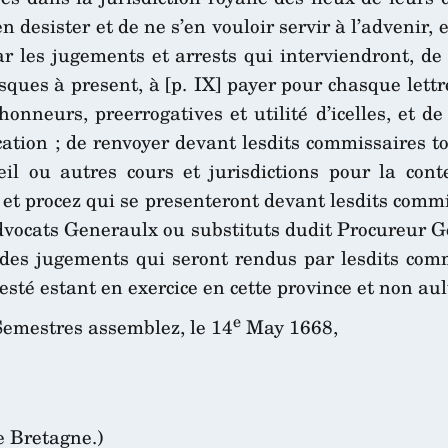
en desister et de ne s’en vouloir servir à l’advenir,
r les jugements et arrests qui interviendront, de
jusques à present, à [p. IX] payer pour chasque let
 honneurs, preerrogatives et utilité d’icelles, et d
cation ; de renvoyer devant lesdits commissaires to
l ou autres cours et jurisdictions pour la cont
es et procez qui se presenteront devant lesdits comm
vocats Generaulx ou substituts dudit Procureur Ge
es jugements qui seront rendus par lesdits commi
té estant en exercice en cette province et non aul
e
emestres assemblez, le 14
May 1668,
e Bretagne.)