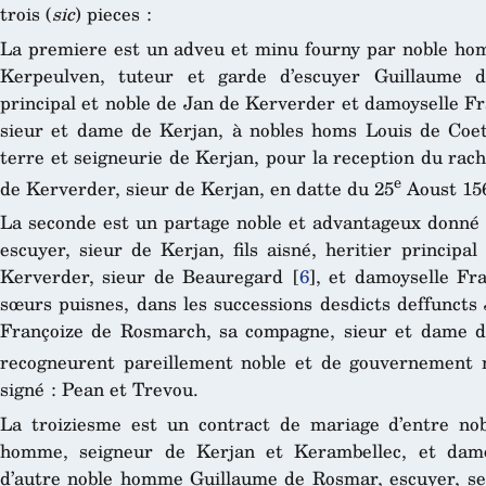
trois (
sic
) pieces :
La premiere est un adveu et minu fourny par noble hom
Kerpeulven, tuteur et garde d’escuyer Guillaume de
principal et noble de Jan de Kerverder et damoyselle F
sieur et dame de Kerjan, à nobles homs Louis de Coet
terre et seigneurie de Kerjan, pour la reception du rac
e
de Kerverder, sieur de Kerjan, en datte du 25
Aoust 156
La seconde est un partage noble et advantageux donné 
escuyer, sieur de Kerjan, fils aisné, heritier princip
Kerverder, sieur de Beauregard
[
6
]
, et damoyselle Fr
sœurs puisnes, dans les successions desdicts deffuncts
Françoize de Rosmarch, sa compagne, sieur et dame de
recogneurent pareillement noble et de gouvernement 
signé : Pean et Trevou.
La troiziesme est un contract de mariage d’entre no
homme, seigneur de Kerjan et Kerambellec, et damoy
d’autre noble homme Guillaume de Rosmar, escuyer, se