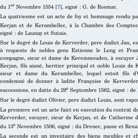
er
du 1
Novembre 1554
[
7
]
, signé : G. de Rosmar.
La quatriesme est un acte de foy et hommage rendu par
Kerjan et de Kerambellec, à la Chambre des Comptes
signé : de Launay et Sutais.
Sur le degré de Louis de Kerverder, pere dudict Jan, es
à requeste de nobles gens Estienne le Long et Fra
compagne, sieur et dame de Keremmouden, à escuyer Ja
Kerjan, fils aisné, heritier principal et noble Louis de
sieur et dame du Kerambellec, lequel estoit fils d
condemné de donner à ladite Françoise de Kerverder
e
successions, en datte du 29
Septembre 1562, signé : de
Sur le degré dudict Olivier, pere dudict Louis, sont rapo
La premiere est un acte faict en execution du contrat d
Kerverder, escuyer, sieur de Kerjan, et de Catherine d
e
du 13
Novembre 1506, signé : du Drenec, passe et Renar
La seconde est un inventaire des biens meubles et ch