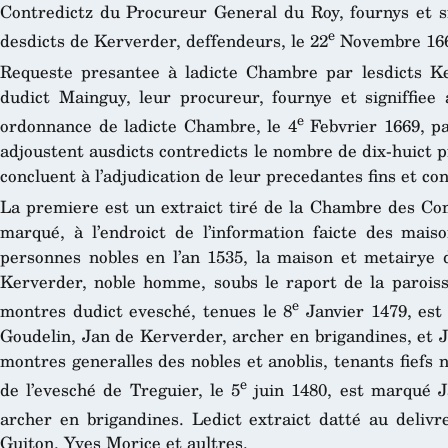
Contredictz du Procureur General du Roy, fournys et si
e
desdicts de Kerverder, deffendeurs, le 22
Novembre 16
Requeste presantee à ladicte Chambre par lesdicts Ke
dudict Mainguy, leur procureur, fournye et signiffie
e
ordonnance de ladicte Chambre, le 4
Febvrier 1669, pa
adjoustent ausdicts contredicts le nombre de dix-huict p
concluent à l’adjudication de leur precedantes fins et con
La premiere est un extraict tiré de la Chambre des Com
marqué, à l’endroict de l’information faicte des mais
personnes nobles en l’an 1535, la maison et metairye
Kerverder, noble homme, soubs le raport de la paroisse
e
montres dudict evesché, tenues le 8
Janvier 1479, est
Goudelin, Jan de Kerverder, archer en brigandines, et Jan
montres generalles des nobles et anoblis, tenants fiefs 
e
de l’evesché de Treguier, le 5
juin 1480, est marqué Ja
archer en brigandines. Ledict extraict datté au deliv
Guiton, Yves Morice et aultres.