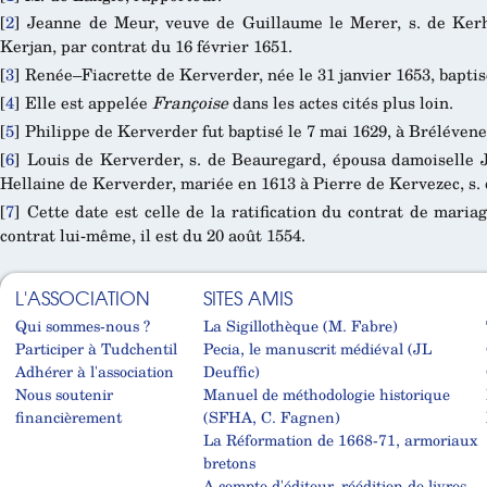
[
2
]
Jeanne de Meur, veuve de Guillaume le Merer, s. de Kerh
Kerjan, par contrat du 16 février 1651.
[
3
]
Renée–Fiacrette de Kerverder, née le 31 janvier 1653, baptis
[
4
]
Elle est appelée
Françoise
dans les actes cités plus loin.
[
5
]
Philippe de Kerverder fut baptisé le 7 mai 1629, à Brélévene
[
6
]
Louis de Kerverder, s. de Beauregard, épousa damoiselle Ja
Hellaine de Kerverder, mariée en 1613 à Pierre de Kervezec, s.
[
7
]
Cette date est celle de la ratification du contrat de mar
contrat lui-même, il est du 20 août 1554.
L'ASSOCIATION
SITES AMIS
Qui sommes-nous ?
La Sigillothèque (M. Fabre)
Participer à Tudchentil
Pecia, le manuscrit médiéval (JL
Adhérer à l'association
Deuffic)
Nous soutenir
Manuel de méthodologie historique
financièrement
(SFHA, C. Fagnen)
La Réformation de 1668-71, armoriaux
bretons
A compte d'éditeur, réédition de livres