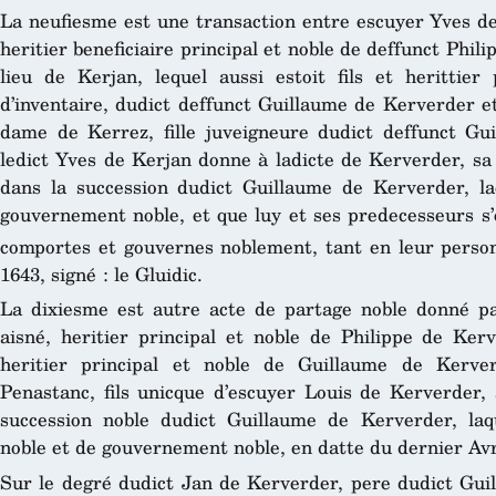
La neufiesme est une transaction entre escuyer Yves de 
heritier beneficiaire principal et noble de deffunct Phil
lieu de Kerjan, lequel aussi estoit fils et herittier 
d’inventaire, dudict deffunct Guillaume de Kerverder e
dame de Kerrez, fille juveigneure dudict deffunct Gu
ledict Yves de Kerjan donne à ladicte de Kerverder, sa
dans la succession dudict Guillaume de Kerverder, la
gouvernement noble, et que luy et ses predecesseurs s
comportes et gouvernes noblement, tant en leur perso
1643, signé : le Gluidic.
La dixiesme est autre acte de partage noble donné pa
aisné, heritier principal et noble de Philippe de Kerv
heritier principal et noble de Guillaume de Kerver
Penastanc, fils unicque d’escuyer Louis de Kerverder, 
succession noble dudict Guillaume de Kerverder, laqu
noble et de gouvernement noble, en datte du dernier Avri
Sur le degré dudict Jan de Kerverder, pere dudict Gui