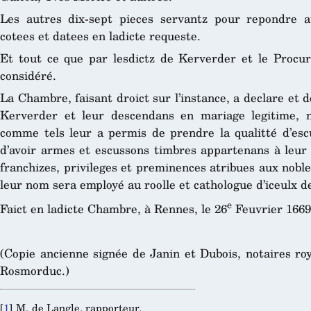
Les autres dix-sept pieces servantz pour repondre aus
cotees et datees en ladicte requeste.
Et tout ce que par lesdictz de Kerverder et le Procur
considéré.
La Chambre, faisant droict sur l’instance, a declare et d
Kerverder et leur descendans en mariage legitime, no
comme tels leur a permis de prendre la qualitté d’esc
d’avoir armes et escussons timbres appartenans à leur q
franchizes, privileges et preminences atribues aux nobl
leur nom sera employé au roolle et cathologue d’iceulx 
e
Faict en ladicte Chambre, à Rennes, le 26
Feuvrier 1669
(Copie ancienne signée de Janin et Dubois, notaires ro
Rosmorduc.)
[
1
]
M. de Langle, rapporteur.