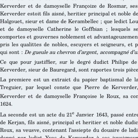
Kerverder et de damoyselle Françoize de Rosmar, ses
Kerverder estoit fils aisné, heritier principal et noble 
Halgouet, sieur et dame de Kerambellec ; que ledict Louis
et de damoyselle Catherine le Goffbian ; lesquels 
comportes et gouvernes noblement et advantageuzement,
pris les qualittes de nobles, escuyers et seigneurs, et p
qui sont :
De gueule au chevron d’argent, accompagné d’
Ce que pour justiffier, sur le degré dudict Philipe d
Kerverder, sieur de Bauregard, sont raportes trois pièce
La premiere est un extraict du papier baptismal de l
Treguier, par lequel conste que Pierre de Kerverder,
Kerverder et de damoyselle Françoise le Roux, sa com
1624.
e
La seconde est un acte du 21
Janvier 1643, passé entr
de Kerjan, fils aisné, principal et heritier et noble dudi
Roux, sa veusve, contenant l’assiepte du douaire de ladi
donné par ledict Yves de Kerverder à ses juveigneurs