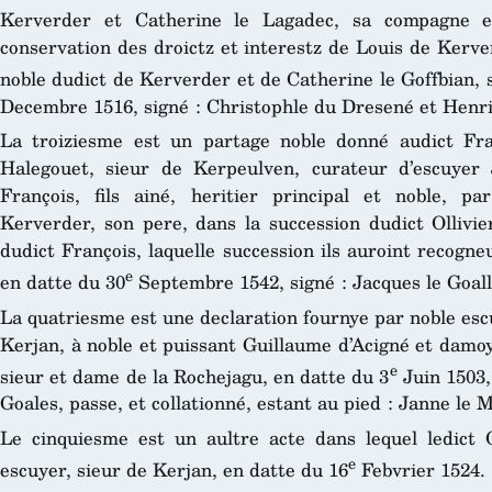
Kerverder et Catherine le Lagadec, sa compagne 
conservation des droictz et interestz de Louis de Kerverd
noble dudict de Kerverder et de Catherine le Goffbian,
Decembre 1516, signé : Christophle du Dresené et Henri
La troiziesme est un partage noble donné audict Fr
Halegouet, sieur de Kerpeulven, curateur d’escuyer
François, fils ainé, heritier principal et noble, p
Kerverder, son pere, dans la succession dudict Ollivie
dudict François, laquelle succession ils auroint recogn
e
en datte du 30
Septembre 1542, signé : Jacques le Goall
La quatriesme est une declaration fournye par noble esc
Kerjan, à noble et puissant Guillaume d’Acigné et damo
e
sieur et dame de la Rochejagu, en datte du 3
Juin 1503, 
Goales, passe, et collationné, estant au pied : Janne le M
Le cinquiesme est un aultre acte dans lequel ledict Ol
e
escuyer, sieur de Kerjan, en datte du 16
Febvrier 1524.