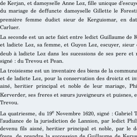
de Kerjan, et damoyselle Anne Loz, fille unicque d’escu
du mariage de deffuncte damoyselle Gillette le Fores
première femme dudict sieur de Kerguiomar, en da
Carluer.
La seconde est un acte faict entre ledict Guillaume de 
et ladicte Loz, sa femme, et Guyon Loz, escuyer, sieur
deub à ladicte Loz dans les sucessions de ses pere et
signé : du Trevou et Pean.
La troisiesme est un inventaire des biens de la commun
et de ladicte Loz, pour la conservation des droictz et in
ainé, heritier principal et noble de leur mariage, P
Kerverder, ses freres et sœurs juveigneurs et puisnes, 
Trevou.
e
La quatriesme, du 19
Novembre 1620, signé : Gabriel Ta
l’audiance de la jurisdiction de Lannion, par ledict Ph
devenu fils aisné, heritier principal et noble, par le
frere, de prendre la succession de Guillaume de Kerver