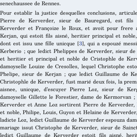
senechaussee de Rennes.
Pour establir la justice desquelles conclusions, articul
Pierre de Kerverder, sieur de Bauregard, est fils
Kerverder et Françoize le Roux, et avoit pour frere 
Kerjan, qui estoit fils aisné, heritier principal et nob
dont est issu une fille unicque
[
3
]
, qui a espouzé mess
Kerberio ; que ledict Phelippes de Kerverder, sieur de 
et heritier et principal et noble de Cristophle de Ker
damoyselle Louize de Cresolles, lequel Christophe esto
Phelipe, sieur de Kerjan ; que ledict Guillaume de Ke
Christophle de Kerverder, fust marié deux fois, la prem
aisnee, unicque, d’escuyer Pierre Loz, sieur de Ke
damoyselle Gillette le Forestier, dame de Kermorvan ;
Kerverder et Anne Loz sortirent Pierre de Kerverder, le
et noble, Philipe, Louis, Guyon et Helaine de Kerverder,
ladicte Loz, ledict Guillaume de Kerverder espouza dam
mariage issut Christophe de Kerverder, sieur de Sainct
ledict Guillaume de Kerverder estoit fils aisné, her