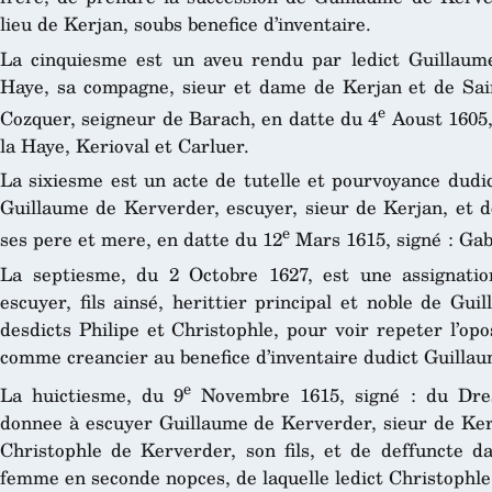
lieu de Kerjan, soubs benefice d’inventaire.
La cinquiesme est un aveu rendu par ledict Guillaum
Haye, sa compagne, sieur et dame de Kerjan et de Sai
e
Cozquer, seigneur de Barach, en datte du 4
Aoust 1605,
la Haye, Kerioval et Carluer.
La sixiesme est un acte de tutelle et pourvoyance dudic
Guillaume de Kerverder, escuyer, sieur de Kerjan, et d
e
ses pere et mere, en datte du 12
Mars 1615, signé : Gabr
La septiesme, du 2 Octobre 1627, est une assignati
escuyer, fils ainsé, herittier principal et noble de G
desdicts Philipe et Christophle, pour voir repeter l’opos
comme creancier au benefice d’inventaire dudict Guillau
e
La huictiesme, du 9
Novembre 1615, signé : du Dresn
donnee à escuyer Guillaume de Kerverder, sieur de Ke
Christophle de Kerverder, son fils, et de deffuncte d
femme en seconde nopces, de laquelle ledict Christophle e