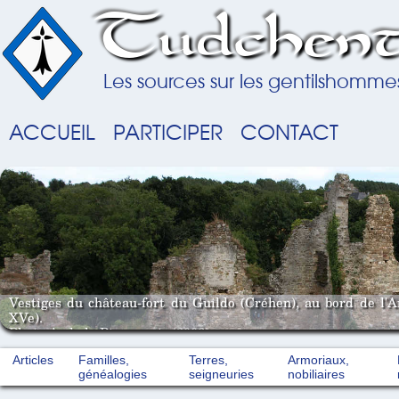
Tudchent
Les sources sur les gentilshomme
ACCUEIL
PARTICIPER
CONTACT
Vestiges du château-fort du Guildo (Créhen), au bord de l'
XVe).
Photo A. de la Pinsonnais (2008).
Articles
Familles,
Terres,
Armoriaux,
généalogies
seigneuries
nobiliaires