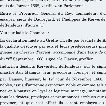
mois de Janvier 1668, vériffiez en Parlement :
Entre le Procureur General du Roy, demandeur, d’u
escuyer, sieur de Bauregard, et Phelippes de Kerverder
deffendeurs, d’autre
[
1
]
.
Veu par ladicte Chambre :
La declaration faicte au Greffe d’icelle par lesdicts de 
la qualitté d’escuyer par eux et leurs predecesseurs pri
gueule au chevron d’argent, accompagné d’une teste de 
e
du 28
Septembre 1668, signé : le Clavier, greffier.
Induction desdicts Kerverder, deffendeurs, sur le sign
maistre Jan Mainguy, leur procureur, fournye, et sign
e
par Daussy, huissier, le 12
jour de Novembre 1668, pa
nobles, issus d’antienne extraction noble et comme tels d
nee et à naistre en loyal et legitime mariage, maintenu
tous les droictz, privileges et preminances atribues aux 
province, et qu’à cest effect ils seront employes au 