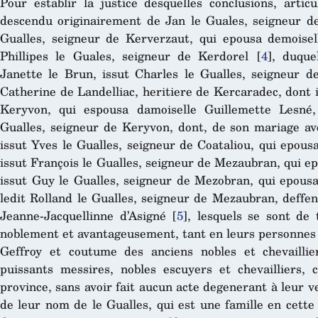
Pour establir la justice desquelles conclusions, articu
descendu originairement de Jan le Guales, seigneur de
Gualles, seigneur de Kerverzaut, qui epousa demoise
Phillipes le Guales, seigneur de Kerdorel
[
4
]
, duque
Janette le Brun, issut Charles le Gualles, seigneur de
Catherine de Landelliac, heritiere de Kercaradec, dont 
Keryvon, qui espousa damoiselle Guillemette Lesné,
Gualles, seigneur de Keryvon, dont, de son mariage a
issut Yves le Gualles, seigneur de Coataliou, qui epous
issut François le Gualles, seigneur de Mezaubran, qui 
issut Guy le Gualles, seigneur de Mezobran, qui epousa
ledit Rolland le Gualles, seigneur de Mezaubran, deffe
Jeanne-Jacquellinne d’Asigné
[
5
]
, lesquels se sont de
noblement et avantageusement, tant en leurs personnes q
Geffroy et coutume des anciens nobles et chevaillier
puissants messires, nobles escuyers et chevailliers, c
province, sans avoir fait aucun acte degenerant à leur ve
de leur nom de le Gualles, qui est une famille en cette