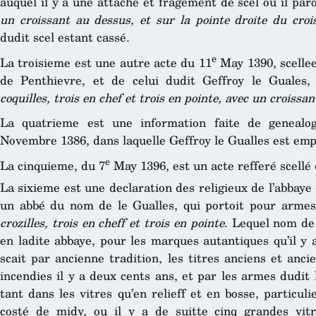
auquel il y a une attache et fragement de scel ou il par
un croissant au dessus, et sur la pointe droite du croi
dudit scel estant cassé.
e
La troisieme est une autre acte du 11
May 1390, scellee
de Penthievre, et de celui dudit Geffroy le Guale
coquilles, trois en chef et trois en pointe, avec un croissa
La quatrieme est une information faite de genealog
Novembre 1386, dans laquelle Geffroy le Gualles est em
e
La cinquieme, du 7
May 1396, est un acte refferé scellé 
La sixieme est une declaration des religieux de l’abbaye 
un abbé du nom de le Gualles, qui portoit pour arme
crozilles, trois en cheff et trois en pointe
. Lequel nom de
en ladite abbaye, pour les marques autantiques qu’il y a 
scait par ancienne tradition, les titres anciens et anc
incendies il y a deux cents ans, et par les armes dudit 
tant dans les vitres qu’en relieff et en bosse, particuli
costé de midy, ou il y a de suitte cinq grandes vitr