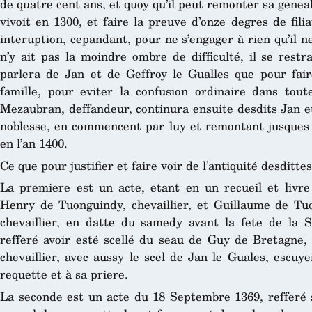
de quatre cent ans, et quoy qu’il peut remonter sa geneal
vivoit en 1300, et faire la preuve d’onze degres de fili
interuption, cepandant, pour ne s’engager à rien qu’il n
n’y ait pas la moindre ombre de difficulté, il se rest
parlera de Jan et de Geffroy le Gualles que pour faire
famille, pour eviter la confusion ordinaire dans toute
Mezaubran, deffandeur, continura ensuite desdits Jan et
noblesse, en commencent par luy et remontant jusques à 
en l’an 1400.
Ce que pour justifier et faire voir de l’antiquité desditte
La premiere est un acte, etant en un recueil et livr
Henry de Tuonguindy, chevaillier, et Guillaume de Tuon
chevaillier, en datte du samedy avant la fete de la S
refferé avoir esté scellé du seau de Guy de Bretagne, 
chevaillier, avec aussy le scel de Jan le Guales, escuyer
requette et à sa priere.
La seconde est un acte du 18 Septembre 1369, refferé s