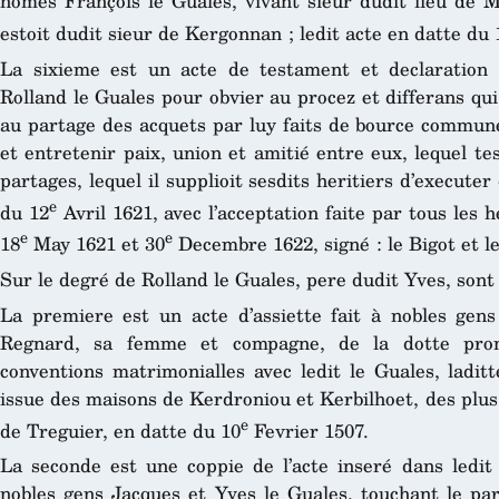
homes François le Guales, vivant sieur dudit lieu de M
estoit dudit sieur de Kergonnan ; ledit acte en datte du 
La sixieme est un acte de testament et declaration d
Rolland le Guales pour obvier au procez et differans qui
au partage des acquets par luy faits de bource commune,
et entretenir paix, union et amitié entre eux, lequel t
partages, lequel il supplioit sesdits heritiers d’executer 
e
du 12
Avril 1621, avec l’acceptation faite par tous les h
e
e
18
May 1621 et 30
Decembre 1622, signé : le Bigot et l
Sur le degré de Rolland le Guales, pere dudit Yves, sont 
La premiere est un acte d’assiette fait à nobles gen
Regnard, sa femme et compagne, de la dotte prom
conventions matrimonialles avec ledit le Guales, ladit
issue des maisons de Kerdroniou et Kerbilhoet, des plus
e
de Treguier, en datte du 10
Fevrier 1507.
La seconde est une coppie de l’acte inseré dans ledit 
nobles gens Jacques et Yves le Guales, touchant le par