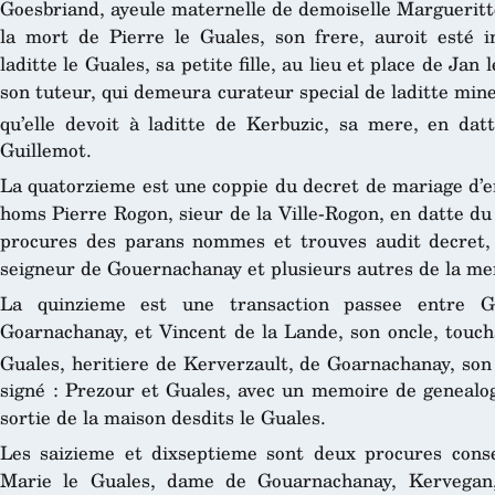
Goesbriand, ayeule maternelle de demoiselle Margueritt
la mort de Pierre le Guales, son frere, auroit esté i
laditte le Guales, sa petite fille, au lieu et place de Ja
son tuteur, qui demeura curateur special de laditte mine
qu’elle devoit à laditte de Kerbuzic, sa mere, en dat
Guillemot.
La quatorzieme est une coppie du decret de mariage d’e
homs Pierre Rogon, sieur de la Ville-Rogon, en datte du
procures des parans nommes et trouves audit decret,
seigneur de Gouernachanay et plusieurs autres de la mem
La quinzieme est une transaction passee entre G
Goarnachanay, et Vincent de la Lande, son oncle, touch
Guales, heritiere de Kerverzault, de Goarnachanay, son 
signé : Prezour et Guales, avec un memoire de genealo
sortie de la maison desdits le Guales.
Les saizieme et dixseptieme sont deux procures conse
Marie le Guales, dame de Gouarnachanay, Kervegan,