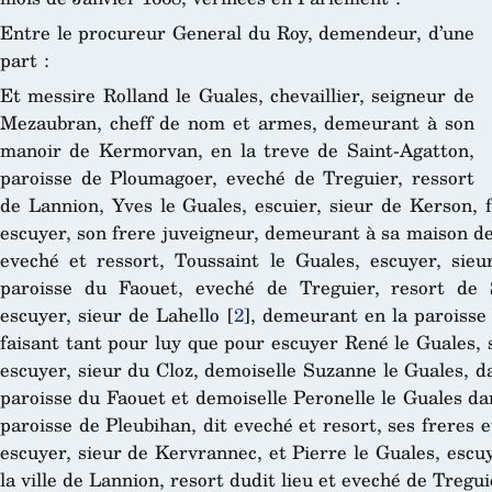
Entre le procureur General du Roy, demendeur, d’une
part :
Et messire Rolland le Guales, chevaillier, seigneur de
Mezaubran, cheff de nom et armes, demeurant à son
manoir de Kermorvan, en la treve de Saint-Agatton,
paroisse de Ploumagoer, eveché de Treguier, ressort
de Lannion, Yves le Guales, escuier, sieur de Kerson, f
escuyer, son frere juveigneur, demeurant à sa maison de
eveché et ressort, Toussaint le Guales, escuyer, sie
paroisse du Faouet, eveché de Treguier, resort de 
escuyer, sieur de Lahello
[
2
]
, demeurant en la paroisse
faisant tant pour luy que pour escuyer René le Guales, 
escuyer, sieur du Cloz, demoiselle Suzanne le Guales, 
paroisse du Faouet et demoiselle Peronelle le Guales d
paroisse de Pleubihan, dit eveché et resort, ses freres e
escuyer, sieur de Kervrannec, et Pierre le Guales, escu
la ville de Lannion, resort dudit lieu et eveché de Tregui