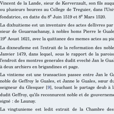
Vincent de la Lande, sieur de Kerverzault, son fils auqu
ou plusieurs bources au College de Treguier, dans l’Univ
e
e
fondatrice, en datte du 8
Juin 1519 et 8
Mars 1520.
La dixhuitieme est un inventaire des actes dellivres pa
sieur de Gouarnachanay, à nobles homs Pierre le Guale
e
19
Aoust 1621, avec la quittance des memes actes au pi
La dixneufieme est l’extrait de la reformation des nobles
Janvier 1479, dans lequel, sous le rapport de la paroi
l’endroit des montres generales dudit eveché Jan le Gual
à deux archiers en brigandines et page.
La vintieme est une transaction passee entre Jan le Gale
noble de Geffroy le Guales, et Janne le Guales, sœur d
seigneur du Glesquer
[
9
]
, touchant le partage deub à l
dudit Geffroy, qu’ils reconnurent noble et de gouverneme
signé : de Launay.
La vingtunieme est ledit extrait de la Chambre des