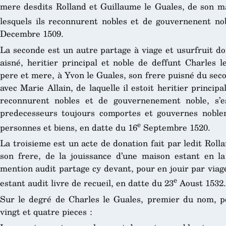
mere desdits Rolland et Guillaume le Guales, de son ma
lesquels ils reconnurent nobles et de gouvernenent no
Decembre 1509.
La seconde est un autre partage à viage et usurfruit don
aisné, heritier principal et noble de deffunt Charles 
pere et mere, à Yvon le Guales, son frere puisné du sec
avec Marie Allain, de laquelle il estoit heritier principa
reconnurent nobles et de gouvernenement noble, s’e
predecesseurs toujours comportes et gouvernes nobl
e
personnes et biens, en datte du 16
Septembre 1520.
La troisieme est un acte de donation fait par ledit Roll
son frere, de la jouissance d’une maison estant en la 
mention audit partage cy devant, pour en jouir par viage
e
estant audit livre de recueil, en datte du 23
Aoust 1532.
Sur le degré de Charles le Guales, premier du nom, p
vingt et quatre pieces :