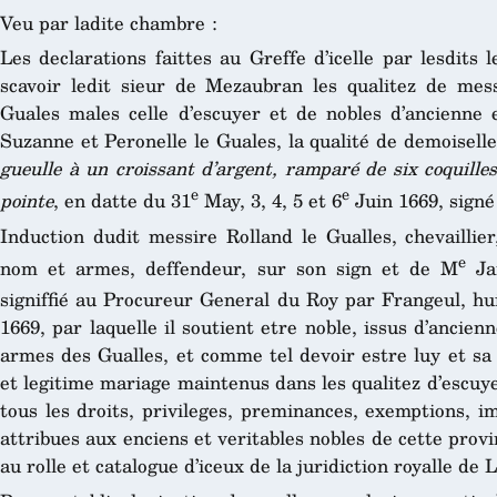
Veu par ladite chambre :
Les declarations faittes au Greffe d’icelle par lesdits 
scavoir ledit sieur de Mezaubran les qualitez de messi
Guales males celle d’escuyer et de nobles d’ancienne e
Suzanne et Peronelle le Guales, la qualité de demoiselle
gueulle à un croissant d’argent, ramparé de six coquilles
e
e
pointe
, en datte du 31
May, 3, 4, 5 et 6
Juin 1669, signé 
Induction dudit messire Rolland le Gualles, chevaillie
e
nom et armes, deffendeur, sur son sign et de M
Jan
signiffié au Procureur General du Roy par Frangeul, hui
1669, par laquelle il soutient etre noble, issus d’ancien
armes des Gualles, et comme tel devoir estre luy et sa 
et legitime mariage maintenus dans les qualitez d’escuyer
tous les droits, privileges, preminances, exemptions, 
attribues aux enciens et veritables nobles de cette provin
au rolle et catalogue d’iceux de la juridiction royalle de 