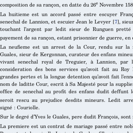
e
composition de sa rançon, en datte du 26
Novembre 158
La huitieme est un accord passé entre escuyer Franç
senechal de Lannion, et escuier Jean le Levyer
[
7
]
, sieu
touchant l’argent par ledit sieur de Runguen prett
payement de sa rançon, estant prisonnier de guerre, en 
La neufieme est un arrest de la Cour, rendu sur la 
Guales, sieur de Kergonnan, curateur des enfans mineur
vivant senechal royal de Treguier, à Lannion, par 
consideration des bons services qu’avoit fait au Roy 
grandes pertes et la longue detention qu’avoit fait l’enn
nom de laditte Cour, escrit à Sa Majesté pour la supplier
office de senechal au profit des enfans dudit deffunt 
seroit rescu au prejudice desdits mineurs. Ledit arr
signé : Couriolle.
Sur le degré d’Yves le Guales, pere dudit François, sont 
La premiere est un contrat de mariage passé entre nobl