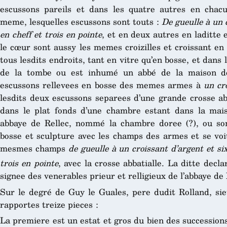
escussons pareils et dans les quatre autres en chacu
meme, lesquelles escussons sont touts :
De gueulle à un c
en cheff et trois en pointe
, et en deux autres en laditte e
le cœur sont aussy les memes croizilles et croissant en r
tous lesdits endroits, tant en vitre qu’en bosse, et dans 
de la tombe ou est inhumé un abbé de la maison d
escussons rellevees en bosse des memes armes à
un cr
lesdits deux escussons separees d’une grande crosse abb
dans le plat fonds d’une chambre estant dans la mais
abbaye de Rellec, nommé la chambre doree (?), ou so
bosse et sculpture avec les champs des armes et se v
mesmes champs
de gueulle à un croissant d’argent et six
trois en pointe
, avec la crosse abbatialle. La ditte decl
signee des venerables prieur et relligieux de l’abbaye d
Sur le degré de Guy le Guales, pere dudit Rolland, si
rapportes treize pieces :
La premiere est un estat et gros du bien des succession