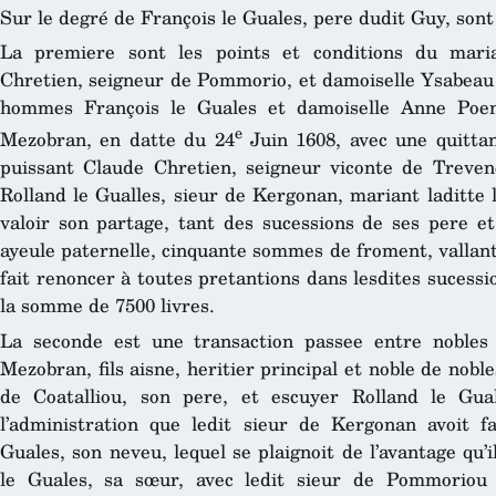
Sur le degré de François le Guales, pere dudit Guy, sont
La premiere sont les points et conditions du mar
Chretien, seigneur de Pommorio, et damoiselle Ysabeau l
hommes François le Guales et damoiselle Anne Poen
e
Mezobran, en datte du 24
Juin 1608, avec une quittan
puissant Claude Chretien, seigneur viconte de Treven
Rolland le Gualles, sieur de Kergonan, mariant laditte le
valoir son partage, tant des sucessions de ses pere et
ayeule paternelle, cinquante sommes de froment, vallant
fait renoncer à toutes pretantions dans lesdites sucessi
la somme de 7500 livres.
La seconde est une transaction passee entre noble
Mezobran, fils aisne, heritier principal et noble de nob
de Coatalliou, son pere, et escuyer Rolland le Gua
l’administration que ledit sieur de Kergonan avoit 
Guales, son neveu, lequel se plaignoit de l’avantage qu’il
le Guales, sa sœur, avec ledit sieur de Pommoriou 