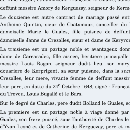
deffunt messire Amory de Kerguezay, seigneur de Kermo
Le douzieme est autre contract de mariage passé en
Anthoine Quintin, sieur de Coatamour, conseiller du 
damoiselle Marie le Guales, fille puisnee de deff
damoiselle Janne de Crezolles, sieur et dame de Keryvon
La traisieme est un partage noble et avantageux donn
dame de Carcaradec, fille aisnee, heritiere principall
messire Louis Rogon, seigneur dudit lieu, son mar
douariere de Kerprigent, sa sœur puisnee, dans la su
Crezolles, leur mere, vivante femme de deffunt messir
e
leur pere, en datte du 24
Octobre 1648, signé : Françoi
du Trevou, Louis Bugallé et le Bars.
Sur le degré de Charles, pere dudit Rolland le Guales, so
La premiere est un partage noble à viage donné par
Guales, son frere puisné, sous l’authorité de Charles le
d’Yvon Lesné et de Catherine de Kerguezay, pere et m