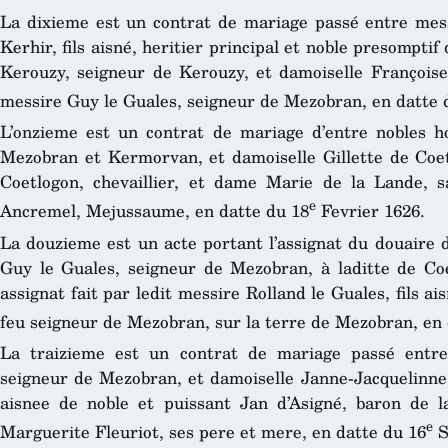
La dixieme est un contrat de mariage passé entre mes
Kerhir, fils aisné, heritier principal et noble presompti
Kerouzy, seigneur de Kerouzy, et damoiselle Françoise l
messire Guy le Guales, seigneur de Mezobran, en datte 
L’onzieme est un contrat de mariage d’entre nobles 
Mezobran et Kermorvan, et damoiselle Gillette de Coetl
Coetlogon, chevaillier, et dame Marie de la Lande,
e
Ancremel, Mejussaume, en datte du 18
Fevrier 1626.
La douzieme est un acte portant l’assignat du douaire 
Guy le Guales, seigneur de Mezobran, à laditte de Co
assignat fait par ledit messire Rolland le Guales, fils ai
feu seigneur de Mezobran, sur la terre de Mezobran, en 
La traizieme est un contrat de mariage passé entre
seigneur de Mezobran, et damoiselle Janne-Jacquelinne 
aisnee de noble et puissant Jan d’Asigné, baron de 
e
Marguerite Fleuriot, ses pere et mere, en datte du 16
S