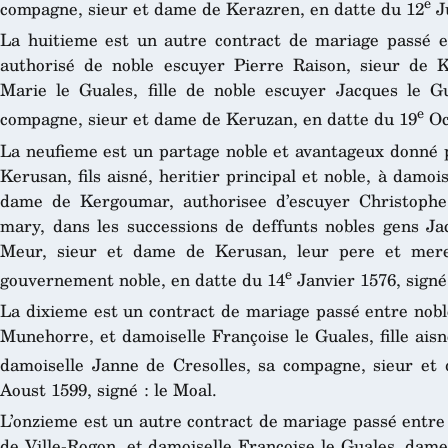
e
compagne, sieur et dame de Kerazren, en datte du 12
Ju
La huitieme est un autre contract de mariage passé e
authorisé de noble escuyer Pierre Raison, sieur de K
Marie le Guales, fille de noble escuyer Jacques le 
e
compagne, sieur et dame de Keruzan, en datte du 19
Oc
La neufieme est un partage noble et avantageux donné p
Kerusan, fils aisné, heritier principal et noble, à damoi
dame de Kergoumar, authorisee d’escuyer Christophe 
mary, dans les successions de deffunts nobles gens J
Meur, sieur et dame de Kerusan, leur pere et mere,
e
gouvernement noble, en datte du 14
Janvier 1576, signé 
La dixieme est un contract de mariage passé entre nob
Munehorre, et damoiselle Françoise le Guales, fille ais
damoiselle Janne de Cresolles, sa compagne, sieur et
Aoust 1599, signé : le Moal.
L’onzieme est un autre contract de mariage passé entre
de Ville-Rogon, et damoiselle Françoise le Guales, dam