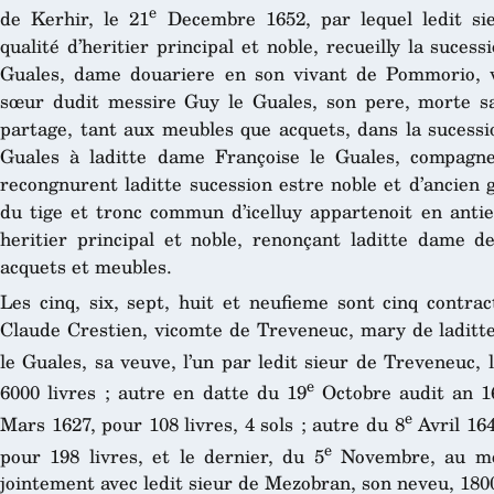
e
de Kerhir, le 21
Decembre 1652, par lequel ledit si
qualité d’heritier principal et noble, recueilly la suces
Guales, dame douariere en son vivant de Pommorio, v
sœur dudit messire Guy le Guales, son pere, morte sa
partage, tant aux meubles que acquets, dans la sucessio
Guales à laditte dame Françoise le Guales, compagne
recongnurent laditte sucession estre noble et d’ancien 
du tige et tronc commun d’icelluy appartenoit en ant
heritier principal et noble, renonçant laditte dame 
acquets et meubles.
Les cinq, six, sept, huit et neufieme sont cinq contrac
Claude Crestien, vicomte de Treveneuc, mary de laditte
le Guales, sa veuve, l’un par ledit sieur de Treveneuc, 
e
6000 livres ; autre en datte du 19
Octobre audit an 16
e
Mars 1627, pour 108 livres, 4 sols ; autre du 8
Avril 164
e
pour 198 livres, et le dernier, du 5
Novembre, au mem
jointement avec ledit sieur de Mezobran, son neveu, 1800