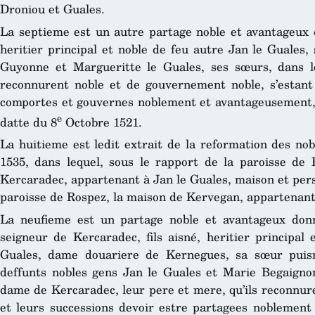
Droniou et Guales.
La septieme est un autre partage noble et avantageux d
heritier principal et noble de feu autre Jan le Guales,
Guyonne et Margueritte le Guales, ses sœurs, dans le
reconnurent noble et de gouvernement noble, s’estant
comportes et gouvernes noblement et avantageusement, 
e
datte du 8
Octobre 1521.
La huitieme est ledit extrait de la reformation des nob
1535, dans lequel, sous le rapport de la paroisse de
Kercaradec, appartenant à Jan le Guales, maison et pers
paroisse de Rospez, la maison de Kervegan, appartenant
La neufieme est un partage noble et avantageux don
seigneur de Kercaradec, fils aisné, heritier principal 
Guales, dame douariere de Kernegues, sa sœur puisn
deffunts nobles gens Jan le Guales et Marie Begaigno
dame de Kercaradec, leur pere et mere, qu’ils reconnur
et leurs successions devoir estre partagees noblemen