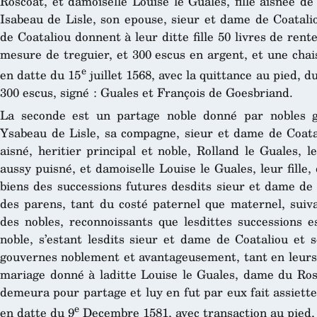
Roscoat, et damoiselle Louise le Guales, fille aisnee d
Isabeau de Lisle, son epouse, sieur et dame de Coatalio
de Coataliou donnent à leur ditte fille 50 livres de re
mesure de treguier, et 300 escus en argent, et une chai
e
en datte du 15
juillet 1568, avec la quittance au pied, 
300 escus, signé : Guales et François de Goesbriand.
La seconde est un partage noble donné par nobles g
Ysabeau de Lisle, sa compagne, sieur et dame de Coatali
aisné, heritier principal et noble, Rolland le Guales, 
aussy puisné, et damoiselle Louise le Guales, leur fille
biens des successions futures desdits sieur et dame de C
des parens, tant du costé paternel que maternel, sui
des nobles, reconnoissants que lesdittes successions 
noble, s’estant lesdits sieur et dame de Coataliou et 
gouvernes noblement et avantageusement, tant en leurs 
mariage donné à laditte Louise le Guales, dame du Rosc
demeura pour partage et luy en fut par eux fait assiette
e
en datte du 9
Decembre 1581, avec transaction au pied, 