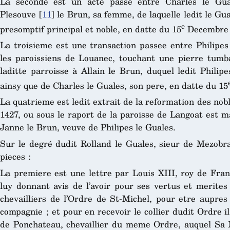
La seconde est un acte passé entre Charles le Gua
Plesouve
[
11
]
le Brun, sa femme, de laquelle ledit le Gual
e
presomptif principal et noble, en datte du 15
Decembre 
La troisieme est une transaction passee entre Philipes
les paroissiens de Louanec, touchant une pierre tumba
laditte parroisse à Allain le Brun, duquel ledit Philipes
ainsy que de Charles le Guales, son pere, en datte du 15
La quatrieme est ledit extrait de la reformation des nobl
1427, ou sous le raport de la paroisse de Langoat est 
Janne le Brun, veuve de Philipes le Guales.
Sur le degré dudit Rolland le Guales, sieur de Mezobra
pieces :
La premiere est une lettre par Louis XIII, roy de Fra
luy donnant avis de l’avoir pour ses vertus et merites
chevailliers de l’Ordre de St-Michel, pour etre aupres
compagnie ; et pour en recevoir le collier dudit Ordre il
de Ponchateau, chevaillier du meme Ordre, auquel Sa 