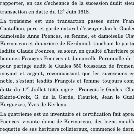
rapporter, en cas d’echeance de la sucession dudit sieu
e
transaction en datte du 12
Juin 1618.
La troisieme est une transaction passee entre Fran
Coatalliou, pere et garde naturel d’escuyer Jan le Guales
damoiselle Anne Poences, sa femme, et damoiselle Cla
Kermorvan et douariere de Kerdaniel, touchant le parta
laditte Claude Poences, sa sœur, en qualité d’heritiere p
hommes François Poences et damoiselle Peronnelle de L
pour partage audit le Guales 550 boisseaux de fromen
moyant et argent, reconnoissant que les sucessions e
noble, s’estant lesdits François et femme toujours co
e
datte du 17
Juillet 1595, signé : François le Guales, Cl
Sainte-Croix, G. de la Garde, Fleuriot, Jean le Gual
Kerguezec, Yves de Kerleau.
La quatrieme est un inventaire et certification fait ap
Poences, vivante dame de Kermorvan, des biens meuble
requette de ses heritiers collateraux, commencé le dern