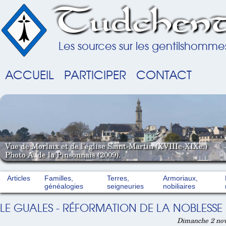
Tudchent
Les sources sur les gentilshomme
ACCUEIL
PARTICIPER
CONTACT
Vue de Morlaix et de l'église Saint-Martin (XVIIIe-XIXe.)
Photo A. de la Pinsonnais (2009).
Articles
Familles,
Terres,
Armoriaux,
généalogies
seigneuries
nobiliaires
LE GUALES - RÉFORMATION DE LA NOBLESSE 
Dimanche 2 nov