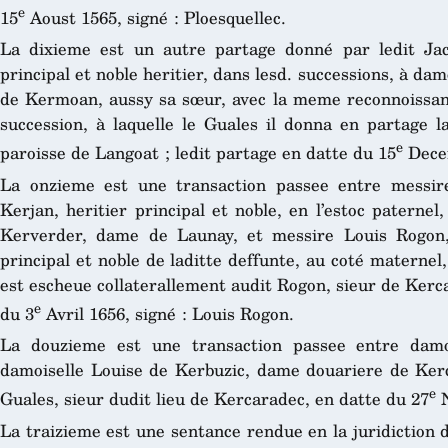
e
15
Aoust 1565, signé : Ploesquellec.
La dixieme est un autre partage donné par ledit Jac
principal et noble heritier, dans lesd. successions, à da
de Kermoan, aussy sa sœur, avec la meme reconnoissan
succession, à laquelle le Guales il donna en partage l
e
paroisse de Langoat ; ledit partage en datte du 15
Dece
La onzieme est une transaction passee entre messir
Kerjan, heritier principal et noble, en l’estoc paterne
Kerverder, dame de Launay, et messire Louis Rogon,
principal et noble de laditte deffunte, au coté maternel
est escheue collaterallement audit Rogon, sieur de Kerca
e
du 3
Avril 1656, signé : Louis Rogon.
La douzieme est une transaction passee entre damo
damoiselle Louise de Kerbuzic, dame douariere de Kerca
e
Guales, sieur dudit lieu de Kercaradec, en datte du 27
N
La traizieme est une sentance rendue en la juridiction 