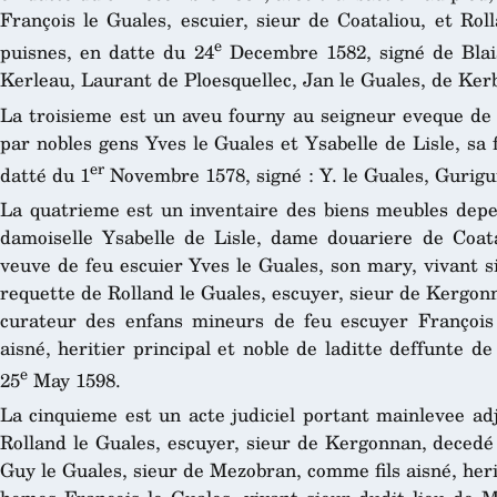
François le Guales, escuier, sieur de Coataliou, et Rol
e
puisnes, en datte du 24
Decembre 1582, signé de Blais
Kerleau, Laurant de Ploesquellec, Jan le Guales, de Kerb
La troisieme est un aveu fourny au seigneur eveque de 
par nobles gens Yves le Guales et Ysabelle de Lisle, sa
er
datté du 1
Novembre 1578, signé : Y. le Guales, Gurigun 
La quatrieme est un inventaire des biens meubles depe
damoiselle Ysabelle de Lisle, dame douariere de Coat
veuve de feu escuier Yves le Guales, son mary, vivant si
requette de Rolland le Guales, escuyer, sieur de Kergonna
curateur des enfans mineurs de feu escuyer François l
aisné, heritier principal et noble de laditte deffunte de
e
25
May 1598.
La cinquieme est un acte judiciel portant mainlevee ad
Rolland le Guales, escuyer, sieur de Kergonnan, decedé
Guy le Guales, sieur de Mezobran, comme fils aisné, herit