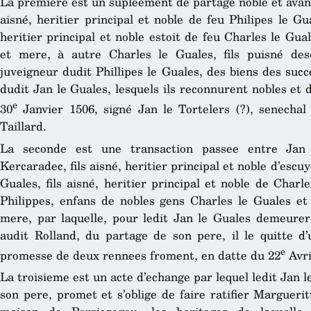
La premiere est un supleement de partage noble et avant
aisné, heritier principal et noble de feu Philipes le Gua
heritier principal et noble estoit de feu Charles le Gua
et mere, à autre Charles le Guales, fils puisné desd
juveigneur dudit Phillipes le Guales, des biens des suc
dudit Jan le Guales, lesquels ils reconnurent nobles et
e
30
Janvier 1506, signé Jan le Tortelers (?), senechal
Taillard.
La seconde est une transaction passee entre Jan 
Kercaradec, fils aisné, heritier principal et noble d’escu
Guales, fils aisné, heritier principal et noble de Charl
Philippes, enfans de nobles gens Charles le Guales et 
mere, par laquelle, pour ledit Jan le Guales demeurer 
audit Rolland, du partage de son pere, il le quitte d
e
promesse de deux rennees froment, en datte du 22
Avri
La troisieme est un acte d’echange par lequel ledit Jan l
son pere, promet et s’oblige de faire ratifier Margueri