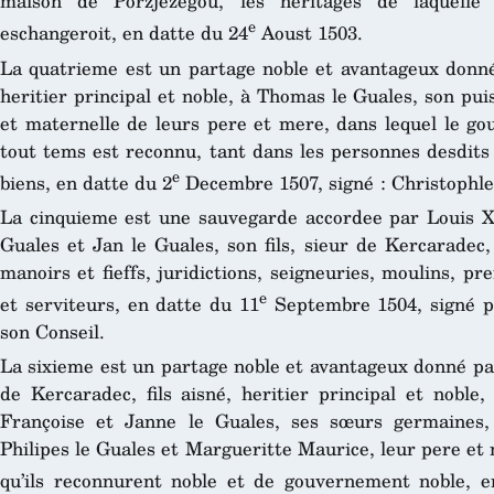
maison de Porzjezegou, les heritages de laquelle
e
eschangeroit, en datte du 24
Aoust 1503.
La quatrieme est un partage noble et avantageux donné p
heritier principal et noble, à Thomas le Guales, son pui
et maternelle de leurs pere et mere, dans lequel le g
tout tems est reconnu, tant dans les personnes desdits 
e
biens, en datte du 2
Decembre 1507, signé : Christophle
La cinquieme est une sauvegarde accordee par Louis XII
Guales et Jan le Guales, son fils, sieur de Kercaradec,
manoirs et fieffs, juridictions, seigneuries, moulins, p
e
et serviteurs, en datte du 11
Septembre 1504, signé pa
son Conseil.
La sixieme est un partage noble et avantageux donné par
de Kercaradec, fils aisné, heritier principal et noble
Françoise et Janne le Guales, ses sœurs germaines,
Philipes le Guales et Margueritte Maurice, leur pere et
qu’ils reconnurent noble et de gouvernement noble, e