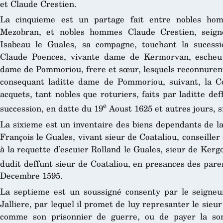
et Claude Crestien.
La cinquieme est un partage fait entre nobles ho
Mezobran, et nobles hommes Claude Crestien, seign
Isabeau le Guales, sa compagne, touchant la sucessi
Claude Poences, vivante dame de Kermorvan, escheu
dame de Pommoriou, frere et sœur, lesquels reconnurent 
consequant laditte dame de Pommoriou, suivant, la Co
acquets, tant nobles que roturiers, faits par laditte def
e
succession, en datte du 19
Aoust 1625 et autres jours, s
La sixieme est un inventaire des biens dependants de l
François le Guales, vivant sieur de Coataliou, conseiller
à la requette d’escuier Rolland le Guales, sieur de Ker
dudit deffunt sieur de Coataliou, en presances des pare
Decembre 1595.
La septieme est un soussigné consenty par le seigneu
Jalliere, par lequel il promet de luy represanter le sie
comme son prisonnier de guerre, ou de payer la so