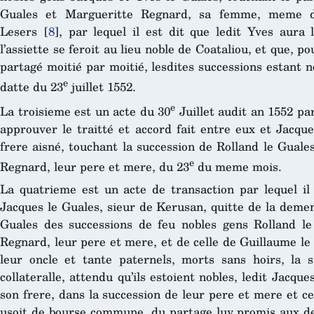
Guales et Margueritte Regnard, sa femme, meme d
Lesers
[
8
]
, par lequel il est dit que ledit Yves aura 
l’assiette se feroit au lieu noble de Coataliou, et que, po
partagé moitié par moitié, lesdites successions estant 
e
datte du 23
juillet 1552.
e
La troisieme est un acte du 30
Juillet audit an 1552 par
approuver le traitté et accord fait entre eux et Jacqu
frere aisné, touchant la succession de Rolland le Guale
e
Regnard, leur pere et mere, du 23
du meme mois.
La quatrieme est un acte de transaction par lequel il
Jacques le Guales, sieur de Kerusan, quitte de la demen
Guales des successions de feu nobles gens Rolland le
Regnard, leur pere et mere, et de celle de Guillaume le
leur oncle et tante paternels, morts sans hoirs, la 
collateralle, attendu qu’ils estoient nobles, ledit Jacque
son frere, dans la succession de leur pere et mere et cel
usoit de bourse commune, du partage luy promis aux deu