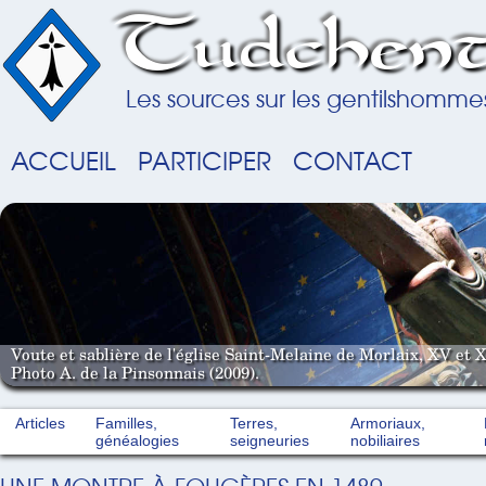
Tudchent
Les sources sur les gentilshomme
ACCUEIL
PARTICIPER
CONTACT
Voute et sablière de l'église Saint-Melaine de Morlaix, XV et X
Photo A. de la Pinsonnais (2009).
Articles
Familles,
Terres,
Armoriaux,
généalogies
seigneuries
nobiliaires