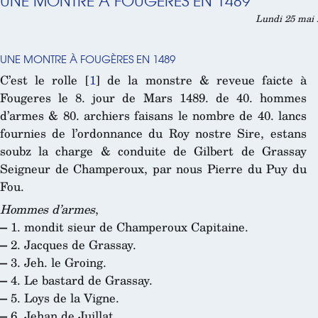
UNE MONTRE À FOUGÈRES EN 1489
Lundi 25 mai 2
UNE MONTRE À FOUGÈRES EN 1489
C’est le rolle
[
1
]
de la monstre & reveue faicte à
Fougeres le 8. jour de Mars 1489. de 40. hommes
d’armes & 80. archiers faisans le nombre de 40. lancs
fournies de l’ordonnance du Roy nostre Sire, estans
soubz la charge & conduite de Gilbert de Grassay
Seigneur de Champeroux, par nous Pierre du Puy du
Fou.
Hommes d’armes
,
–
1. mondit sieur de Champeroux Capitaine.
–
2. Jacques de Grassay.
–
3. Jeh. le Groing.
–
4. Le bastard de Grassay.
–
5. Loys de la Vigne.
–
6. Jehan de Juillat.