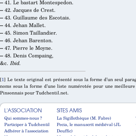
–
41. Le bastart Montespedon.
–
42. Jacques de Crest.
–
43. Guillaume des Escotais.
–
44. Jehan Mallet.
–
45. Simon Taillandier.
–
46. Jehan Barenton.
–
47. Pierre le Moyne.
–
48. Denis Compaing,
&c.
Ibid
.
[
1
]
Le texte original est présenté sous la forme d’un seul para
noms sous la forme d’une liste numérotée pour une meilleure l
Pinsonnais pour Tudchentil.net.
L'ASSOCIATION
SITES AMIS
Qui sommes-nous ?
La Sigillothèque (M. Fabre)
Participer à Tudchentil
Pecia, le manuscrit médiéval (JL
Adhérer à l'association
Deuffic)