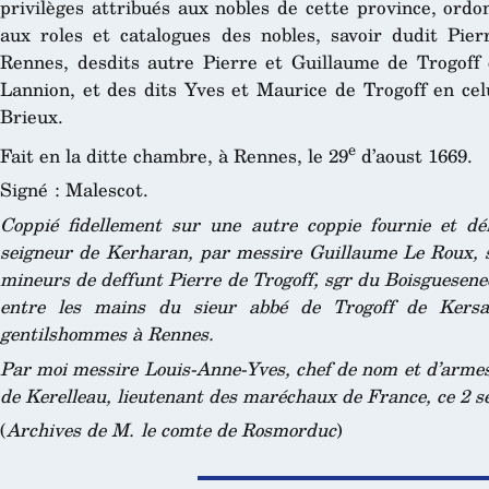
privilèges attribués aux nobles de cette province, ord
aux roles et catalogues des nobles, savoir dudit Pie
Rennes, desdits autre Pierre et Guillaume de Trogoff e
Lannion, et des dits Yves et Maurice de Trogoff en celu
Brieux.
e
Fait en la ditte chambre, à Rennes, le 29
d’aoust 1669.
Signé : Malescot.
Coppié fidellement sur une autre coppie fournie et dél
seigneur de Kerharan, par messire Guillaume Le Roux, s
mineurs de deffunt Pierre de Trogoff, sgr du Boisguesenec
entre les mains du sieur abbé de Trogoff de Kersal
gentilshommes à Rennes.
Par moi messire Louis-Anne-Yves, chef de nom et d’armes, 
de Kerelleau, lieutenant des maréchaux de France, ce 2 
(
Archives de M. le comte de Rosmorduc
)