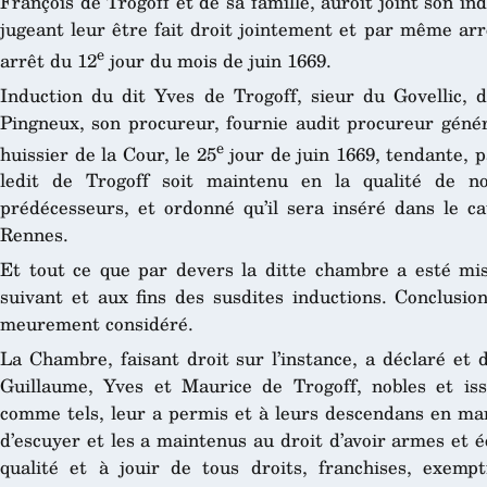
François de Trogoff et de sa famille, auroit joint son in
jugeant leur être fait droit jointement et par même arrêt
e
arrêt du 12
jour du mois de juin 1669.
Induction du dit Yves de Trogoff, sieur du Govellic, d
Pingneux, son procureur, fournie audit procureur géné
e
huissier de la Cour, le 25
jour de juin 1669, tendante, p
ledit de Trogoff soit maintenu en la qualité de n
prédécesseurs, et ordonné qu’il sera inséré dans le ca
Rennes.
Et tout ce que par devers la ditte chambre a esté mis 
suivant et aux fins des susdites inductions. Conclusio
meurement considéré.
La Chambre, faisant droit sur l’instance, a déclaré et d
Guillaume, Yves et Maurice de Trogoff, nobles et iss
comme tels, leur a permis et à leurs descendans en mar
d’escuyer et les a maintenus au droit d’avoir armes et 
qualité et à jouir de tous droits, franchises, exemp