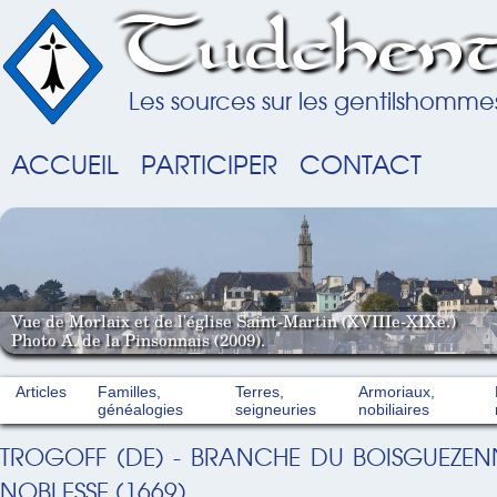
Tudchent
Les sources sur les gentilshomme
ACCUEIL
PARTICIPER
CONTACT
Vue de Morlaix et de l'église Saint-Martin (XVIIIe-XIXe.)
Photo A. de la Pinsonnais (2009).
Articles
Familles,
Terres,
Armoriaux,
généalogies
seigneuries
nobiliaires
TROGOFF (DE) - BRANCHE DU BOISGUEZEN
NOBLESSE (1669)