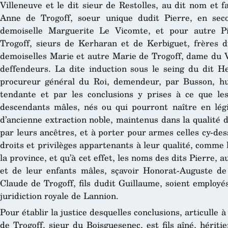
Villeneuve et le dit sieur de Restolles, au dit nom et 
Anne de Trogoff, soeur unique dudit Pierre, en sec
demoiselle Marguerite Le Vicomte, et pour autre P
Trogoff, sieurs de Kerharan et de Kerbiguet, frères d
demoiselles Marie et autre Marie de Trogoff, dame du V
deffendeurs. La dite induction sous le seing du dit He
procureur général du Roi, demendeur, par Busson, hui
tendante et par les conclusions y prises à ce que les
descendants mâles, nés ou qui pourront naître en lég
d’ancienne extraction noble, maintenus dans la qualité 
par leurs ancêtres, et à porter pour armes celles cy-de
droits et privilèges appartenants à leur qualité, comme 
la province, et qu’à cet effet, les noms des dits Pierre, 
et de leur enfants mâles, sçavoir Honorat-Auguste de T
Claude de Trogoff, fils dudit Guillaume, soient employé
juridiction royale de Lannion.
Pour établir la justice desquelles conclusions, articulle à
de Trogoff, sieur du Boisguesenec, est fils aîné, hériti