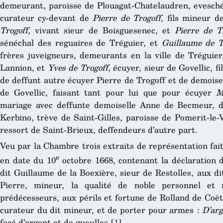
demeurant, paroisse de Plouagat-Chatelaudren, evesché
curateur cy-devant de
Pierre de Trogoff
, fils mineur 
Trogoff
, vivant sieur de Boisguesenec, et
Pierre de T
sénéchal des reguaires de Tréguier, et
Guillaume de T
frères juveigneurs, demeurants en la ville de Tréguier
Lannion, et
Yves de Trogoff
, écuyer, sieur de Govellic, fi
de deffunt autre écuyer Pierre de Trogoff et de demois
de Govellic, faisant tant pour lui que pour écuyer
M
mariage avec deffunte demoiselle Anne de Becmeur, 
Kerbino, trève de Saint-Gilles, paroisse de Pomerit-le-
ressort de Saint-Brieux, deffendeurs d’autre part.
Veu par la Chambre trois extraits de représentation faitt
e
en date du 10
octobre 1668, contenant la déclaration 
dit Guillaume de la Boexière, sieur de Restolles, aux dit
Pierre, mineur, la qualité de noble personnel et 
prédécesseurs, aux périls et fortune de Rolland de Coët
curateur du dit mineur, et de porter pour armes :
D’arg
facé d’argent et de gueulles
[
1
]
.