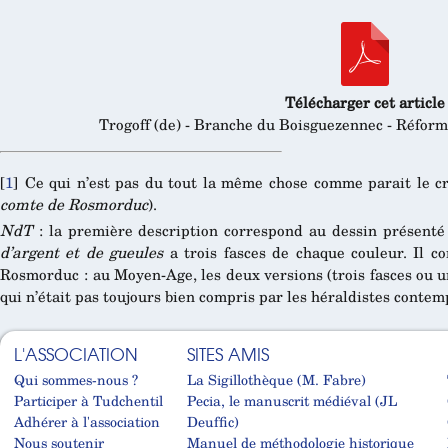
Télécharger cet article
Trogoff (de) - Branche du Boisguezennec - Réforma
[
1
]
Ce qui n’est pas du tout la même chose comme parait le c
comte de Rosmorduc
).
NdT
: la première description correspond au dessin présenté 
d’argent et de gueules
a trois fasces de chaque couleur. Il c
Rosmorduc : au Moyen-Age, les deux versions (trois fasces ou un
qui n’était pas toujours bien compris par les héraldistes cont
L'ASSOCIATION
SITES AMIS
Qui sommes-nous ?
La Sigillothèque (M. Fabre)
Participer à Tudchentil
Pecia, le manuscrit médiéval (JL
Adhérer à l'association
Deuffic)
Nous soutenir
Manuel de méthodologie historique