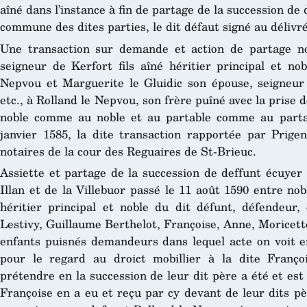
aîné dans l’instance à fin de partage de la succession de
commune des dites parties, le dit défaut signé au délivr
Une transaction sur demande et action de partage n
seigneur de Kerfort fils aîné héritier principal et no
Nepvou et Marguerite le Gluidic son épouse, seigneur
etc., à Rolland le Nepvou, son frère puîné avec la prise 
noble comme au noble et au partable comme au partab
janvier 1585, la dite transaction rapportée par Prige
notaires de la cour des Reguaires de St-Brieuc.
Assiette et partage de la succession de deffunt écuyer 
Illan et de la Villebuor passé le 11 août 1590 entre nob
héritier principal et noble du dit défunt, défendeur,
Lestivy, Guillaume Berthelot, Françoise, Anne, Moricett
enfants puisnés demandeurs dans lequel acte on voit en
pour le regard au droict mobillier à la dite Françoi
prétendre en la succession de leur dit père a été et est
Françoise en a eu et reçu par cy devant de leur dits pè