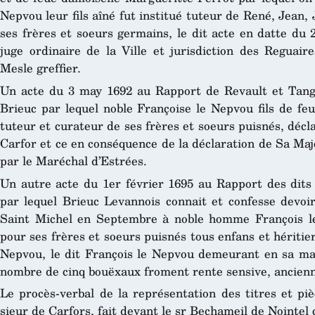
Nepvou leur fils aîné fut institué tuteur de René, Jean
ses frères et soeurs germains, le dit acte en datte du 2
juge ordinaire de la Ville et jurisdiction des Reguair
Mesle greffier.
Un acte du 3 may 1692 au Rapport de Revault et Tangu
Brieuc par lequel noble Françoise le Nepvou fils de fe
tuteur et curateur de ses frères et soeurs puisnés, décla
Carfor et ce en conséquence de la déclaration de Sa Maj
par le Maréchal d’Estrées.
Un autre acte du 1
er
février 1695 au Rapport des dits
par lequel Brieuc Levannois connait et confesse devoi
Saint Michel en Septembre à noble homme François le
pour ses frères et soeurs puisnés tous enfans et hériti
Nepvou, le dit François le Nepvou demeurant en sa mais
nombre de cinq bouëxaux froment rente sensive, ancienn
Le procès-verbal de la représentation des titres et pi
sieur de Carfors, fait devant le s
r
Bechameil de Nointel 