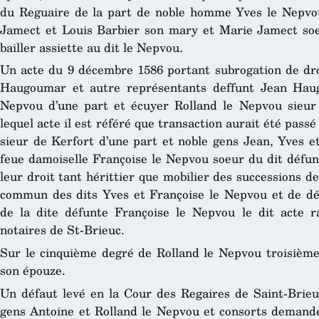
du Reguaire de la part de noble homme Yves le Nepvou
Jamect et Louis Barbier son mary et Marie Jamect soe
bailler assiette au dit le Nepvou.
Un acte du 9 décembre 1586 portant subrogation de dro
Haugoumar et autre représentants deffunt Jean Haug
Nepvou d’une part et écuyer Rolland le Nepvou sieur 
lequel acte il est référé que transaction aurait été pass
sieur de Kerfort d’une part et noble gens Jean, Yves 
feue damoiselle Françoise le Nepvou soeur du dit défun
leur droit tant hérittier que mobilier des successions 
commun des dits Yves et Françoise le Nepvou et de d
de la dite défunte Françoise le Nepvou le dit acte 
notaires de St-Brieuc.
Sur le cinquième degré de Rolland le Nepvou troisièm
son épouze.
Un défaut levé en la Cour des Regaires de Saint-Brieu
gens Antoine et Rolland le Nepvou et consorts demand