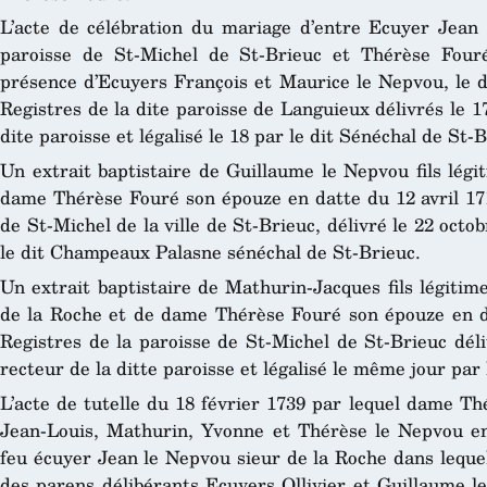
L’acte de célébration du mariage d’entre Ecuyer Jean
paroisse de St-Michel de St-Brieuc et Thérèse Four
présence d’Ecuyers François et Maurice le Nepvou, le di
Registres de la dite paroisse de Languieux délivrés le 
dite paroisse et légalisé le 18 par le dit Sénéchal de St-B
Un extrait baptistaire de Guillaume le Nepvou fils lég
dame Thérèse Fouré son épouze en datte du 12 avril 171
de St-Michel de la ville de St-Brieuc, délivré le 22 octo
le dit Champeaux Palasne sénéchal de St-Brieuc.
Un extrait baptistaire de Mathurin-Jacques fils légiti
de la Roche et de dame Thérèse Fouré son épouze en d
Registres de la paroisse de St-Michel de St-Brieuc déli
recteur de la ditte paroisse et légalisé le même jour pa
L’acte de tutelle du 18 février 1739 par lequel dame Th
Jean-Louis, Mathurin, Yvonne et Thérèse le Nepvou e
feu écuyer Jean le Nepvou sieur de la Roche dans leque
des parens délibérants Ecuyers Ollivier et Guillaume l