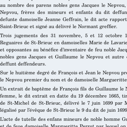
au nombre des parens nobles gens Jacques le Nepvou, 
Nepvou, frères des mineurs et enfants du dit deffu
defunte damoiselle Jeanne Geffrain, le dit acte rappor
Saint-Brieuc et signé au délivré le Normant greffier.
Trois jugements des 31 novembre, 5 et 12 octobre 1
Reguaires de St-Brieuc en damoiselles Marie de Lavari
et opposantes au bénéfice d’inventaire de feu noble Jac
nobles gens Jacques et Guillaume le Nepvou et autre en
deffunt deffendeurs.
Sur le huitième degré de François et Jean le Nepvou p
le Nepvou premier du nom et de damoiselle Margueritte
Un extrait de baptême de François fils de Guillaume le
femme, le dit extrait en datte du 19 décembre 1665, tir
de St-Michel de St-Brieuc, délivré le 7 juin 1699 par M
légalisé par l’évêque de St-Brieuc le 9 du dit de juin 1699
L’acte de tutelle des enfans mineurs de noble homme Gu
et de feue damoiselle Margueritte Perrot par lequel on