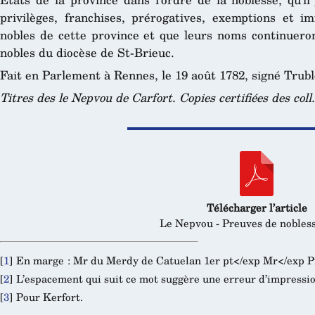
privilèges, franchises, prérogatives, exemptions et i
nobles de cette province et que leurs noms continueron
nobles du diocèse de St-Brieuc.
Fait en Parlement à Rennes, le 19 août 1782, signé Trubl
Titres des le Nepvou de Carfort. Copies certifiées des coll
Télécharger l’article
Le Nepvou - Preuves de nobless
[
1
]
En marge : M
r
du Merdy de Catuelan 1
er
p
t</exp M
r</exp P
[
2
]
L’espacement qui suit ce mot suggère une erreur d’impressio
[
3
]
Pour Kerfort.