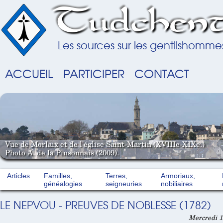
Tudchent
Les sources sur les gentilshomme
ACCUEIL
PARTICIPER
CONTACT
Vue de Morlaix et de l'église Saint-Martin (XVIIIe-XIXe.)
Photo A. de la Pinsonnais (2009).
Articles
Familles,
Terres,
Armoriaux,
généalogies
seigneuries
nobiliaires
LE NEPVOU - PREUVES DE NOBLESSE (1782)
Mercredi 1e