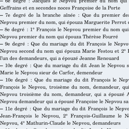
–
6e degré : Jacques le Nepvou premier du nom qui 
Geffrains et en secondes noces Françoise de la Porte
–
7e degré de la branche aînée : Que du premier des
Nepvou premier du nom, qui épouza Marguerite Perrot d
–
8e degré : 1° François le Nepvou premier du nom qui
Nepvou premier du nom qui épouza Thérèse Fourré
–
9e degré : Que du mariage du dit François le Nepvou
Nepvou second du nom qui épouza Marie Festou et 2° 
l’un des demandeurs, qui a épouzé Jeanne Renouard
–
10e degré : Que du mariage du dit Jean le Nepvou s
Marie le Nepvou sieur de Carfor, demendeur
–
10e degré : Que du mariage du dit François le Nep
François le Nepvou, troisème du nom, demandeur, qu
Nepvou troisième du nom, demandeur, qui a épouzé A
Nepvou demandeur qui a épousé Françoise le Nepvou sa 
–
11e degré : Que du mariage du dit François le Nepvo
Jean-François le Nepvou, 2° François-Guillaume le Ne
Nepvou, 4° Mathurin-Claude le Nepvou, demandeurs