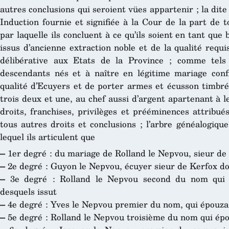
autres conclusions qui seroient vües appartenir ; la di
Induction fournie et signifiée à la Cour de la part de 
par laquelle ils concluent à ce qu’ils soient en tant que
issus d’ancienne extraction noble et de la qualité requ
délibérative aux Etats de la Province ; comme tels 
descendants nés et à naître en légitime mariage conf
qualité d’Ecuyers et de porter armes et écusson timbré 
trois deux et une, au chef aussi d’argent apartenant à le
droits, franchises, privilèges et prééminences attribué
tous autres droits et conclusions ; l’arbre généalogiq
lequel ils articulent que
–
1er degré : du mariage de Rolland le Nepvou, sieur de
–
2e degré : Guyon le Nepvou, écuyer sieur de Kerfox do
–
3e degré : Rolland le Nepvou second du nom qui 
desquels issut
–
4e degré : Yves le Nepvou premier du nom, qui épouza M
–
5e degré : Rolland le Nepvou troisième du nom qui épo