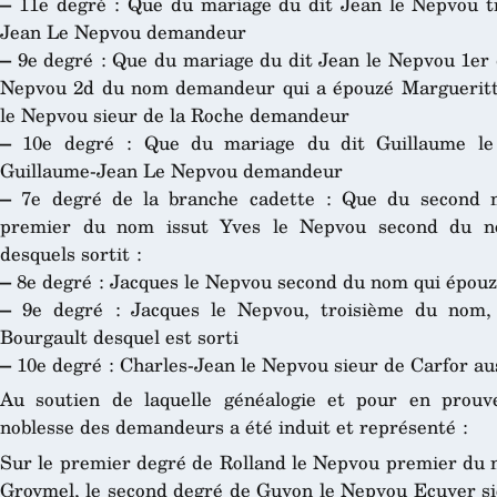
–
11e degré : Que du mariage du dit Jean le Nepvou tr
Jean Le Nepvou demandeur
–
9e degré : Que du mariage du dit Jean le Nepvou 1
er
Nepvou 2d du nom demandeur qui a épouzé Margueritte
le Nepvou sieur de la Roche demandeur
–
10e degré : Que du mariage du dit Guillaume le
Guillaume-Jean Le Nepvou demandeur
–
7e degré de la branche cadette : Que du second m
premier du nom issut Yves le Nepvou second du n
desquels sortit :
–
8e degré : Jacques le Nepvou second du nom qui épouza
–
9e degré : Jacques le Nepvou, troisième du nom,
Bourgault desquel est sorti
–
10e degré : Charles-Jean le Nepvou sieur de Carfor a
Au soutien de laquelle généalogie et pour en prouver
noblesse des demandeurs a été induit et représenté :
Sur le premier degré de Rolland le Nepvou premier du 
Groymel, le second degré de Guyon le Nepvou Ecuyer sie