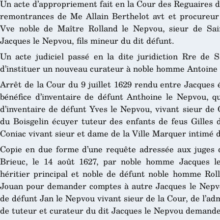
Un acte d’appropriement fait en la Cour des Reguaires de 
remontrances de M
e
Allain Berthelot av
t
et procureur 
V
ve
noble de Maître Rolland le Nepvou, sieur de Sain
Jacques le Nepvou, fils mineur du dit défunt.
Un acte judiciel passé en la dite juridiction R
re
de Sa
d’instituer un nouveau curateur à noble homme Antoine 
Arrêt de la Cour du 9 juillet 1629 rendu entre Jacques 
bénéfice d’inventaire de défunt Anthoine le Nepvou, qui
d’inventaire de défunt Yves le Nepvou, vivant sieur de 
du Boisgelin écuyer tuteur des enfants de feus Gilles 
Coniac vivant sieur et dame de la Ville Marquer intimé d
Copie en due forme d’une requête adressée aux juges 
Brieuc, le 14 août 1627, par noble homme Jacques le 
héritier principal et noble de défunt noble homme Roll
Jouan pour demander comptes à autre Jacques le Nepvou 
de défunt Jan le Nepvou vivant sieur de la Cour, de l’adm
de tuteur et curateur du dit Jacques le Nepvou demande