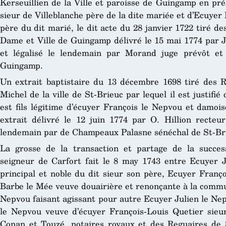
Kerseuillien de la Ville et paroisse de Guingamp en p
sieur de Villeblanche père de la dite mariée et d’Ecuyer
père du dit marié, le dit acte du 28 janvier 1722 tiré de
Dame et Ville de Guingamp délivré le 15 mai 1774 par J.
et légalisé le lendemain par Morand juge prévôt et 
Guingamp.
Un extrait baptistaire du 13 décembre 1698 tiré des Re
Michel de la ville de St-Brieuc par lequel il est justifi
est fils légitime d’écuyer François le Nepvou et damoi
extrait délivré le 12 juin 1774 par O. Hillion recteur
lendemain par de Champeaux Palasne sénéchal de St-Br
La grosse de la transaction et partage de la succe
seigneur de Carfort fait le 8 may 1743 entre Ecuyer Je
principal et noble du dit sieur son père, Ecuyer Fran
Barbe le Mée veuve douairière et renonçante à la commu
Nepvou faisant agissant pour autre Ecuyer Julien le Ne
le Nepvou veuve d’écuyer François-Louis Quetier sieur
Conan et Touzé, notaires royaux et des Reguaires de S