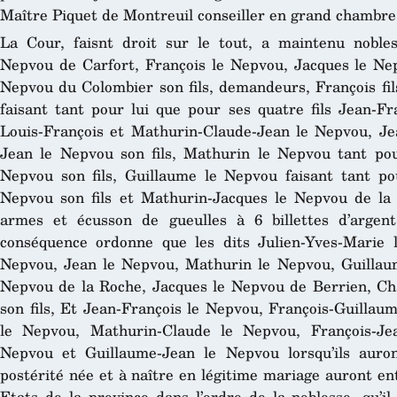
Maître Piquet de Montreuil conseiller en grand chambre 
La Cour, faisnt droit sur le tout, a maintenu nobles
Nepvou de Carfort, François le Nepvou, Jacques le Ne
Nepvou du Colombier son fils, demandeurs, François fil
faisant tant pour lui que pour ses quatre fils Jean-Fr
Louis-François et Mathurin-Claude-Jean le Nepvou, Je
Jean le Nepvou son fils, Mathurin le Nepvou tant pou
Nepvou son fils, Guillaume le Nepvou faisant tant po
Nepvou son fils et Mathurin-Jacques le Nepvou de la 
armes et écusson de gueulles à 6 billettes d’argen
conséquence ordonne que les dits Julien-Yves-Marie 
Nepvou, Jean le Nepvou, Mathurin le Nepvou, Guillau
Nepvou de la Roche, Jacques le Nepvou de Berrien, Ch
son fils, Et Jean-François le Nepvou, François-Guillau
le Nepvou, Mathurin-Claude le Nepvou, François-Je
Nepvou et Guillaume-Jean le Nepvou lorsqu’ils auron
postérité née et à naître en légitime mariage auront en
Etats de la province dans l’ordre de la noblesse, qu’il