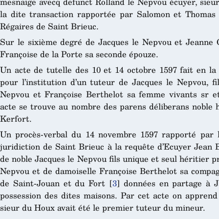
mesnaige avecq defunct Rolland le Nepvou écuyer, sieu
la dite transaction rapportée par Salomon et Thomas 
Régaires de Saint Brieuc.
Sur le sixième degré de Jacques le Nepvou et Jeanne 
Françoise de la Porte sa seconde épouze.
Un acte de tutelle des 10 et 14 octobre 1597 fait en l
pour l’institution d’un tuteur de Jacques le Nepvou, f
Nepvou et Françoise Berthelot sa femme vivants s
r
et
acte se trouve au nombre des parens déliberans noble
Kerfort.
Un procès-verbal du 14 novembre 1597 rapporté par l’
juridiction de Saint Brieuc à la requête d’Ecuyer Jean 
de noble Jacques le Nepvou fils unique et seul héritier p
Nepvou et de damoiselle Françoise Berthelot sa compagn
de Saint-Jouan et du Fort
[
3
]
données en partage à J
possession des dites maisons. Par cet acte on appren
sieur du Houx avait été le premier tuteur du mineur.