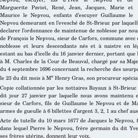
Marguerite Paviot, René, Jean, Jacques, Marie et
Maurice le Nepvou, enfants d’escuyer Guillaume le
Nepvou demeurant en l’evesché de St-Brieuc par laquelle 
declarer l’ordonnance de maintenue de noblesse par nous
de François le Nepvou, sieur de Carfors, commune avec e
noblesse et leurs descendants nés et à naistre en l
estant au bas d’icelle du 16 janvier dernier, portant qu
à M. Charles de la Cour de Beauval, chargé par sa Majes
du 4 septembre 1696 concernant la recherche des usurpat
e
le 23 du dit mois à M
Henry Gras, son procureur spécial
Copie collationnée par les nottaires Royaux à St-Brieuc
dit jour 27 janvier par laquelle nous avons maintenu 
sieur de Carfors, fils de Guillaume le Nepvou et de Ma
armes de gueulle à 6 billettes d’argent 3, 2, 1 au chef au
Acte de tutelle du 10 mars 1677 de Jacques le Nepvou, f
dans lequel Pierre le Nepvou, frère germain du dit Yve
ses frères utérins, donnent leur voix.