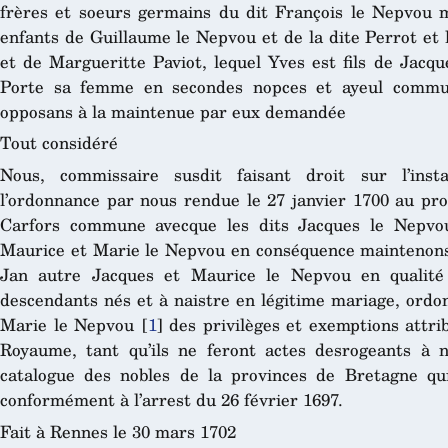
frères et soeurs germains du dit François le Nepvou 
enfants de Guillaume le Nepvou et de la dite Perrot et l
et de Margueritte Paviot, lequel Yves est fils de Jacq
Porte sa femme en secondes nopces et ayeul commun
opposans à la maintenue par eux demandée
Tout considéré
Nous, commissaire susdit faisant droit sur l’inst
l’ordonnance par nous rendue le 27 janvier 1700 au pro
Carfors commune avecque les dits Jacques le Nepvou,
Maurice et Marie le Nepvou en conséquence maintenons 
Jan autre Jacques et Maurice le Nepvou en qualité 
descendants nés et à naistre en légitime mariage, ordon
Marie le Nepvou
[
1
]
des privilèges et exemptions attr
Royaume, tant qu’ils ne feront actes desrogeants à n
catalogue des nobles de la provinces de Bretagne qu
conformément à l’arrest du 26 février 1697.
Fait à Rennes le 30 mars 1702