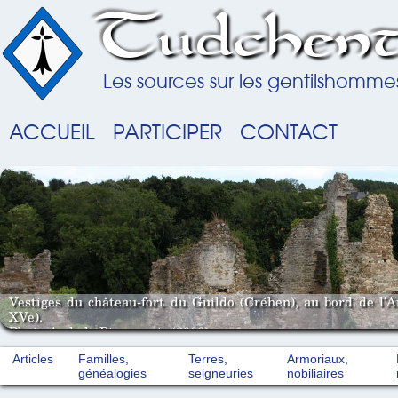
Tudchent
Les sources sur les gentilshomme
ACCUEIL
PARTICIPER
CONTACT
Vestiges du château-fort du Guildo (Créhen), au bord de l'
XVe).
Photo A. de la Pinsonnais (2008).
Articles
Familles,
Terres,
Armoriaux,
généalogies
seigneuries
nobiliaires