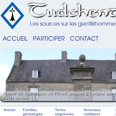
Tudchent
Les sources sur les gentilshomme
ACCUEIL
PARTICIPER
CONTACT
Manoir du Vaumadeuc, en Pléven, possédé à l'origine par 
XVIIe siècles).
Photo A. de la Pinsonnais (2005).
Articles
Familles,
Terres,
Armoriaux,
généalogies
seigneuries
nobiliaires