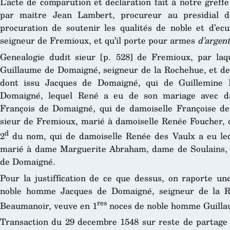
L’acte de comparution et declaration fait à notre greff
par maitre Jean Lambert, procureur au presidial 
procuration de soutenir les qualités de noble et d’ec
seigneur de Fremioux, et qu’il porte pour armes
d’argent
Genealogie dudit sieur [p. 528] de Fremioux, par laqu
Guillaume de Domaigné, seigneur de la Rochehue, et d
dont issu Jacques de Domaigné, qui de Guillemine
Domaigné, lequel René a eu de son mariage avec da
François de Domaigné, qui de damoiselle Françoise d
sieur de Fremioux, marié à damoiselle Renée Foucher, 
d
2
du nom, qui de damoiselle Renée des Vaulx a eu led
marié à dame Marguerite Abraham, dame de Soulains, e
de Domaigné.
Pour la justiffication de ce que dessus, on raporte un
noble homme Jacques de Domaigné, seigneur de la R
res
Beaumanoir, veuve en 1
noces de noble homme Guilla
Transaction du 29 decembre 1548 sur reste de partage