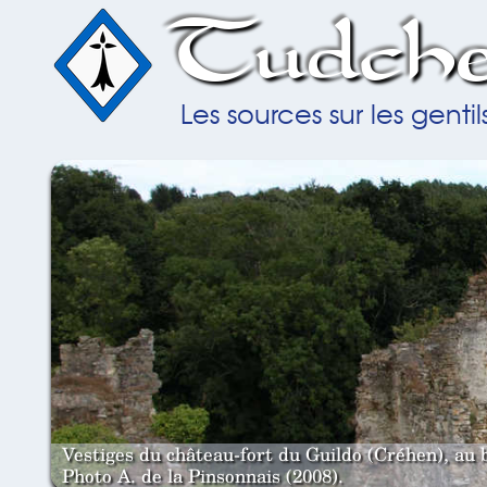
Tudche
Les sources sur les gent
Vestiges du château-fort du Guildo (Créhen), au 
Photo A. de la Pinsonnais (2008).