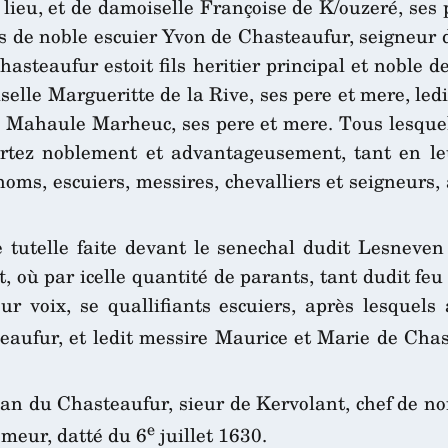
lieu, et de damoiselle Françoise de K/ouzeré, ses
ils de noble escuier Yvon de Chasteaufur, seigneur 
hasteaufur estoit fils heritier principal et noble
iselle Margueritte de la Rive, ses pere et mere, led
de Mahaule Marheuc, ses pere et mere. Tous lesque
tez noblement et advantageusement, tant en leu
oms, escuiers, messires, chevalliers et seigneurs, ai
 tutelle faite devant le senechal dudit Lesneven
t, où par icelle quantité de parants, tant dudit fe
r voix, se quallifiants escuiers, après lesquels 
steaufur, et ledit messire Maurice et Marie de Cha
Jan du Chasteaufur, sieur de Kervolant, chef de n
e
meur, datté du 6
juillet 1630.