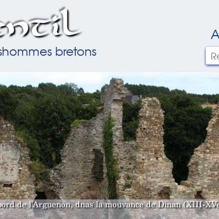
ntil
A
ilshommes bretons
bord de l'Arguenon, dnas la mouvance de Dinan (XIII-XVe