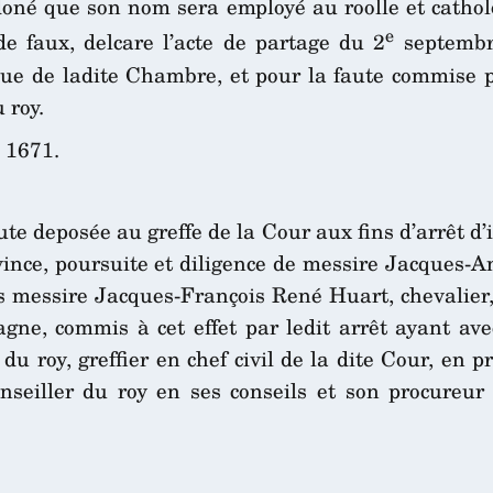
rdoné que son nom sera employé au roolle et catholo
e
de faux, delcare l’acte de partage du 2
septembr
que de ladite Chambre, et pour la faute commise p
 roy.
 1671.
te deposée au greffe de la Cour aux fins d’arrêt d
rovince, poursuite et diligence de messire Jacques
us messire Jacques-François René Huart, chevalier
ne, commis à cet effet par ledit arrêt ayant avec
du roy, greffier en chef civil de la dite Cour, e
nseiller du roy en ses conseils et son procureu