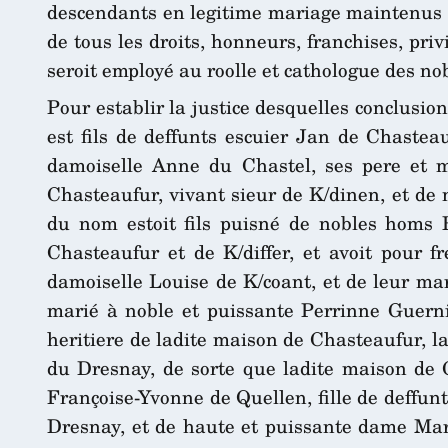
descendants en legitime mariage maintenus au
de tous les droits, honneurs, franchises, pr
seroit employé au roolle et cathologue des nob
Pour establir la justice desquelles conclusio
est fils de deffunts escuier Jan de Chastea
damoiselle Anne du Chastel, ses pere et me
Chasteaufur, vivant sieur de K/dinen, et de
du nom estoit fils puisné de nobles homs 
Chasteaufur et de K/differ, et avoit pour 
damoiselle Louise de K/coant, et de leur mar
marié à noble et puissante Perrinne Guernis
heritiere de ladite maison de Chasteaufur, l
du Dresnay, de sorte que ladite maison de 
Françoise-Yvonne de Quellen, fille de deffunt
Dresnay, et de haute et puissante dame Marie