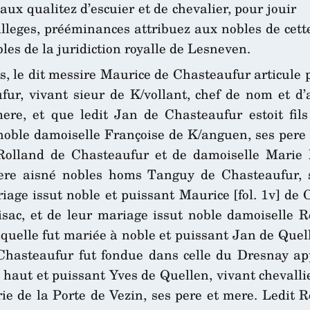
x qualitez d’escuier et de chevalier, pour jouir
ivilleges, prééminances attribuez aux nobles de ce
les de la juridiction royalle de Lesneven.
ns, le dit messire Maurice de Chasteaufur articule p
ufur, vivant sieur de K/vollant, chef de nom et 
re, et que ledit Jan de Chasteaufur estoit fils
 noble damoiselle Françoise de K/anguen, ses pere
Rolland de Chasteaufur et de damoiselle Marie 
frere aisné nobles homs Tanguy de Chasteaufur, s
iage issut noble et puissant Maurice [fol. 1v] de C
ac, et de leur mariage issut noble damoiselle Re
aquelle fut mariée à noble et puissant Jan de Quel
Chasteaufur fut fondue dans celle du Dresnay ap
 haut et puissant Yves de Quellen, vivant chevalli
 de la Porte de Vezin, ses pere et mere. Ledit Ro