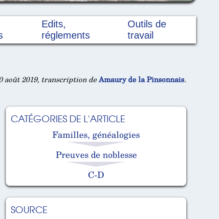
Edits,
Outils de
s
réglements
travail
 août 2019, transcription de
Amaury de la Pinsonnais
.
CATÉGORIES DE L'ARTICLE
Familles, généalogies
Preuves de noblesse
C-D
SOURCE