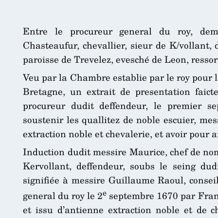
Entre le procureur general du roy, dem
Chasteaufur, chevallier, sieur de K/vollant
paroisse de Trevelez, evesché de Leon, ressor
Veu par la Chambre establie par le roy pour 
Bretagne, un extrait de presentation faicte
procureur dudit deffendeur, le premier se
soustenir les quallitez de noble escuier, me
extraction noble et chevalerie, et avoir pour
Induction dudit messire Maurice, chef de nom
Kervollant, deffendeur, soubs le seing dudi
signifiée à messire Guillaume Raoul, conseil
e
general du roy le 2
septembre 1670 par Frange
et issu d’antienne extraction noble et de c