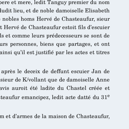
 pere et mere, ledit Tanguy premier du nom
dudit lieu, et de noble damoiselle Elisabeth
 de nobles homs Hervé de Chasteaufur, sieur
it Hervé de Chasteaufur estoit fils d’escuier
ls et comme leurs prédecesseurs se sont de
rs personnes, biens que partages, et ont
nsi qu’il est justifié par les actes et titres
 après le deceix de deffunt escuier Jan de
u sieur de K/vollant que de damoiselle Anne
avis auroit été ladite du Chastel créée et
e
steaufur emancipez, ledit acte datté du 31
om et d’armes de la maison de Chasteaufur,