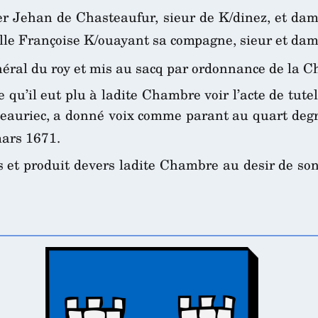
r Jehan de Chasteaufur, sieur de K/dinez, et damo
lle Françoise K/ouayant sa compagne, sieur et da
néral du roy et mis au sacq par ordonnance de la 
 qu’il eut plu à ladite Chambre voir l’acte de tute
eauriec, a donné voix comme parant au quart degré,
ars 1671.
s et produit devers ladite Chambre au desir de son i