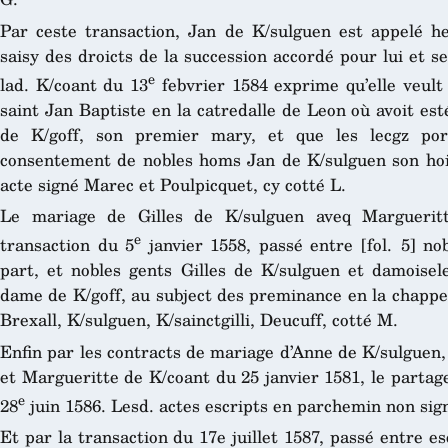
Par ceste transaction, Jan de K/sulguen est appelé her
saisy des droicts de la succession accordé pour lui et s
e
lad. K/coant du 13
febvrier 1584 exprime qu’elle veult
saint Jan Baptiste en la catredalle de Leon où avoit es
de K/goff, son premier mary, et que les lecgz por
consentement de nobles homs Jan de K/sulguen son hoir 
acte signé Marec et Poulpicquet, cy cotté L.
Le mariage de Gilles de K/sulguen aveq Marguerit
e
transaction du 5
janvier 1558, passé entre [fol. 5] nob
part, et nobles gents Gilles de K/sulguen et damoisel
dame de K/goff, au subject des preminance en la chappel
Brexall, K/sulguen, K/sainctgilli, Deucuff, cotté M.
Enfin par les contracts de mariage d’Anne de K/sulguen, 
et Margueritte de K/coant du 25 janvier 1581, le partag
e
28
juin 1586. Lesd. actes escripts en parchemin non sig
Et par la transaction du 17e juillet 1587, passé entre 