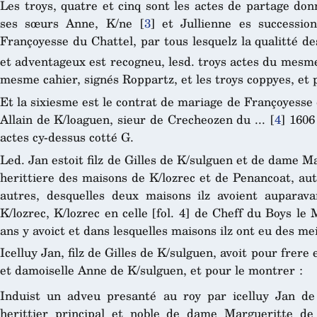
Les troys, quatre et cinq sont les actes de partage do
ses sœurs Anne, K/ne
[
3
]
et Jullienne es successio
Françoyesse du Chattel, par tous lesquelz la qualitté d
et adventageux est recogneu, lesd. troys actes du mesme
mesme cahier, signés Roppartz, et les troys coppyes, et p
Et la sixiesme est le contrat de mariage de Françoyesse
Allain de K/loaguen, sieur de Crecheozen du ...
[
4
]
1606 
actes cy-dessus cotté G.
Led. Jan estoit filz de Gilles de K/sulguen et de dame M
herittiere des maisons de K/lozrec et de Penancoat, au
autres, desquelles deux maisons ilz avoient auparav
K/lozrec, K/lozrec en celle [fol. 4] de Cheff du Boys le 
ans y avoict et dans lesquelles maisons ilz ont eu des me
Icelluy Jan, filz de Gilles de K/sulguen, avoit pour frer
et damoiselle Anne de K/sulguen, et pour le montrer :
Induist un adveu presanté au roy par icelluy Jan de
herittier principal et noble de dame Margueritte de