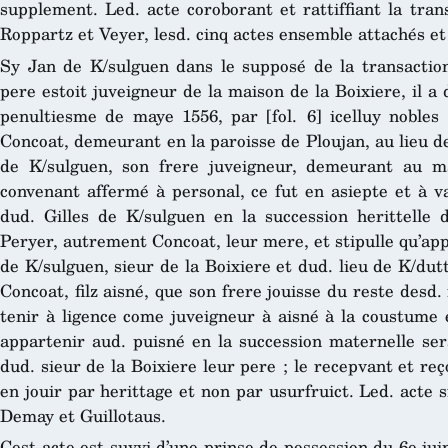
supplement. Led. acte coroborant et rattiffiant la tran
Roppartz et Veyer, lesd. cinq actes ensemble attachés et
Sy Jan de K/sulguen dans le supposé de la transactio
pere estoit juveigneur de la maison de la Boixiere, il a 
penultiesme de maye 1556, par [fol. 6] icelluy noble
Concoat, demeurant en la paroisse de Ploujan, au lieu de
de K/sulguen, son frere juveigneur, demeurant au m
convenant affermé à personal, ce fut en asiepte et à va
dud. Gilles de K/sulguen en la succession herittelle
Peryer, autrement Concoat, leur mere, et stipulle qu’ap
de K/sulguen, sieur de la Boixiere et dud. lieu de K/dutt
Concoat, filz aisné, que son frere jouisse du reste desd.
tenir à ligence come juveigneur à aisné à la coustume 
appartenir aud. puisné en la succession maternelle sera
dud. sieur de la Boixiere leur pere ; le recepvant et reç
en jouir par herittage et non par usurfruict. Led. acte s
Demay et Guillotaus.
Cest acte est suyvi d’une prinse de possession du 6e juin