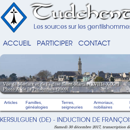
Tudchent
Les sources sur les gentilshomme
ACCUEIL
PARTICIPER
CONTACT
Vue de Morlaix et de l'église Saint-Martin (XVIIIe-XIXe.)
Photo A. de la Pinsonnais (2009).
Articles
Familles,
Terres,
Armoriaux,
généalogies
seigneuries
nobiliaires
KERSULGUEN (DE) - INDUCTION DE FRANÇOI
Samedi 30 décembre 2017, transcription 