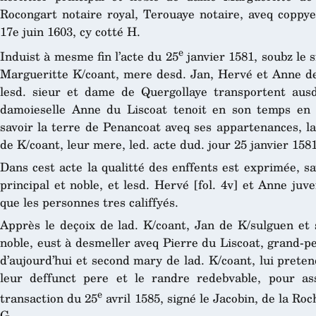
Rocongart notaire royal, Terouaye notaire, aveq coppye
17e juin 1603, cy cotté H.
e
Induist à mesme fin l’acte du 25
janvier 1581, soubz le s
Margueritte K/coant, mere desd. Jan, Hervé et Anne de 
lesd. sieur et dame de Quergollaye transportent ausd
damoieselle Anne du Liscoat tenoit en son temps en 
savoir la terre de Penancoat aveq ses appartenances, la
de K/coant, leur mere, led. acte dud. jour 25 janvier 1581
Dans cest acte la qualitté des enffents est exprimée, sav
principal et noble, et lesd. Hervé [fol. 4v] et Anne ju
que les personnes tres califfyés.
Apprès le deçoix de lad. K/coant, Jan de K/sulguen et so
noble, eust à desmeller aveq Pierre du Liscoat, grand-
d’aujourd’hui et second mary de lad. K/coant, lui prete
leur deffunct pere et le randre redebvable, pour ass
e
transaction du 25
avril 1585, signé le Jacobin, de la Roc
G.