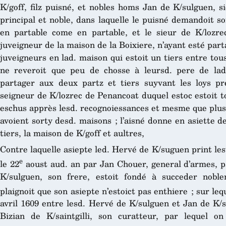
K/goff, filz puisné, et nobles homs Jan de K/sulguen, sie
principal et noble, dans laquelle le puisné demandoit s
en partable come en partable, et le sieur de K/lozre
juveigneur de la maison de la Boixiere, n’ayant esté part
juveigneurs en lad. maison qui estoit un tiers entre tou
ne reveroit que peu de chosse à leursd. pere de lad.
partager aux deux partz et tiers suyvant les loys pr
seigneur de K/lozrec de Penancoat duquel estoc estoit tou
eschus apprès lesd. recognoiessances et mesme que pluss
avoient sorty desd. maisons ; l’aisné donne en asiette de
tiers, la maison de K/goff et aultres,
Contre laquelle asiepte led. Hervé de K/suguen print lest
e
le 22
aoust aud. an par Jan Chouer, general d’armes, pa
K/sulguen, son frere, estoit fondé à succeder nobl
plaignoit que son asiepte n’estoict pas enthiere ; sur leq
avril 1609 entre lesd. Hervé de K/sulguen et Jan de K/
Bizian de K/saintgilli, son curatteur, par lequel o