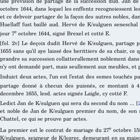
une provision de partage de la succession dud. Jan de 
octobre 1644, dans lequel les enffentz recognoiessent l
et ce debvoir partager de la façon des autres nobles, dan
Huellaff fust baillé aud. Hervé de K/sulguen seneschal
e
jour 7
octobre 1644, signé Brexel et cotté E.
[fol. 2v] Le deçoix dudit Hervé de K/sulguen, partage p
1655 sans qu’il aye laissé des herittiers de sa chair, ce
prandre sa succession collatterallement noblement dans 
n’y ont demandé part, mais seullement aux meubles, et po
Induict deux actes, l’un est l’estat des somes touchés pa
partage donné à checun des puisnés, ce montant à 41
decembre 1655, lesd. actes signés Laigle, cy cotté F.
Ledict Jan de K/sulguen qui sera du second du nom ...
[
et noble de Jan de K/sulguen premier du nom, de son
Chattel, ce qui se prouve par actes.
e
La premier est le contrat de mariage du 27
octobre 15
K/sulguen, seigneur de K/lozrec, demeurant en sa mai