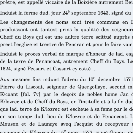
prêtre, est appellé viccaire de la Boixière autrement Beuz
e
Induist la ferme dud. jour 24
septembre 1643, signé du Va
Les changements des noms sont très communs en Ba
produissant ont tantost prins la qualitté des seigneur
Cheff du Boys qui est une aultre terre scittué auprès d
prest l’esglize et trestve de Pencran et pour le faire voir
Induist le proces verbal de marque d’honeur de lad. e
de la terre de Penancoat, autrement Cheff du Boys. Le 
1624, signé Pecsart et Cossart cy cotté ...
e
Aux mesmes fins induist l’adveu du 10
decembre 1571,
Pierre du Liscoat, seigneur de Quergollaye, second m
K/coant [fol. 7v] par le deçoix de nobles homs Jan d
K/lozrec et de Cheff du Boys, en l’intitullé et à la fin 
que lad. terre de K/lozrec est escheue à sa feme par le d
en son tempz dud. lieu de K/lozrec et de Penancoat. L
Mouson et de Launaye aveq l’acquist du recepveur 
e
seigneur de K/lozrec du 15
mars 1572, signé Ganou, gref