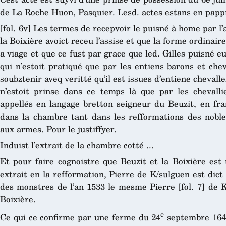
de La Roche Huon, Pasquier. Lesd. actes estans en pappi
[fol. 6v] Les termes de recepvoir le puisné à home par l
la Boixière avoict receu l’assise et que la forme ordinaire
a viage et que ce fust par grace que led. Gilles puisné e
qui n’estoit pratiqué que par les entiens barons et chev
soubztenir aveq veritté qu’il est issues d’entiene chevall
n’estoit prinse dans ce temps là que par les chevallie
appellés en langage bretton seigneur du Beuzit, en fra
dans la chambre tant dans les refformations des nobl
aux armes.
Pour le justiffyer.
Induist l’extrait de la chambre cotté ...
Et pour faire cognoistre que Beuzit et la Boixière est
extrait en la refformation, Pierre de K/sulguen est dict 
des monstres de l’an 1533 le mesme Pierre [fol. 7] de K
Boixière.
e
Ce qui ce confirme par une ferme du 24
septembre 1643