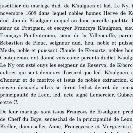
jusdiffier du mariage dud. de K/sulguen et lad. Le Ny, 
novembre 1608 dans lequel nobles homes Hervé de K/s
dud. Jan de K/sulguen auquel on done pareille qualitté 
sieur de Pratguen, et escuyer Françoys K/sulguen, si
Françoys Penfenteniou, sieur de la Villeneuffe, paren
Sebastien de Pleuc, seigneur dud. lieu, noble et puiss
Mezle, noble et puissant Claude de K/ouartz, nobles ho
Coatquenan, ont donné voix come parents dudict K/sulguen
Le Ny ont esté ouys les seigneur de Reservo, de K/boro
aultres qui sont demeurs d’accord que led. K/sulguen, s
d’honeur et de meritte et issus de nobles extraction, 
moyen desquelz advis se feroit ledict decret de mari
principaulté de Leon, led. acte signé Lemercier, Gubae
cotté C.
De leur mariage sont issus Françoys de K/sulguen prod
de Cheff du Boys, seneschal de la principaulté de Leon
K/eller, damoiselles Anne, Françoyesse et Margueritte 