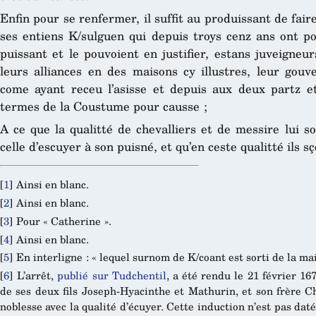
Enfin pour se renfermer, il suffit au produissant de fair
ses entiens K/sulguen qui depuis troys cenz ans ont por
puissant et le pouvoient en justifier, estans juveigneu
leurs alliances en des maisons cy illustres, leur gou
come ayant receu l’asisse et depuis aux deux partz e
termes de la Coustume pour causse ;
A ce que la qualitté de chevalliers et de messire lui so
celle d’escuyer à son puisné, et qu’en ceste qualitté ils sç
[
1
]
Ainsi en blanc.
[
2
]
Ainsi en blanc.
[
3
]
Pour « Catherine ».
[
4
]
Ainsi en blanc.
[
5
]
En interligne : « lequel surnom de K/coant est sorti de la m
[
6
]
L’arrêt,
publié sur Tudchentil
, a été rendu le 21 février 1
de ses deux fils Joseph-Hyacinthe et Mathurin, et son frère C
noblesse avec la qualité d’écuyer. Cette induction n’est pas datée