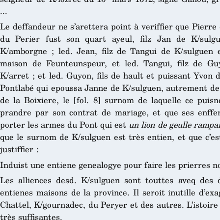
...
Le deffandeur ne s’arettera point à veriffier que Pierr
du Perier fust son quart ayeul, filz Jan de K/sulg
K/amborgne ; led. Jean, filz de Tangui de K/sulguen e
maison de Feunteunspeur, et led. Tangui, filz de G
K/arret ; et led. Guyon, fils de hault et puissant Yvon
Pontlabé qui epoussa Janne de K/sulguen, autrement de l
de la Boixiere, le [fol. 8] surnom de laquelle ce pui
prandre par son contrat de mariage, et que ses enffen
porter les armes du Pont qui est
un lion de geulle rampa
que le surnom de K/sulguen est très entien, et que c’es
justiffier :
Induist une entiene genealogye pour faire les prierres nom
Les alliences desd. K/sulguen sont touttes aveq des 
entienes maisons de la province. Il seroit inutille d’e
Chattel, K/gournadec, du Peryer et des autres. L’istoir
très suffisantes.