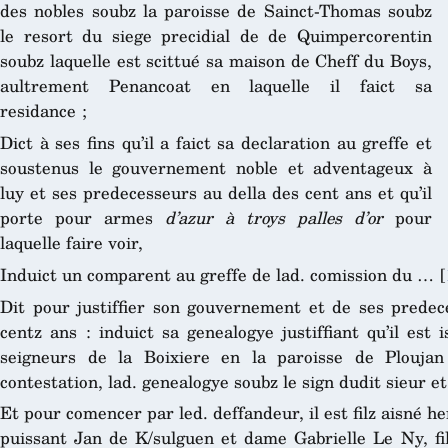
des nobles soubz la paroisse de Sainct-Thomas soubz
le resort du siege precidial de de Quimpercorentin
soubz laquelle est scittué sa maison de Cheff du Boys,
aultrement Penancoat en laquelle il faict sa
residance ;
Dict à ses fins qu’il a faict sa declaration au greffe et
soustenus le gouvernement noble et adventageux à
luy et ses predecesseurs au della des cent ans et qu’il
porte pour armes
d’azur à troys palles d’or
pour
laquelle faire voir,
Induict un comparent au greffe de lad. comission du …
[
Dit pour justiffier son gouvernement et de ses predece
centz ans : induict sa genealogye justiffiant qu’il est
seigneurs de la Boixiere en la paroisse de Ploujan
contestation, lad. genealogye soubz le sign dudit sieur et
Et pour comencer par led. deffandeur, il est filz aisné he
puissant Jan de K/sulguen et dame Gabrielle Le Ny, fil