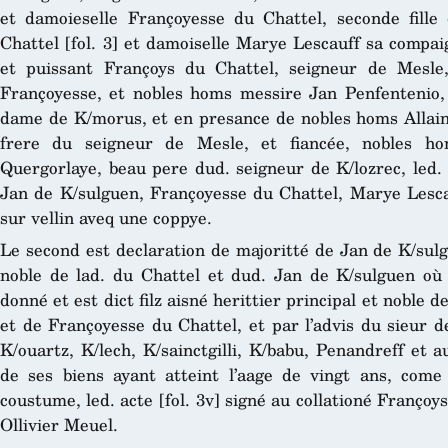
et damoieselle Françoyesse du Chattel, seconde fille
Chattel [fol. 3] et damoiselle Marye Lescauff sa compai
et puissant Françoys du Chattel, seigneur de Mesle,
Françoyesse, et nobles homs messire Jan Penfentenio, 
dame de K/morus, et en presance de nobles homs Allain
frere du seigneur de Mesle, et fiancée, nobles ho
Quergorlaye, beau pere dud. seigneur de K/lozrec, led.
Jan de K/sulguen, Françoyesse du Chattel, Marye Lesca
sur vellin aveq une coppye.
Le second est declaration de majoritté de Jan de K/sulgue
noble de lad. du Chattel et dud. Jan de K/sulguen où 
donné et est dict filz aisné herittier principal et noble 
et de Françoyesse du Chattel, et par l’advis du sieur d
K/ouartz, K/lech, K/sainctgilli, K/babu, Penandreff et au
de ses biens ayant atteint l’aage de vingt ans, com
coustume, led. acte [fol. 3v] signé au collationé Franç
Ollivier Meuel.