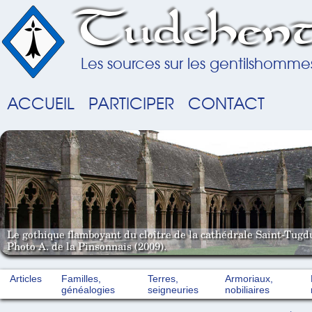
Tudchent
Les sources sur les gentilshomme
ACCUEIL
PARTICIPER
CONTACT
Le gothique flamboyant du cloître de la cathédrale Saint-Tugd
Photo A. de la Pinsonnais (2009).
Articles
Familles,
Terres,
Armoriaux,
généalogies
seigneuries
nobiliaires