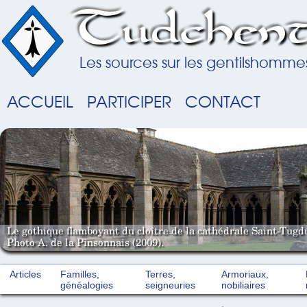
Tudchent
Les sources sur les gentilshomme
ACCUEIL
PARTICIPER
CONTACT
Le gothique flamboyant du cloître de la cathédrale Saint-Tugd
Photo A. de la Pinsonnais (2009).
Articles
Familles,
Terres,
Armoriaux,
généalogies
seigneuries
nobiliaires