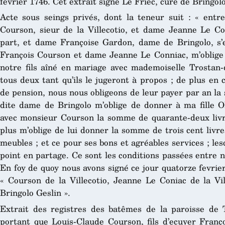
fevrier 1746. Cet extrait signé Le Friec, curé de Bringolo,
Acte sous seings privés, dont la teneur suit : « entr
Courson, sieur de la Villecotio, et dame Jeanne Le Con
part, et dame Françoise Gardon, dame de Bringolo, s’e
François Courson et dame Jeanne Le Conniac, m’oblige
notre fils aîné en mariage avec mademoiselle Trostan-d
tous deux tant qu’ils le jugeront à propos ; de plus en c
de pension, nous nous obligeons de leur payer par an la
dite dame de Bringolo m’oblige de donner à ma fille 
avec monsieur Courson la somme de quarante-deux livr
plus m’oblige de lui donner la somme de trois cent livre
meubles ; et ce pour ses bons et agréables services ; le
point en partage. Ce sont les conditions passées entre 
En foy de quoy nous avons signé ce jour quatorze fevrier
« Courson de la Villecotio, Jeanne Le Coniac de la Vi
Bringolo Geslin ».
Extrait des registres des batêmes de la paroisse de 
portant que Louis-Claude Courson, fils d’ecuyer Fran