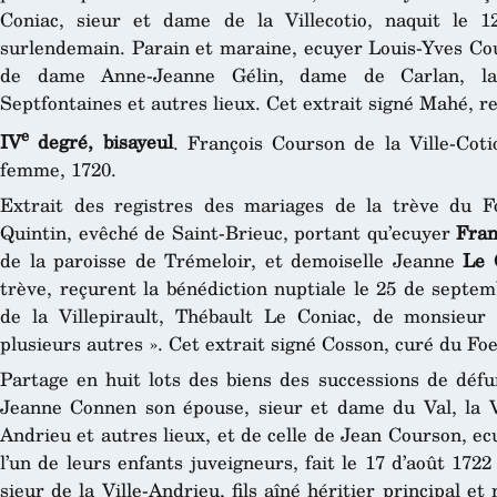
Coniac, sieur et dame de la Villecotio, naquit le 12
surlendemain. Parain et maraine, ecuyer Louis-Yves Cour
de dame Anne-Jeanne Gélin, dame de Carlan, la V
Septfontaines et autres lieux. Cet extrait signé Mahé, re
e
IV
degré, bisayeul
. François Courson de la Ville-Cot
femme, 1720.
Extrait des registres des mariages de la trève du Fo
Quintin, evêché de Saint-Brieuc, portant qu’ecuyer
Fran
de la paroisse de Trémeloir, et demoiselle Jeanne
Le 
trève, reçurent la bénédiction nuptiale le 25 de septe
de la Villepirault, Thébault Le Coniac, de monsieur 
plusieurs autres ». Cet extrait signé Cosson, curé du Foei
Partage en huit lots des biens des successions de dé
Jeanne Connen son épouse, sieur et dame du Val, la Vil
Andrieu et autres lieux, et de celle de Jean Courson, ecu
l’un de leurs enfants juveigneurs, fait le 17 d’août 17
sieur de la Ville-Andrieu, fils aîné héritier principal 