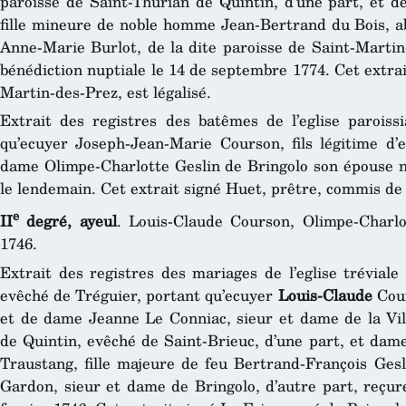
paroisse de Saint-Thurian de Quintin, d’une part, et 
fille mineure de noble homme Jean-Bertrand du Bois, a
Anne-Marie Burlot, de la dite paroisse de Saint-Martin-
bénédiction nuptiale le 14 de septembre 1774. Cet extrai
Martin-des-Prez, est légalisé.
Extrait des registres des batêmes de l’eglise paroiss
qu’ecuyer Joseph-Jean-Marie Courson, fils légitime d
dame Olimpe-Charlotte Geslin de Bringolo son épouse naq
le lendemain. Cet extrait signé Huet, prêtre, commis de l
e
II
degré, ayeul
. Louis-Claude Courson, Olimpe-Charlo
1746.
Extrait des registres des mariages de l’eglise tréviale
evêché de Tréguier, portant qu’ecuyer
Louis-Claude
Cour
et de dame Jeanne Le Conniac, sieur et dame de la Vill
de Quintin, evêché de Saint-Brieuc, d’une part, et da
Traustang, fille majeure de feu Bertrand-François Ges
Gardon, sieur et dame de Bringolo, d’autre part, reçure