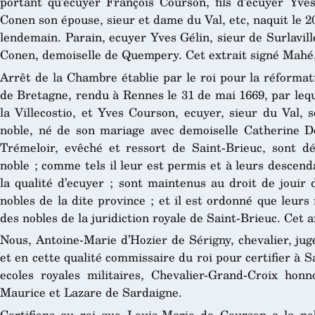
portant qu’ecuyer François Courson, fils d’ecuyer Yv
Conen son épouse, sieur et dame du Val, etc, naquit le 2
lendemain. Parain, ecuyer Yves Gélin, sieur de Surlavil
Conen, demoiselle de Quempery. Cet extrait signé Mahé, 
Arrêt de la Chambre établie par le roi pour la réformat
de Bretagne, rendu à Rennes le 31 de mai 1669, par lequ
la Villecostio, et Yves Courson, ecuyer, sieur du Val, so
noble, né de son mariage avec demoiselle Catherine D
Trémeloir, evêché et ressort de Saint-Brieuc, sont déc
noble ; comme tels il leur est permis et à leurs descen
la qualité d’ecuyer ; sont maintenus au droit de jouir 
nobles de la dite province ; et il est ordonné que leur
des nobles de la juridiction royale de Saint-Brieuc. Cet 
Nous, Antoine-Marie d’Hozier de Sérigny, chevalier, jug
et en cette qualité commissaire du roi pour certifier à S
ecoles royales militaires, Chevalier-Grand-Croix honn
Maurice et Lazare de Sardaigne.
Certifions au roi que Louis-Marie de Courson a la no