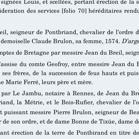
ignées Louis, et scellées, portant érection de la 
eration des services [folio 70] héréditaires rendu
il, seigneur de Pontbriand, chevalier de l’ordre d
o, demoiselle Claude Brulon, sa femme, 1574.
D’arge
tes de Bretagne par messire Jean du Breil, seigne
assise du comte Geofroy, entre messire Jean du Br
ses frères, de la succession de feus hauts et pui
me Marie Ferré, leurs père et mère.
par Le Jambu, notaire à Rennes, de Jean du Breil
and, la Métrie, et le Bois-Rufier, chevalier de l
et puissant messire Pierre Brulon, seigneur de Be
ier de son ordre, et de dame Bonne de Tixüe, dame d
nt érection de la terre de Pontbirand en titre d