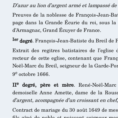
D’azur au lion d’argent armé et lampassé de
Preuves de la noblesse de François-Jean-Bat
page dans la Grande Écurie du roi, sous l
d’Armagnac, Grand Écuyer de France.
Ier
degré
. François-Jean-Batiste du Breil de 
Extrait des regitres batistaires de l’eglis
recteur de cette eglise, contenant que Franç
Noël-Marc du Breil, seigneur de la Garde-Pon
e
9
octobre 1666.
e
II
degré, père et mère
. René-Noël-Marc
demoiselle Anne Amette, dame de la Rous
d’argent, acompagnée d’un croissant en chef,
Contract de mariage du 30 août 1649 de mess
fils aîné de noble et puissant seigneur m