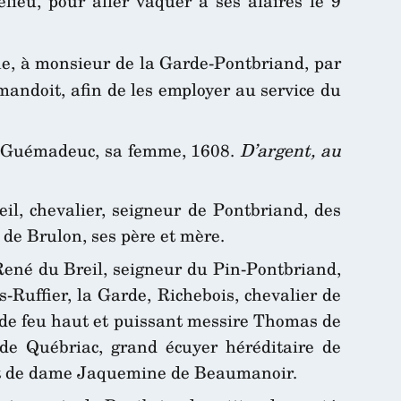
lieu, pour aller vaquer à ses afaires le 9
e, à monsieur de la Garde-Pontbriand, par
mandoit, afin de les employer au service du
de Guémadeuc, sa femme, 1608.
D’argent, au
l, chevalier, seigneur de Pontbriand, des
 de Brulon, ses père et mère.
ené du Breil, seigneur du Pin-Pontbriand,
-Ruffier, la Garde, Richebois, chevalier de
 de feu haut et puissant messire Thomas de
de Québriac, grand écuyer héréditaire de
; et de dame Jaquemine de Beaumanoir.