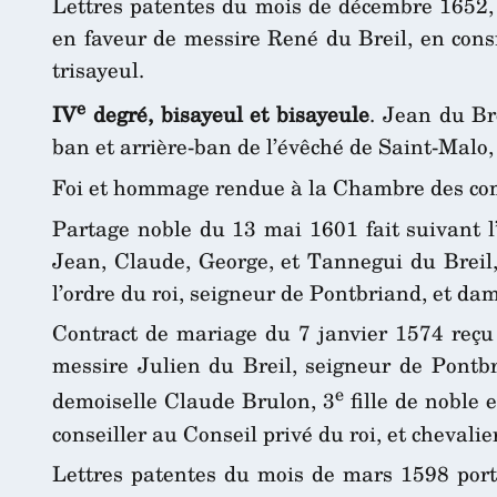
Lettres patentes du mois de décembre 1652, s
en faveur de messire René du Breil, en consid
trisayeul.
e
IV
degré, bisayeul et bisayeule
. Jean du Bre
ban et arrière-ban de l’évêché de Saint-Mal
Foi et hommage rendue à la Chambre des comp
Partage noble du 13 mai 1601 fait suivant l’
Jean, Claude, George, et Tannegui du Breil, 
l’ordre du roi, seigneur de Pontbriand, et da
Contract de mariage du 7 janvier 1574 reçu 
messire Julien du Breil, seigneur de Pontbri
e
demoiselle Claude Brulon, 3
fille de noble 
conseiller au Conseil privé du roi, et cheval
Lettres patentes du mois de mars 1598 porta