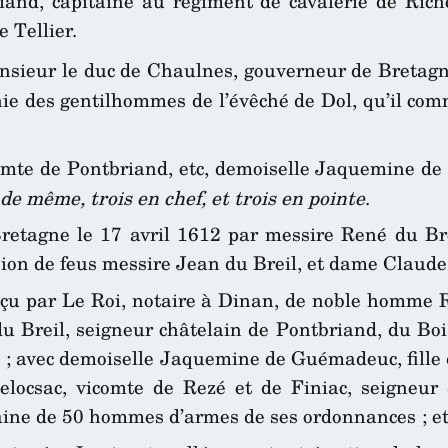
and, capitaine au régiment de cavalerie de Riche
 Tellier.
nsieur le duc de Chaulnes, gouverneur de Bretagn
ie des gentilhommes de l’évêché de Dol, qu’il com
comte de Pontbriand, etc, demoiselle Jaquemine 
de même, trois en chef, et trois en pointe
.
tagne le 17 avril 1612 par messire René du Brei
sion de feus messire Jean du Breil, et dame Claude
çu par Le Roi, notaire à Dinan, de noble homme R
du Breil, seigneur châtelain de Pontbriand, du Bois
n ; avec demoiselle Jaquemine de Guémadeuc, fille
csac, vicomte de Rezé et de Finiac, seigneur 
apitaine de 50 hommes d’armes de ses ordonnances 