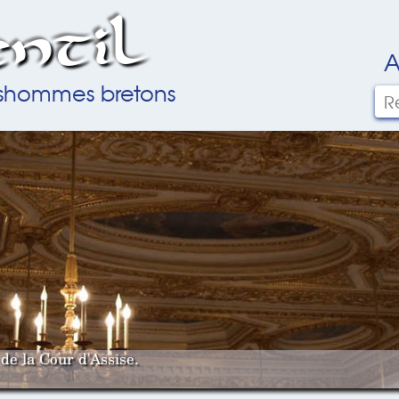
ntil
A
ilshommes bretons
de la Cour d'Assise.