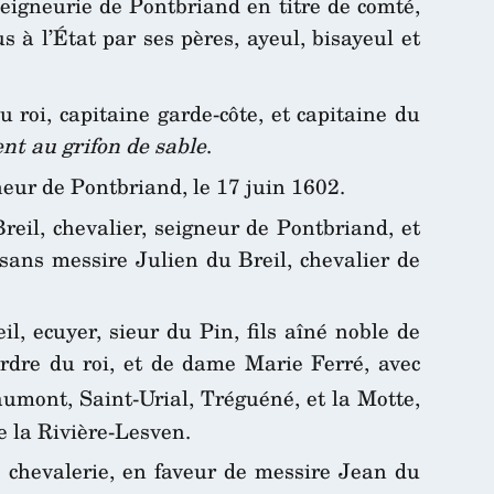
seigneurie de Pontbriand en titre de comté,
s à l’État par ses pères, ayeul, bisayeul et
u roi, capitaine garde-côte, et capitaine du
nt au grifon de sable
.
ur de Pontbriand, le 17 juin 1602.
eil, chevalier, seigneur de Pontbriand, et
ssans messire Julien du Breil, chevalier de
, ecuyer, sieur du Pin, fils aîné noble de
’ordre du roi, et de dame Marie Ferré, avec
aumont, Saint-Urial, Tréguéné, et la Motte,
e la Rivière-Lesven.
e chevalerie, en faveur de messire Jean du