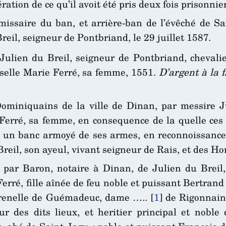
ération de ce qu’il avoit été pris deux fois prisonni
missaire du ban, et arrière-ban de l’évêché de S
il, seigneur de Pontbriand, le 29 juillet 1587.
 Julien du Breil, seigneur de Pontbriand, chevalie
iselle Marie Ferré, sa femme, 1551.
D’argent à la 
iniquains de la ville de Dinan, par messire Juli
erré, sa femme, en consequence de la quelle ces r
re un banc armoyé de ses armes, en reconnoissanc
 Breil, son ayeul, vivant seigneur de Rais, et des 
ar Baron, notaire à Dinan, de Julien du Breil, 
rré, fille aînée de feu noble et puissant Bertrand
errenelle de Guémadeuc, dame …..
[
1
]
de Rigonnains
ur des dits lieux, et heritier principal et noble