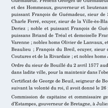
Guémadeuc. Presens Georges de Guémadeuc, ab
et des Hommeaux, gouverneur et lieutenant 
puissant François de Guémadeuc, sieur de 
Charle Ferré, ecuyer, sieur de la Ville-ès-Bl
Deriez ; noble et puissant François de Gué
puissans Briand de Tréal et demoiselle Fran
Varenne ; nobles homs Olivier de Lanvaux, e
Beaulieu ; François du Breil, ecuyer, sieur 
Coutures et de la Rivardaie ; et nobles homs
Ordre du sieur de Bouillé du 2 avril 1577 audi
dans ladite ville, pour la maintenir dans l’ob
Certificat de George de Beuil, seigneur de Bo
suivant la volonté du roi, il avoit donné le 2
Commission de capitaine et commissaire ge
d’Estampes, gouverneur de Bretagne, à Julien