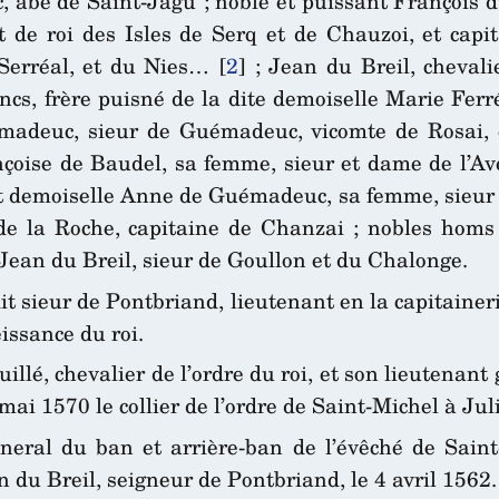
é de Saint-Jagu ; noble et puissant François du B
de roi des Isles de Serq et de Chauzoi, et capi
Serréal, et du Nies…
[
2
]
; Jean du Breil, chevalie
ancs, frère puisné de la dite demoiselle Marie Fer
madeuc, sieur de Guémadeuc, vicomte de Rosai, et
çoise de Baudel, sa femme, sieur et dame de l’Av
t demoiselle Anne de Guémadeuc, sa femme, sieur 
de la Roche, capitaine de Chanzai ; nobles homs G
 Jean du Breil, sieur de Goullon et du Chalonge.
t sieur de Pontbriand, lieutenant en la capitainerie
eissance du roi.
uillé, chevalier de l’ordre du roi, et son lieuten
6 mai 1570 le collier de l’ordre de Saint-Michel à Ju
neral du ban et arrière-ban de l’évêché de Sain
 du Breil, seigneur de Pontbriand, le 4 avril 1562.