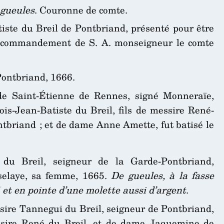
 gueules
. Couronne de comte.
iste du Breil de Pontbriand, présenté pour être
a commandement de S. A. monseigneur le comte
Pontbriand, 1666.
e de Saint-Étienne de Rennes, signé Monneraïe,
ois-Jean-Batiste du Breil, fils de messire René-
tbriand ; et de dame Anne Amette, fut batisé le
 du Breil, seigneur de la Garde-Pontbriand,
selaye, sa femme, 1665.
De gueules, à la fasse
 et en pointe d’une molette aussi d’argent
.
ire Tannegui du Breil, seigneur de Pontbriand,
essire René du Breil, et de dame Jaquemine de