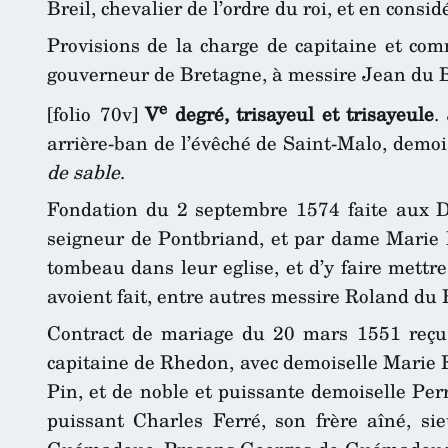
Breil, chevalier de l’ordre du roi, et en consid
Provisions de la charge de capitaine et com
gouverneur de Bretagne, à messire Jean du Bre
e
[folio 70v]
V
degré, trisayeul et trisayeule
.
arrière-ban de l’évêché de Saint-Malo, demo
de sable
.
Fondation du 2 septembre 1574 faite aux Dom
seigneur de Pontbriand, et par dame Marie F
tombeau dans leur eglise, et d’y faire mett
avoient fait, entre autres messire Roland du
Contract de mariage du 20 mars 1551 reçu p
capitaine de Rhedon, avec demoiselle Marie Fe
Pin, et de noble et puissante demoiselle P
puissant Charles Ferré, son frère aîné, sie