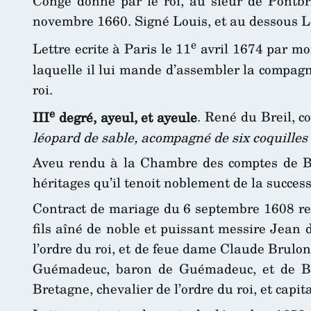
Congé donné par le roi, au sieur de Pontbri
novembre 1660. Signé Louis, et au dessous Le
e
Lettre ecrite à Paris le 11
avril 1674 par mo
laquelle il lui mande d’assembler la compagn
roi.
e
III
degré, ayeul, et ayeule
. René du Breil, 
léopard de sable, acompagné de six coquilles 
Aveu rendu à la Chambre des comptes de Bre
héritages qu’il tenoit noblement de la succes
Contract de mariage du 6 septembre 1608 re
fils aîné de noble et puissant messire Jean 
l’ordre du roi, et de feue dame Claude Brulo
Guémadeuc, baron de Guémadeuc, et de Belo
Bretagne, chevalier de l’ordre du roi, et c