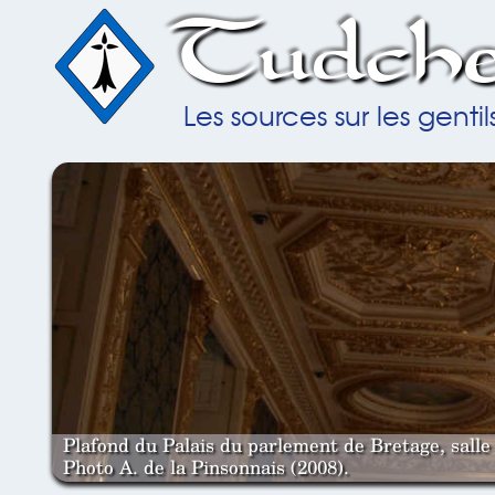
Tudche
Les sources sur les gent
Plafond du Palais du parlement de Bretage, salle 
Photo A. de la Pinsonnais (2008).