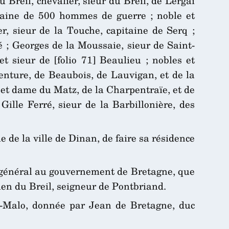
reil, chevalier, sieur du Breil, de Lergai
taine de 500 hommes de guerre ; noble et
r, sieur de la Touche, capitaine de Serq ;
ré ; Georges de la Moussaie, sieur de Saint-
 sieur de [folio 71] Beaulieu ; nobles et
enture, de Beaubois, de Lauvigan, et de la
et dame du Matz, de la Charpentraïe, et de
ille Ferré, sieur de la Barbillonière, des
 de la ville de Dinan, de faire sa résidence
ant général au gouvernement de Bretagne, que
lien du Breil, seigneur de Pontbriand.
t-Malo, donnée par Jean de Bretagne, duc