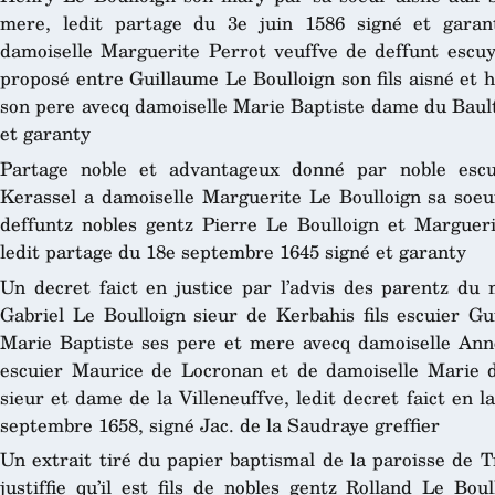
mere, ledit partage du 3e juin 1586 signé et garan
damoiselle Marguerite Perrot veuffve de deffunt escu
proposé entre Guillaume Le Boulloign son fils aisné et he
son pere avecq damoiselle Marie Baptiste dame du Bault,
et garanty
Partage noble et advantageux donné par noble escu
Kerassel a damoiselle Marguerite Le Boulloign sa soeu
deffuntz nobles gentz Pierre Le Boulloign et Margue
ledit partage du 18e septembre 1645 signé et garanty
Un decret faict en justice par l’advis des parentz du 
Gabriel Le Boulloign sieur de Kerbahis fils escuier Gu
Marie Baptiste ses pere et mere avecq damoiselle Ann
escuier Maurice de Locronan et de damoiselle Marie
sieur et dame de la Villeneuffve, ledit decret faict en l
septembre 1658, signé Jac. de la Saudraye greffier
Un extrait tiré du papier baptismal de la paroisse de 
justiffie qu’il est fils de nobles gentz Rolland Le Bo