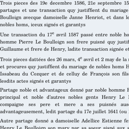
Trois pieces des 19e decembre 1586, 21e septembre 15
partages et une transaction quy justiffient du mariag
Boulloign avecque damoiselle Janne Henriot, et dans les
nobles homs, iceux signés et garantys
e
Une transaction du 17
avril 1587 passé entre noble h
homme Pierre Le Boulloign son frere puisné quy justiffi
Guillaume et frere de Henry, ladite transaction signée e
e
Trois pieces dattées des 26 mars, 4
avril et 2 may de l
et procures quy justiffient du mariage de nobles homs 
Issabeau du Cozquer et de celluy de François son fil
lesdits actes signés et garantys
Partage noble et advantageux donné par noble homme Rol
principal et noble d’autres nobles gents Henry Le 
compaigne ses pere et mere a ses puisnés ausdi
advantageusement, ledit partage du 17e juillet 1641 (ou 
Autre partage donné a damoiselle Adellice Estienne 
Henry Le Boulloign son mary par sa soeur aisné aux s