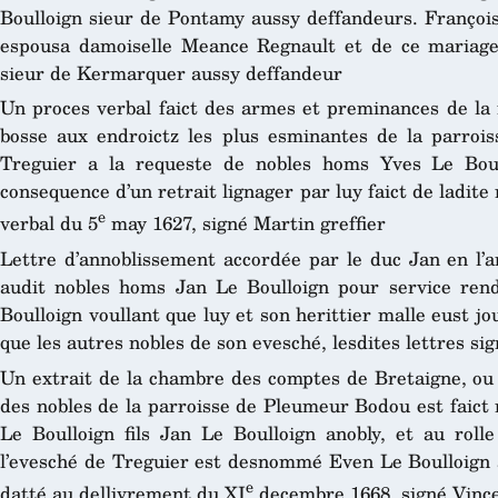
Boulloign sieur de Pontamy aussy deffandeurs. François
espousa damoiselle Meance Regnault et de ce mariage 
sieur de Kermarquer aussy deffandeur
Un proces verbal faict des armes et preminances de la
bosse aux endroictz les plus esminantes de la parro
Treguier a la requeste de nobles homs Yves Le Boul
consequence d’un retrait lignager par luy faict de ladite
e
verbal du 5
may 1627, signé Martin greffier
Lettre d’annoblissement accordée par le duc Jan en l’a
audit nobles homs Jan Le Boulloign pour service rend
Boulloign voullant que luy et son herittier malle eust jo
que les autres nobles de son evesché, lesdites lettres sig
Un extrait de la chambre des comptes de Bretaigne, ou s
des nobles de la parroisse de Pleumeur Bodou est faict 
Le Boulloign fils Jan Le Boulloign anobly, et au roll
l’evesché de Treguier est desnommé Even Le Boulloign a
e
datté au dellivrement du XI
decembre 1668, signé Vinc