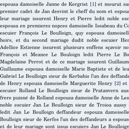
espousa damoiselle Janne de Kergrist
[
1
]
et mourut san
premier cadet de Jan desvint le cheff du nom et espous
leur mariage issurent Henry et Pierre ledit noble esc
espousa en premieres nopces damoiselle Issabeau du Coz
escuier François Le Boulloign, quy espousa damoise
hoirs, et du second mariage dudit noble escuier He
Adellice Estienne issurent plusieurs enffens sçavoir no
François et Meance Le Bouloign ledit Pierre Le Bo
Magdelaine Perrot et de ce mariage issurent Guillaum
Guillaume espousa damoiselle Marie Baptiste et de leur
Gabriel Le Boulloign sieur de Kerbahis l’un des deffande
de Henry espouza damoiselle Marguerite Henry
[
2
]
et 
escuier Rolland Le Boulloign sieur de Pratanvern aus
frere puisné de Rolland espousa damoiselle Anne de Les
noble escuier Jan Le Boulloign sieur de Troioa aussy d
ledit Jan Le Boulloign deffandeur espouza damoisel
Boulloign sieur de Kerfos l’un des deffandeurs a espou
et de leur mariage sont issus escuiers Jan Le Boulloig