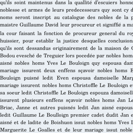
qu’ils soint maintenus dans la quallité d’escuiers honn
noblesse et armes de leurs predecesseurs quy sont cy d
noms seront inscript au catalogue des nobles de la p
maistre Guillaume David leur procureur et signiffié a m
la cour faisant la fonction de procureur general du ro
huissier, pour establir la justice desquelles conclusio
qu’ils sont dessandus originairement de la maison de
Bodou evesché de Treguier lors pocedée par nobles homs
aisné nobles homs Yves Le Bouloign quy espousa dam
mariage issurent deux enffens sçavoir nobles homs 
Bouloign puisné ledit Even espousa damoiselle Mar
mariage issurent nobles homs Christoffle Le Bouloign e
sa soeur ledit Christoffle Le Bouloign espouza damoisel
issurent plusieurs enffens sçavoir nobles homs Jan Le
Briac, Janne et autres puisnés ledit Jan aisné espou
ledit Guillaume Le Boulloign premier cadet dudit Jan e
aisné et de ladite de Boishuon issut nobles homs Yves 
Marguerite Le Goalles et de leur mariage issut noble