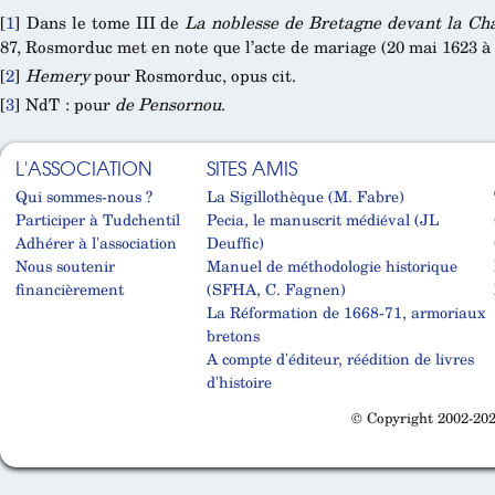
[
1
]
Dans le tome III de
La noblesse de Bretagne devant la C
87, Rosmorduc met en note que l’acte de mariage (20 mai 1623 
[
2
]
Hemery
pour Rosmorduc, opus cit.
[
3
]
NdT : pour
de Pensornou
.
L'ASSOCIATION
SITES AMIS
Qui sommes-nous ?
La Sigillothèque (M. Fabre)
Participer à Tudchentil
Pecia, le manuscrit médiéval (JL
Adhérer à l'association
Deuffic)
Nous soutenir
Manuel de méthodologie historique
financièrement
(SFHA, C. Fagnen)
La Réformation de 1668-71, armoriaux
bretons
A compte d'éditeur, réédition de livres
d'histoire
© Copyright 2002-202
Cabinet d'orthodonthie à Nantes
Cabinet d'orthodonthie à Nantes