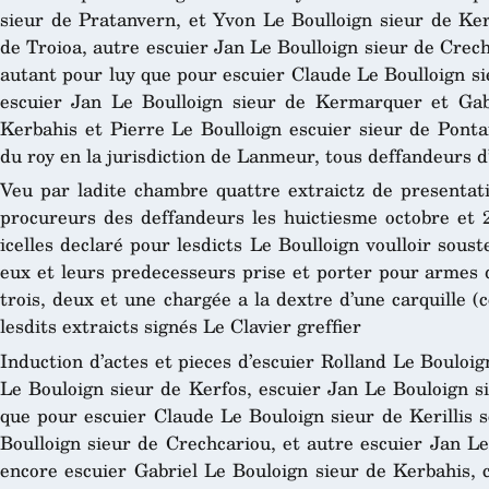
sieur de Pratanvern, et Yvon Le Boulloign sieur de Ker
de Troioa, autre escuier Jan Le Boulloign sieur de Crechc
autant pour luy que pour escuier Claude Le Boulloign sie
escuier Jan Le Boulloign sieur de Kermarquer et Gabr
Kerbahis et Pierre Le Boulloign escuier sieur de Pont
du roy en la jurisdiction de Lanmeur, tous deffandeurs d
Veu par ladite chambre quattre extraictz de presentatio
procureurs des deffandeurs les huictiesme octobre et
icelles declaré pour lesdicts Le Boulloign voulloir soust
eux et leurs predecesseurs prise et porter pour armes d’o
trois, deux et une chargée a la dextre d’une carquille (c
lesdits extraicts signés Le Clavier greffier
Induction d’actes et pieces d’escuier Rolland Le Bouloi
Le Bouloign sieur de Kerfos, escuier Jan Le Bouloign si
que pour escuier Claude Le Bouloign sieur de Kerillis s
Boulloign sieur de Crechcariou, et autre escuier Jan L
encore escuier Gabriel Le Bouloign sieur de Kerbahis, c