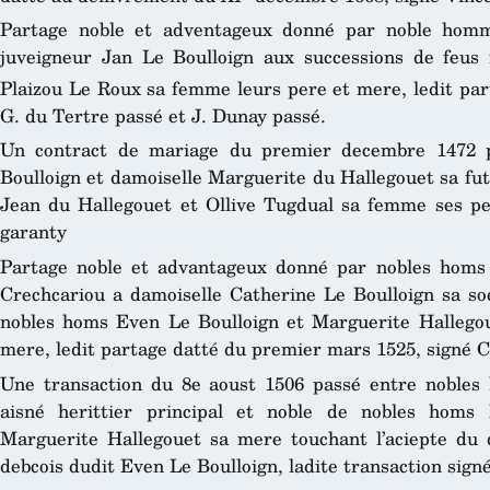
Partage noble et adventageux donné par noble homm
juveigneur Jan Le Boulloign aux successions de feus
Plaizou Le Roux sa femme leurs pere et mere, ledit par
G. du Tertre passé et J. Dunay passé.
Un contract de mariage du premier decembre 1472 
Boulloign et damoiselle Marguerite du Hallegouet sa fu
Jean du Hallegouet et Ollive Tugdual sa femme ses per
garanty
Partage noble et advantageux donné par nobles homs 
Crechcariou a damoiselle Catherine Le Boulloign sa so
nobles homs Even Le Boulloign et Marguerite Hallego
mere, ledit partage datté du premier mars 1525, signé Ch
Une transaction du 8e aoust 1506 passé entre nobles 
aisné herittier principal et noble de nobles homs
Marguerite Hallegouet sa mere touchant l’aciepte du 
debcois dudit Even Le Boulloign, ladite transaction signé