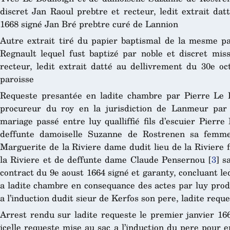
discret Jan Raoul prebtre et recteur, ledit extrait da
1668 signé Jan Bré prebtre curé de Lannion
Autre extrait tiré du papier baptismal de la mesme p
Regnault lequel fust baptizé par noble et discret mis
recteur, ledit extrait datté au dellivrement du 30e oc
paroisse
Requeste presantée en ladite chambre par Pierre Le 
procureur du roy en la jurisdiction de Lanmeur par l
mariage passé entre luy qualliffié fils d’escuier Pierr
deffunte damoiselle Suzanne de Rostrenen sa femme
Marguerite de la Riviere dame dudit lieu de la Riviere 
la Riviere et de deffunte dame Claude Pensernou
[
3
]
sa
contract du 9e aoust 1664 signé et garanty, concluant led
a ladite chambre en consequance des actes par luy produ
a l’induction dudit sieur de Kerfos son pere, ladite req
Arrest rendu sur ladite requeste le premier janvier 16
icelle requeste mise au sac a l’induction du pere pour en