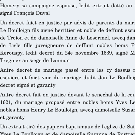
Hemery sa compaigne espouse, ledit extrait datté au
signé François Duval
Un decret faict en justice par advis de parentz du mar
Le Boulloign fils aisné herittier et noble de deffunt esc
de Troioa et de damoiselle Anne de Lesormel, avecq d
de Lisle fille juveigneure de deffunt nobles homs 
Kerouspy, ledit decret du 24e novembre 1639, signé Mar
Treguier au siege de Lannion
Autre decret de mariage passé entre les cy dessus n
escuiers et faict voir du mariage dudit Jan Le Boulloi
decret signé et garanty
Autre decret fait en justice devant le senechal de la cou
1621, du mariage proposé entre nobles homs Yves Le 
nobles homs Henry Le Boulloign, avecq damoiselle Suzan
et garanty
Un extrait tiré des papiers baptismaux de l’eglize de Sai
Yves Le Boulloign et de damoiselle Suzanne de Rostrene