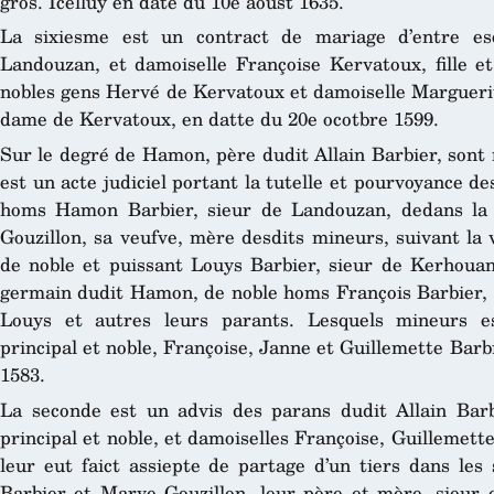
gros. Icelluy en date du 10e aoust 1635.
La sixiesme est un contract de mariage d’entre esc
Landouzan, et damoiselle Françoise Kervatoux, fille et
nobles gens Hervé de Kervatoux et damoiselle Marguerit
dame de Kervatoux, en datte du 20e ocotbre 1599.
Sur le degré de Hamon, père dudit Allain Barbier, sont 
est un acte judiciel portant la tutelle et pourvoyance d
homs Hamon Barbier, sieur de Landouzan, dedans la
Gouzillon, sa veufve, mère desdits mineurs, suivant la v
de noble et puissant Louys Barbier, sieur de Kerhouant
germain dudit Hamon, de noble homs François Barbier, s
Louys et autres leurs parants. Lesquels mineurs esto
principal et noble, Françoise, Janne et Guillemette Barb
1583.
La seconde est un advis des parans dudit Allain Barb
principal et noble, et damoiselles Françoise, Guillemette
leur eut faict assiepte de partage d’un tiers dans le
Barbier et Marye Gouzillon, leur père et mère, sieur