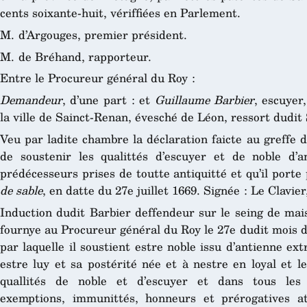
cents soixante-huit, vériffiées en Parlement.
M. d’Argouges, premier président.
M. de Bréhand, rapporteur.
Entre le Procureur général du Roy :
Demandeur
, d’une part : et
Guillaume Barbier
, escuyer
la ville de Sainct-Renan, évesché de Léon, ressort dudit
Veu par ladite chambre la déclaration faicte au greffe d’
de soustenir les qualittés d’escuyer et de noble d’a
prédécesseurs prises de toutte antiquitté et qu’il port
de sable
, en datte du 27e juillet 1669. Signée : Le Clavier,
Induction dudit Barbier deffendeur sur le seing de mai
fournye au Procureur général du Roy le 27e dudit mois de 
par laquelle il soustient estre noble issu d’antienne ex
estre luy et sa postérité née et à nestre en loyal et 
quallités de noble et d’escuyer et dans tous les d
exemptions, immunittés, honneurs et prérogatives at