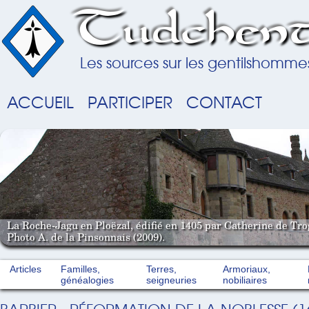
Tudchent
Les sources sur les gentilshomme
ACCUEIL
PARTICIPER
CONTACT
La Roche-Jagu en Ploëzal, édifié en 1405 par Catherine de Tro
Photo A. de la Pinsonnais (2009).
Articles
Familles,
Terres,
Armoriaux,
généalogies
seigneuries
nobiliaires