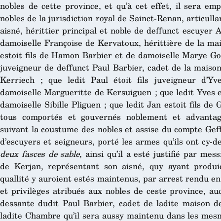
nobles de cette province, et qu’à cet effet, il sera em
nobles de la jurisdiction royal de Sainct-Renan, articullant
aisné, hérittier principal et noble de deffunct escuyer 
damoiselle Françoise de Kervatoux, hérittière de la mai
estoit fils de Hamon Barbier et de damoiselle Marye Gou
juveigneur de deffunct Paul Barbier, cadet de la maiso
Kerriech ; que ledit Paul étoit fils juveigneur d’Y
damoiselle Margueritte de Kersuiguen ; que ledit Yves es
damoiselle Sibille Pliguen ; que ledit Jan estoit fils de
tous comportés et gouvernés noblement et advantag
suivant la coustume des nobles et assise du compte Geffr
d’escuyers et seigneurs, porté les armes qu’ils ont cy-
deux fasces de sable
, ainsi qu’il a esté justifié par me
de Kerjan, représentant son aisné, quy ayant produic
quallité y auroient estés maintenus, par arrest rendu en
et privilèges atribués aux nobles de ceste province, au
dessante dudit Paul Barbier, cadet de ladite maison de
ladite Chambre qu’il sera aussy maintenu dans les mesm