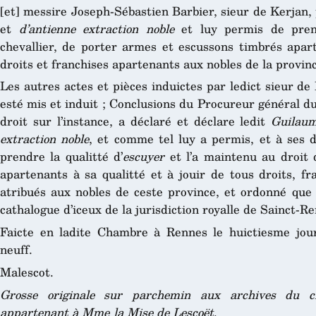
[et] messire Joseph-Sébastien Barbier, sieur de Kerjan, p
et
d’antienne extraction noble
et luy permis de prend
chevallier, de porter armes et escussons timbrés apart
droits et franchises apartenants aux nobles de la provi
Les autres actes et pièces induictes par ledict sieur de
esté mis et induit ; Conclusions du Procureur général d
droit sur l’instance, a déclaré et déclare ledit
Guilaum
extraction noble
, et comme tel luy a permis, et à ses 
prendre la qualitté d’
escuyer
et l’a maintenu au droit 
apartenants à sa qualitté et à jouir de tous droits, fr
atribués aux nobles de ceste province, et ordonné que
cathalogue d’iceux de la jurisdiction royalle de Sainct-R
Faicte en ladite Chambre à Rennes le huictiesme jour
neuff.
Malescot.
Grosse originale sur parchemin aux archives du châ
appartenant à Mme la Mise de Lescoët
.