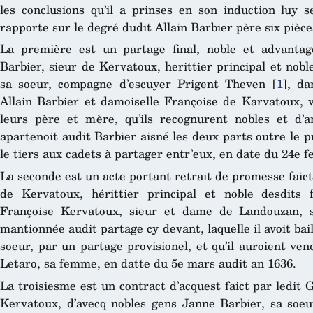
les conclusions qu’il a prinses en son induction luy s
rapporte sur le degré dudit Allain Barbier père six pièce
La première est un partage final, noble et advanta
Barbier, sieur de Kervatoux, herittier principal et nob
sa soeur, compagne d’escuyer Prigent Theven
[
1
]
, da
Allain Barbier et damoiselle Françoise de Karvatoux,
leurs père et mère, qu’ils recognurent nobles et d’a
apartenoit audit Barbier aisné les deux parts outre le p
le tiers aux cadets à partager entr’eux, en date du 24e f
La seconde est un acte portant retrait de promesse faict
de Kervatoux, hérittier principal et noble desdits 
Françoise Kervatoux, sieur et dame de Landouzan, 
mantionnée audit partage cy devant, laquelle il avoit bai
soeur, par un partage provisionel, et qu’il auroient v
Letaro, sa femme, en datte du 5e mars audit an 1636.
La troisiesme est un contract d’acquest faict par ledit 
Kervatoux, d’avecq nobles gens Janne Barbier, sa soe