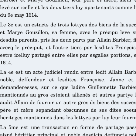
levé sur icelle et les deux tiers luy apartenants comme h
du 9e may 1614.
Le 3e est un estacts de trois lottyes des biens de la s
et Marye Gouzillon, sa femme, avec le précipu levé sur
desdits parents, pris les deux parts par Allain Barbier, fi
avecq le préciput, et l’autre tiers par lesdites Franço
estre icelluy partagé entre elles par esgalles portions
1614.
La 4e est un acte judiciel rendu entre ledit Allain Barbie
noble, deffendeur et lesdites Françoise, Janne et
demanderesses, sur ce que ladite Guillemette Barbier
mantionnés au gros estoient allienés et autres partye 
audit Allain de fournir un autre gros ds biens des succ
père et mère sepandant obscunnes de ses dites soeur
heritages mantionnés dans les lottyes par luy leur fourn
La 5me est une transaction en forme de partage passée
aisné hérittier principal et noble desdicts deffuncts 