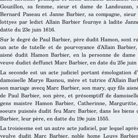
Gouzillon, sa femme, sieur et dame de Landouzan, 
Bernard Paseau et Janne Barbier, sa compagne, sieur
lottyes par ledict Allain Barbier fournye à ladite Jann
datte du 23e juin 1616.
Sur le degré de Paul Barbier, père dudit Hamon, sont ra
un acte de tutelle et de pourvoyance d’Allain Barbier,
aisné dudit Hamon Barbier, en la personne de dame 
veuve dudict deffunct Marc Barbier, en date du 25e juin
La seconde est un acte judiciel portant émologation d
damoiselle Marye Rasnou, mère et tutrice d’Allain Barbi
son mariage avecq Marc Barbier, son mary, quy fils aisné,
de Paul Barbier, son père, et présomptiff de damoisell
gens maistre Hamon Barbier, Catherinne, Marguritte,
soeurs puisnés dudit feu Marc Barbier, dans les biens 
Barbier, leur père, en datte du 19e juin 1555.
La troisiesme est un autre acte judiciel, par lequel aprè
veulve dudit Marc Barbier, noble home Louys Barbier