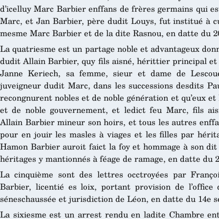
d’icelluy Marc Barbier enffans de frères germains qui es
Marc, et Jan Barbier, père dudit Louys, fut institué à cu
mesme Marc Barbier et de la dite Rasnou, en datte du 20
La quatriesme est un partage noble et advantageux donn
dudit Allain Barbier, quy fils aisné, hérittier principal e
Janne Keriech, sa femme, sieur et dame de Lescoue
juveigneur dudit Marc, dans les successions desdits Pau
recongnurent nobles et de noble génération et qu’eux et
et de noble gouvernement, et ledict feu Marc, fils aisn
Allain Barbier mineur son hoirs, et tous les autres enffa
pour en jouir les masles à viages et les filles par héri
Hamon Barbier auroit faict la foy et hommage à son dit 
héritages y mantionnés à féage de ramage, en datte du 
La cinquième sont des lettres occtroyées par Franço
Barbier, licentié es loix, portant provision de l’offi
séneschaussée et jurisdiction de Léon, en datte du 14e 
La sixiesme est un arrest rendu en ladite Chambre ent