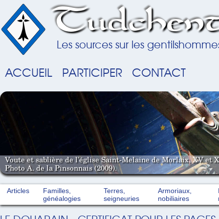
Tudchent
Les sources sur les gentilshomme
ACCUEIL
PARTICIPER
CONTACT
Voute et sablière de l'église Saint-Melaine de Morlaix, XV et X
Photo A. de la Pinsonnais (2009).
Articles
Familles,
Terres,
Armoriaux,
généalogies
seigneuries
nobiliaires