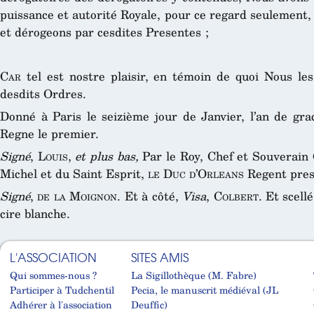
puissance et autorité Royale, pour ce regard seulement,
et dérogeons par cesdites Presentes ;
Car
tel est nostre plaisir, en témoin de quoi Nous les
desdits Ordres.
Donné à Paris le seizième jour de Janvier, l’an de gra
Regne le premier.
Signé
,
Louis
,
et plus bas,
Par le Roy, Chef et Souverain
Michel et du Saint Esprit,
le Duc d’Orleans
Regent pres
Signé
,
de la Moignon
. Et à côté,
Visa
,
Colbert
. Et scel
cire blanche.
L'ASSOCIATION
SITES AMIS
Qui sommes-nous ?
La Sigillothèque (M. Fabre)
Participer à Tudchentil
Pecia, le manuscrit médiéval (JL
Adhérer à l'association
Deuffic)