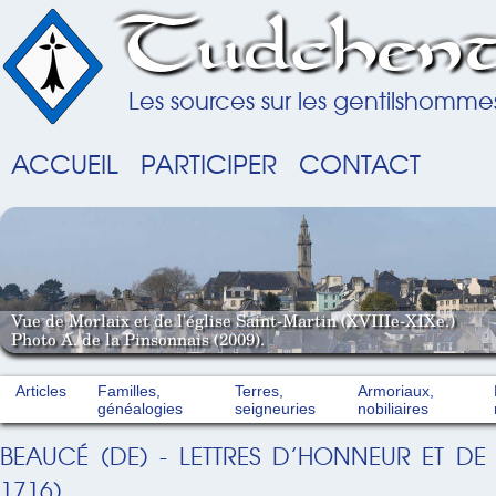
Tudchent
Les sources sur les gentilshomme
ACCUEIL
PARTICIPER
CONTACT
Vue de Morlaix et de l'église Saint-Martin (XVIIIe-XIXe.)
Photo A. de la Pinsonnais (2009).
Articles
Familles,
Terres,
Armoriaux,
généalogies
seigneuries
nobiliaires
BEAUCÉ (DE) - LETTRES D’HONNEUR ET DE
1716)