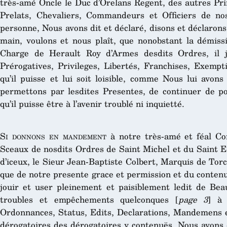
très-amé Oncle le Duc d’Orelans Regent, des autres Pri
Prelats, Chevaliers, Commandeurs et Officiers de no
personne, Nous avons dit et déclaré, disons et déclaron
main, voulons et nous plaît, que nonobstant la démissi
Charge de Herault Roy d’Armes desdits Ordres, il j
Prérogatives, Privileges, Libertés, Franchises, Exempt
qu’il puisse et lui soit loisible, comme Nous lui avon
permettons par lesdites Presentes, de continuer de po
qu’il puisse être à l’avenir troublé ni inquietté.
Si donnons en mandement
à notre très-amé et féal Co
Sceaux de nosdits Ordres de Saint Michel et du Saint E
d’iceux, le Sieur Jean-Baptiste Colbert, Marquis de Torcy
que de notre presente grace et permission et du contenu c
jouir et user pleinement et paisiblement ledit de Beau
troubles et empêchements quelconques [
page 3
] à 
Ordonnances, Status, Edits, Declarations, Mandemens e
dérogatoires des dérogatoires y contenuës, Nous avons 