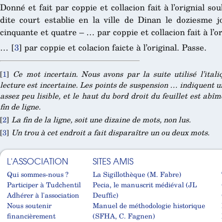
Donné et fait par coppie et collacion fait à l’orignial s
dite court establie en la ville de Dinan le doziesme j
cinquante et quatre – … par coppie et collacion fait à l’or
…
[
3
]
par coppie et colacion faicte à l’original. Passe.
[
1
]
Ce mot incertain. Nous avons par la suite utilisé l’ital
lecture est incertaine. Les points de suspension … indiquent 
assez peu lisible, et le haut du bord droit du feuillet est a
fin de ligne.
[
2
]
La fin de la ligne, soit une dizaine de mots, non lus.
[
3
]
Un trou à cet endroit a fait disparaître un ou deux mots
.
L'ASSOCIATION
SITES AMIS
Qui sommes-nous ?
La Sigillothèque (M. Fabre)
Participer à Tudchentil
Pecia, le manuscrit médiéval (JL
Adhérer à l'association
Deuffic)
Nous soutenir
Manuel de méthodologie historique
financièrement
(SFHA, C. Fagnen)