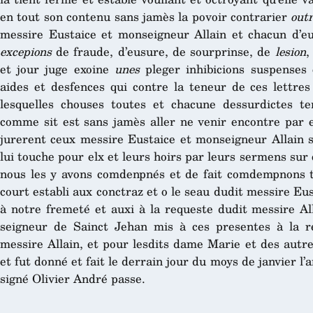
en tout son contenu sans jamès la povoir contrarier
out
messire Eustaice et monseigneur Allain et chacun d’eu
excepions
de fraude, d’eusure, de sourprinse, de
lesion
,
et jour juge exoine
unes
pleger inhibicions suspenses 
aides et desfences qui contre la teneur de ces lettre
lesquelles chouses toutes et chacune dessurdictes te
comme sit est sans jamès aller ne venir encontre par 
jurerent ceux messire Eustaice et monseigneur Allain s
lui touche pour elx et leurs hoirs par leurs sermens sur
nous les y avons comdenpnés et de fait comdempnons t
court establi aux conctraz et o le seau dudit messire Eu
à notre fremeté et auxi à la requeste dudit messire Al
seigneur de Sainct Jehan mis à ces presentes à la r
messire Allain, et pour lesdits dame Marie et des autr
et fut donné et fait le derrain jour du moys de janvier l’
signé Olivier André passe.