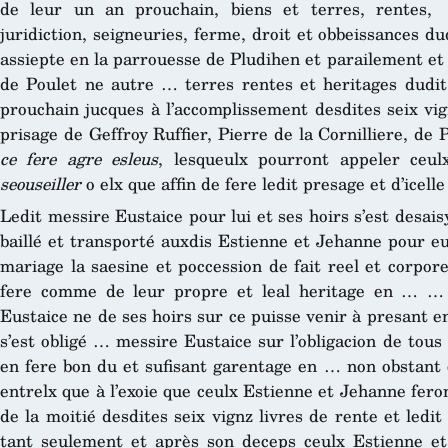
de leur un an prouchain, biens et terres, rentes,
juridiction, seigneuries, ferme, droit et obbeissances du
assiepte en la parrouesse de Pludihen et parailement et 
de Poulet ne autre … terres rentes et heritages dudi
prouchain jucques à l’accomplissement desdites seix vig
prisage de Geffroy Ruffier, Pierre de la Cornilliere, de
ce fere agre esleus
, lesqueulx pourront appeler ceulx
seouseiller
o elx que affin de fere ledit presage et d’icelle
Ledit messire Eustaice pour lui et ses hoirs s’est desais
baillé et transporté auxdis Estienne et Jehanne pour eu
mariage la saesine et poccession de fait reel et corpor
fere comme de leur propre et leal heritage en … 
Eustaice ne de ses hoirs sur ce puisse venir à presant e
s’est obligé … messire Eustaice sur l’obligacion de tous
en fere bon du et sufisant garentage en … non obstant 
entrelx que à l’exoie que ceulx Estienne et Jehanne fero
de la moitié desdites seix vignz livres de rente et led
tant seulement et après son deceps ceulx Estienne et 