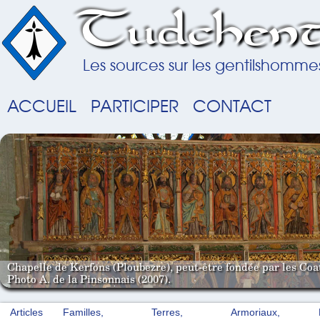
Tudchent
Les sources sur les gentilshomme
ACCUEIL
PARTICIPER
CONTACT
Chapelle de Kerfons (Ploubezre), peut-être fondée par les Coat
Photo A. de la Pinsonnais (2007).
Articles
Familles,
Terres,
Armoriaux,