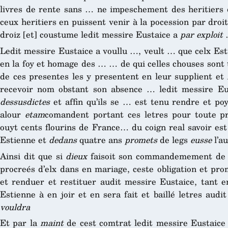
livres de rente sans … ne impeschement des heritiers 
ceux heritiers en puissent venir à la pocession par dro
droiz [et] coustume ledit messire Eustaice a
par exploit
…
Ledit messire Eustaice a voullu …, veult … que celx Es
en la foy et homage des … … de qui celles chouses sont 
de ces presentes les y presentent en leur supplient et
recevoir nom obstant son absence … ledit messire E
dessusdictes
et affin qu’ils se … est tenu rendre et po
alour
etam
comandent portant ces letres pour toute 
ouyt cents flourins de France… du coign real savoir es
Estienne et
dedans
quatre ans
promets
de legs
eusse
l’a
Ainsi dit que si
dieux
faisoit son commandemement de l
procreés d’elx dans en mariage, ceste obligation et pro
et renduer et restituer audit messire Eustaice, tant e
Estienne à en joir et en sera fait et baillé letres aud
vouldra
Et par la
maint
de cest comtrat ledit messire Eustaice