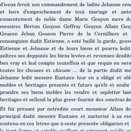
d’iceux feroit son commandement de ladite Jehanne rend
et hors d’empeschement de tout mariage et
ante
consentement de noble dame Marie Gouyon mere du
messires Bertan Gouyon Geffroy Gouyon Allain Gouy
Goueon Jehan Goueon Pierre de la Cornilliere et
consanguins dudit Estienne, a esté baillé la garde, gou
Estienne et Jehanne et de lours biens et pourra ledit
aultres ses depputés les biens levées et revenues desdi
bon vray et leal compte touteffois et que requis en sera
toutes les chouses et
chicune
… de la partie dudit mes
Jehanne ledit messire Eustaice lour en a obligé et obl
mobles et heritages presents et futurs qu’elx et soubz
prandre ses biens mobles les vendre et
espletter
bani
heritages et sellond la plus greer fournir des
conctraz
de
Et fut presant par notredite court monsieur Allain de 
principal dudit messire Eustaice et auctorizé à sa re
contenu en ces letres que à ceste presente obligacion et 
la tient ferme et estable voullant et octroyant qu’elle va