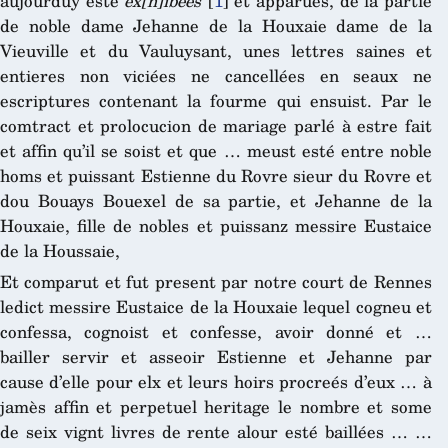
aujourduy esté
ex[h]ibées
[
1
]
et apparues, de la partie
de noble dame Jehanne de la Houxaie dame de la
Vieuville et du Vauluysant, unes lettres saines et
entieres non viciées ne cancellées en seaux ne
escriptures contenant la fourme qui ensuist. Par le
comtract et prolocucion de mariage parlé à estre fait
et affin qu’il se soist et que … meust esté entre noble
homs et puissant Estienne du Rovre sieur du Rovre et
dou Bouays Bouexel de sa partie, et Jehanne de la
Houxaie, fille de nobles et puissanz messire Eustaice
de la Houssaie,
Et comparut et fut present par notre court de Rennes
ledict messire Eustaice de la Houxaie lequel cogneu et
confessa, cognoist et confesse, avoir donné et …
bailler servir et asseoir Estienne et Jehanne par
cause d’elle pour elx et leurs hoirs procreés d’eux … à
jamès affin et perpetuel heritage le nombre et some
de seix vignt livres de rente alour esté baillées … …