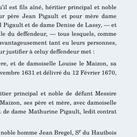
il est fils aîné, héritier principal et noble
our père Jean Pigault et pour mère dame
oul Pigault et de dame Denise de Lassy, — et
eule du deffendeur, — tous lesquels, comme
avantageusement tant eu leurs personnes,
ur justifier à celuy deffendeur met :
re, et de damoiselle Louise le Maizon, sa
Novembre 1631 et délivré du 12 Février 1670,
ritier principal et noble de défunt Messire
 Maizon, ses père et mère, avec damoiselle
t de dame Mathurine Pigault, ledit contrat
r
t noble homme Jean Bregel, S
du Hautbois