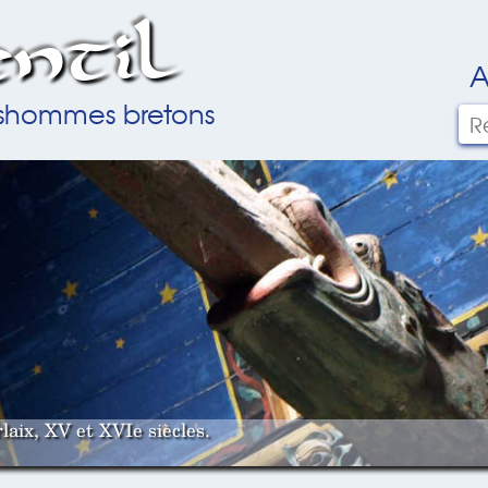
ntil
A
ilshommes bretons
laix, XV et XVIe siècles.