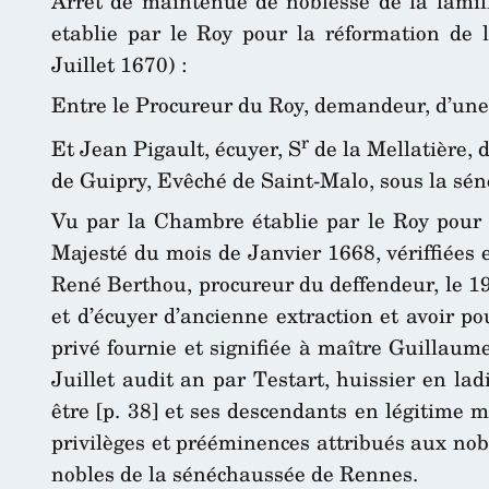
Arrêt de maintenue de noblesse de la famill
etablie par le Roy pour la réformation de
Juillet 1670) :
Entre le Procureur du Roy, demandeur, d’une
r
Et Jean Pigault, écuyer, S
de la Mellatière, 
de Guipry, Evêché de Saint-Malo, sous la sén
Vu par la Chambre établie par le Roy pour 
Majesté du mois de Janvier 1668, vériffiées e
René Berthou, procureur du deffendeur, le 19 
et d’écuyer d’ancienne extraction et avoir p
privé fournie et signifiée à maître Guillaum
Juillet audit an par Testart, huissier en lad
être [p. 38] et ses descendants en légitime m
privilèges et prééminences attribués aux nob
nobles de la sénéchaussée de Rennes.