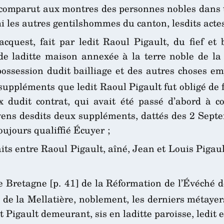
t comparut aux montres des personnes nobles dans t
i les autres gentilshommes du canton, lesdits acte
acquest, fait par ledit Raoul Pigault, du fief e
de laditte maison annexée à la terre noble de la 
ossession dudit bailliage et des autres choses em
 suppléments que ledit Raoul Pigault fut obligé de 
x dudit contrat, qui avait été passé d’abord à c
yens desdits deux suppléments, dattés des 2 Sept
oujours qualiffié Écuyer ;
its entre Raoul Pigault, aîné, Jean et Louis Pigau
e Bretagne [p. 41] de la Réformation de l’Évéché d
de la Mellatière, noblement, les derniers métayers
dit Pigault demeurant, sis en laditte paroisse, ledit 