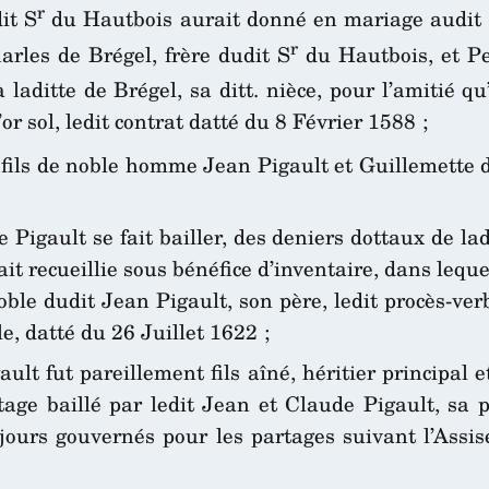
r
it S
du Hautbois aurait donné en mariage audit
r
arles de Brégel, frère dudit S
du Hautbois, et Pe
ditte de Brégel, sa ditt. nièce, pour l’amitié qu’il
r sol, ledit contrat datté du 8 Février 1588 ;
, fils de noble homme Jean Pigault et Guillemette 
Pigault se fait bailler, des deniers dottaux de lad
ait recueillie sous bénéfice d’inventaire, dans lequ
oble dudit Jean Pigault, son père, ledit procès-verb
e, datté du 26 Juillet 1622 ;
ult fut pareillement fils aîné, héritier principal e
age baillé par ledit Jean et Claude Pigault, sa 
ujours gouvernés pour les partages suivant l’Assi