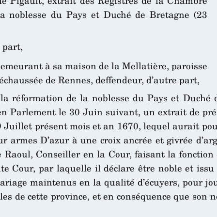
e Pigault, extrait des Registres de la Chambre
 la noblesse du Pays et Duché de Bretagne (23
 part,
demeurant à sa maison de la Mellatière, paroisse
échaussée de Rennes, deffendeur, d’autre part,
la réformation de la noblesse du Pays et Duché d
n Parlement le 30 Juin suivant, un extrait de prés
Juillet présent mois et an 1670, lequel aurait pou
our armes D’azur à une croix ancrée et givrée d’ar
e Raoul, Conseiller en la Cour, faisant la fonction
ite Cour, par laquelle il déclare être noble et iss
ariage maintenus en la qualité d’écuyers, pour jou
les de cette province, et en conséquence que son 