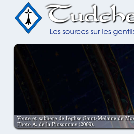
Tudche
Les sources sur les gent
Voute et sablière de l'église Saint-Melaine de Mor
Photo A. de la Pinsonnais (2009).