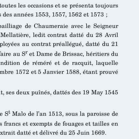
outes les occasions et se présenta toujours
s des années 1553, 1557, 1562 et 1573 ;
t bailliage de Chaumeraie avec le Seigneur
Mellatière, ledit contrat datté du 28 Avril
ployées au contrat préallégué, datté du 21
r
faire au S
et Dame de Brissac, héritiers du
ondition de réméré et de racquit, laquelle
embre 1572 et 5 Janvier 1588, étant prouvé
lt, ses deux puînés, dattés des 19 May 1545
t
e S
Malo de l’an 1513, sous la paroisse de
 francs et exempts de fouages et tailles en
extrait datté et délivré du 25 Juin 1669.