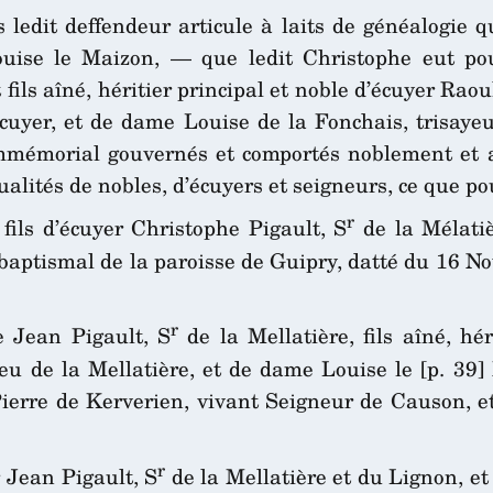
 ledit deffendeur articule à laits de généalogie qu’
ouise le Maizon, — que ledit Christophe eut p
 fils aîné, héritier principal et noble d’écuyer Ra
 écuyer, et de dame Louise de la Fonchais, trisay
immémorial gouvernés et comportés noblement et 
ualités de nobles, d’écuyers et seigneurs, ce que po
r
 fils d’écuyer Christophe Pigault, S
de la Mélatiè
r baptismal de la paroisse de Guipry, datté du 16 
r
e Jean Pigault, S
de la Mellatière, fils aîné, hé
eu de la Mellatière, et de dame Louise le [p. 39]
Pierre de Kerverien, vivant Seigneur de Causon, e
r
 Jean Pigault, S
de la Mellatière et du Lignon, e