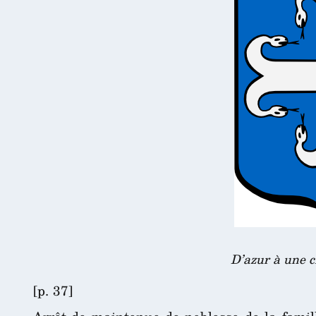
D’azur à une c
[p. 37]