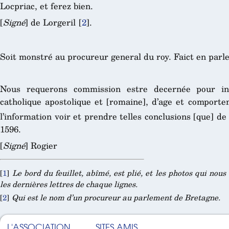
Locpriac, et ferez bien.
[
Signé
] de Lorgeril
[
2
]
.
Soit monstré au procureur general du roy. Faict en par
Nous requerons commission estre decernée pour inf
catholique apostolique et [romaine], d’age et comport
l’information voir et prendre telles conclusions [que] de
1596.
[
Signé
] Rogier
[
1
]
Le bord du feuillet, abîmé, est plié, et les photos qui no
les dernières lettres de chaque lignes.
[
2
]
Qui est le nom d’un procureur au parlement de Bretagne.
L'ASSOCIATION
SITES AMIS