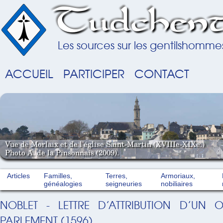
Tudchent
Les sources sur les gentilshomme
ACCUEIL
PARTICIPER
CONTACT
Vue de Morlaix et de l'église Saint-Martin (XVIIIe-XIXe.)
Photo A. de la Pinsonnais (2009).
Articles
Familles,
Terres,
Armoriaux,
généalogies
seigneuries
nobiliaires
NOBLET - LETTRE D’ATTRIBUTION D’UN 
PARLEMENT (1596)