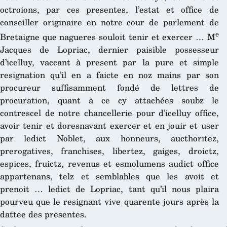
octroions, par ces presentes, l’estat et office de
conseiller originaire en notre cour de parlement de
e
Bretaigne que nagueres souloit tenir et exercer … M
Jacques de Lopriac, dernier paisible possesseur
d’icelluy, vaccant à present par la pure et simple
resignation qu’il en a faicte en noz mains par son
procureur suffisamment fondé de lettres de
procuration, quant à ce cy attachées soubz le
contrescel de notre chancellerie pour d’icelluy office,
avoir tenir et doresnavant exercer et en jouir et user
par ledict Noblet, aux honneurs, aucthoritez,
prerogatives, franchises, libertez, gaiges, droictz,
espices, fruictz, revenus et esmolumens audict office
appartenans, telz et semblables que les avoit et
prenoit … ledict de Lopriac, tant qu’il nous plaira
pourveu que le resignant vive quarente jours après la
dattee des presentes.