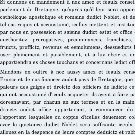
Si donnons en mandement à noz amez et feaulx conseil
parlement de Bretaigne, qu’après qu’il leur sera appar
catholicque apostolique et romaine dudict Noblet, et d
tel cas requis et accoustumé, icelluy mettent et institu
par nous en possession et saisine dudict estat et office
aucthoritez, prerogatives, preeminances, franchises, l
fruictz, proffictz, revenus et esmolumens, dessusdicts l
user plainement et paisiblement, et à luy obeir et en
appartiendra es choses touchans et concernans ledict off
Mandons en oultre à noz aussy amez et feaulx consei
France et de nos finances audict pays de Bretaigne, que 
paieurs des gaiges et droictz des officiers de ladicte co
qui ont accoustumé d’iceulx acquicter ils ayent à faire pa
doresnavant, par chacun an aux termes et en la main 
droictz audict office appartenant, à commancer du
l’apportant lesquelles ou coppie d’icelles deuement co
avec la quictance dudict Noblet sera suffisante iceulx 
allouez en la despence de leurs comptes deduictz et rabb