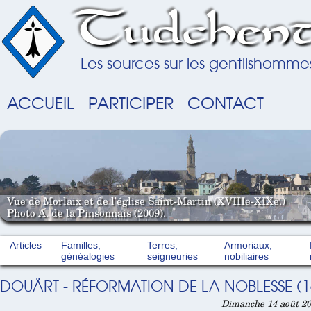
Tudchent
Les sources sur les gentilshomme
ACCUEIL
PARTICIPER
CONTACT
Vue de Morlaix et de l'église Saint-Martin (XVIIIe-XIXe.)
Photo A. de la Pinsonnais (2009).
Articles
Familles,
Terres,
Armoriaux,
généalogies
seigneuries
nobiliaires
DOUÄRT - RÉFORMATION DE LA NOBLESSE (1
Dimanche 14 août 20