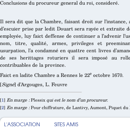
Conclusions du procureur general du roi, consideré.
Il sera dit que la Chambre, faisant droit sur l’instance,
d’escuier prise par ledit Douart sera rayée et extraite d
employée, luy faict deffense de continuer a l’advenir l’u
nom, titre, qualité, armes, privileges et preemina
usurpation, l’a condamné en quattre cent livres d’aman
de ses herittages roturiers il sera imposé au rol
contribuables de la province.
e
Faict en ladite Chambre a Rennes le 22
octobre 1670.
[
Signé
] d’Argouges, L. Feuvre
[
1
]
En marge :
Plessix
qui est le nom d’un procureur.
[
2
]
En marge :
Pour chiffrature, de Lantivy, Aumont, Piquet du 
L'ASSOCIATION
SITES AMIS