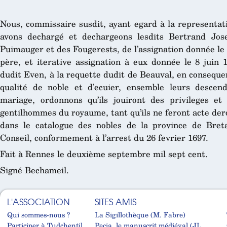
Nous, commissaire susdit, ayant egard à la representatio
avons dechargé et dechargeons lesdits Bertrand Jos
Puimauger et des Fougerests, de l’assignation donnée le
père, et iterative assignation à eux donnée le 8 juin 1
dudit Even, à la requette dudit de Beauval, en conseque
qualité de noble et d’ecuier, ensemble leurs descen
mariage, ordonnons qu’ils jouiront des privileges et
gentilhommes du royaume, tant qu’ils ne feront acte dero
dans le catalogue des nobles de la province de Bre
Conseil, conformement à l’arrest du 26 fevrier 1697.
Fait à Rennes le deuxième septembre mil sept cent.
Signé Bechameil.
L'ASSOCIATION
SITES AMIS
Qui sommes-nous ?
La Sigillothèque (M. Fabre)
Participer à Tudchentil
Pecia, le manuscrit médiéval (JL