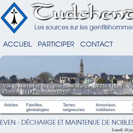
Tudchent
Les sources sur les gentilshomme
ACCUEIL
PARTICIPER
CONTACT
Vue de Morlaix et de l'église Saint-Martin (XVIIIe-XIXe.)
Photo A. de la Pinsonnais (2009).
Articles
Familles,
Terres,
Armoriaux,
généalogies
seigneuries
nobiliaires
EVEN - DÉCHARGE ET MAINTENUE DE NOBLES
Lundi 10 ja