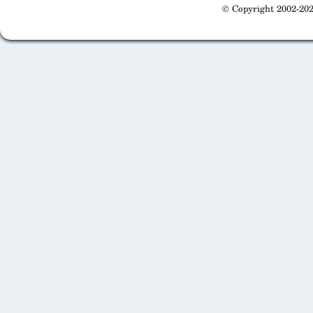
© Copyright 2002-202
Cabinet d'orthodonthie à Nantes
Cabinet d'orthodonthie à Nantes