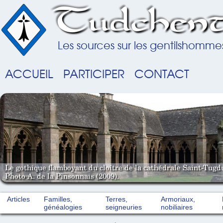
Tudchent
Les sources sur les gentilshomme
ACCUEIL
PARTICIPER
CONTACT
Le gothique flamboyant du cloître de la cathédrale Saint-Tugd
Photo A. de la Pinsonnais (2009).
Articles
Familles,
Terres,
Armoriaux,
généalogies
seigneuries
nobiliaires