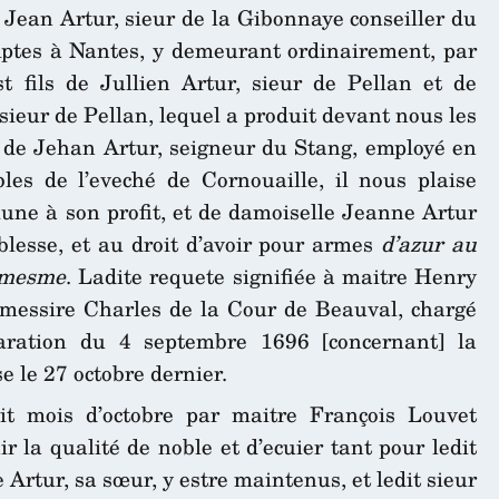
Jean Artur, sieur de la Gibonnaye conseiller du
mptes à Nantes, y demeurant ordinairement, par
st fils de Jullien Artur, sieur de Pellan et de
, sieur de Pellan, lequel a produit devant nous les
ssu de Jehan Artur, seigneur du Stang, employé en
bles de l’eveché de Cornouaille, il nous plaise
une à son profit, et de damoiselle Jeanne Artur
blesse, et au droit d’avoir pour armes
d’azur au
e mesme
. Ladite requete signifiée à maitre Henry
 messire Charles de la Cour de Beauval, chargé
aration du 4 septembre 1696 [concernant] la
e le 27 octobre dernier.
dit mois d’octobre par maitre François Louvet
r la qualité de noble et d’ecuier tant pour ledit
Artur, sa sœur, y estre maintenus, et ledit sieur