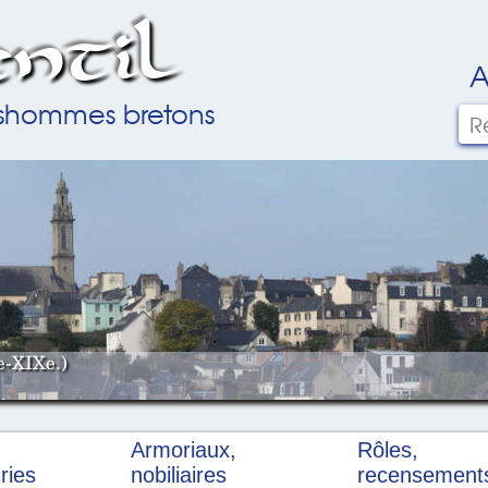
ntil
A
ilshommes bretons
e-XIXe.)
Armoriaux,
Rôles,
ries
nobiliaires
recensement