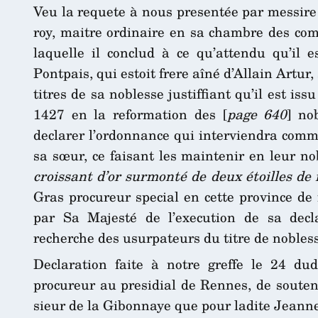
Veu la requete à nous presentée par messire 
roy, maitre ordinaire en sa chambre des co
laquelle il conclud à ce qu’attendu qu’il e
Pontpais, qui estoit frere aîné d’Allain Artur
titres de sa noblesse justiffiant qu’il est i
1427 en la reformation des [
page 640
] no
declarer l’ordonnance qui interviendra comm
sa sœur, ce faisant les maintenir en leur no
croissant d’or surmonté de deux étoilles d
Gras procureur special en cette province de
par Sa Majesté de l’execution de sa decl
recherche des usurpateurs du titre de nobless
Declaration faite à notre greffe le 24 du
procureur au presidial de Rennes, de souteni
sieur de la Gibonnaye que pour ladite Jeanne 