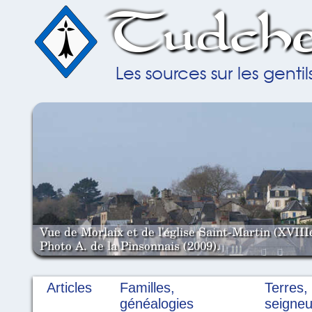
Tudche
Les sources sur les gent
Vue de Morlaix et de l'église Saint-Martin (XVIII
Photo A. de la Pinsonnais (2009).
Articles
Familles,
Terres,
généalogies
seigneu