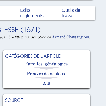
Edits,
Outils de
s
réglements
travail
ESSE (1671)
écembre 2019, transcription de
Armand Chateaugiron
.
CATÉGORIES DE L'ARTICLE
Familles, généalogies
Preuves de noblesse
A-B
SOURCE