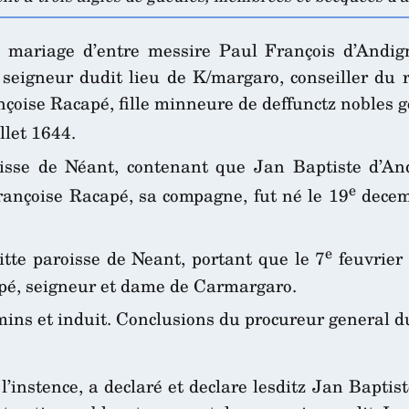
de mariage d’entre messire Paul François d’Andig
 seigneur dudit lieu de K/margaro, conseiller du
oise Racapé, fille minneure de deffunctz nobles g
llet 1644.
isse de Néant, contenant que Jan Baptiste d’And
e
ançoise Racapé, sa compagne, fut né le 19
decemb
e
itte paroisse de Neant, portant que le 7
feuvrier 
apé, seigneur et dame de Carmargaro.
 mins et induit. Conclusions du procureur general d
 l’instence, a declaré et declare lesditz Jan Bapt