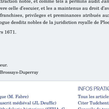
xtraction noble, et comme tels a permins audit Jan
frere celle d’escuier, et les a maintenus au droit d
z, franchises, privileges et preminances atribués a
ogue desditz nobles de la juridiction royalle de Plo
s 1671.
eur.
, Brossays-Duperray
INFOS PRATI
que (M. Fabre)
Tous les article
uscrit médiéval (JL Deuffic)
Citer Tudchent
thodologie historique (SFHA, C.
Conseils de tra