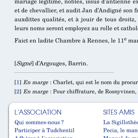
mariage legitime, nobles, issus d’antienne e
et de chevallier, et audit Jan d’Andigné son 
auxdittes qualités, et à jouir de tous droit
leurs noms seront employez au rolle et cathol
e
Faict en ladite Chambre à Rennes, le 11
mar
[
Signé
] d’Argouges, Barrin.
[
1
]
En marge
: Charlet, qui est le nom du procur
[
2
]
En marge
: Pour chiffrature, de Rosnyvinen
L'ASSOCIATION
SITES AMIS
Qui sommes-nous ?
La Sigillothè
Participer à Tudchentil
Pecia, le man
Adhérer à l'association
Manuel de mé