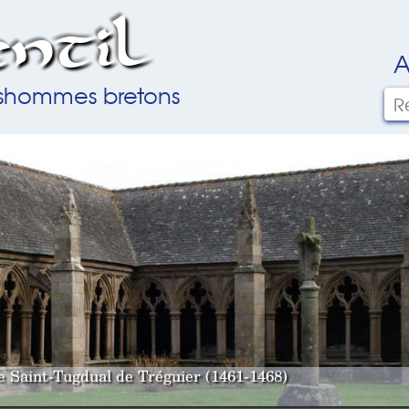
ntil
A
ilshommes bretons
le Saint-Tugdual de Tréguier (1461-1468)