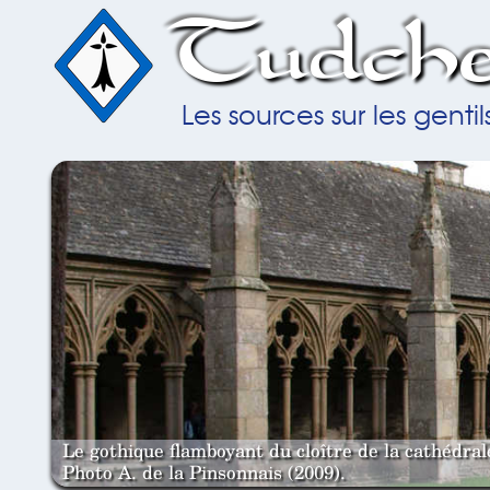
Tudche
Les sources sur les gent
Le gothique flamboyant du cloître de la cathédra
Photo A. de la Pinsonnais (2009).