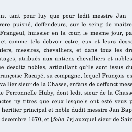
ant tant pour luy que pour ledit messire Jan
frere puisné, deffendeurs, sur le seing de maitr
Frangeul, huissier en la cour, le mesme jour, par
, et comme tels debvoir estre, eux et leurs des
ers, messires, chevalliers, et dans tous les dro
ges, atribués aux antiens chevalliers et nobles d
e desditz nobles, articullant qu’ils sont issus 
ançoise Racapé, sa compagne, lequel François est
allier sieur de la Chasse, enfans de deffunct mess
e Perronnelle Huby, dont ledit sieur de la Chasse 
actes ny titres que ceux lesquels ont esté veuz 
, heritier principal et noble dudit messire Jan Ba
decembre 1670, et [
folio 1v
] auxquel sieur de Sain