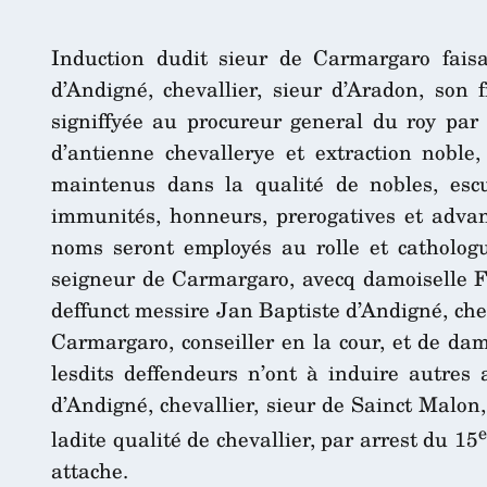
Induction dudit sieur de Carmargaro fais
d’Andigné, chevallier, sieur d’Aradon, son 
signiffyée au procureur general du roy par 
d’antienne chevallerye et extraction noble
maintenus dans la qualité de nobles, escui
immunités, honneurs, prerogatives et advanta
noms seront employés au rolle et cathologu
seigneur de Carmargaro, avecq damoiselle Fr
deffunct messire Jan Baptiste d’Andigné, chev
Carmargaro, conseiller en la cour, et de dam
lesdits deffendeurs n’ont à induire autres 
d’Andigné, chevallier, sieur de Sainct Malon
e
ladite qualité de chevallier, par arrest du 15
attache.