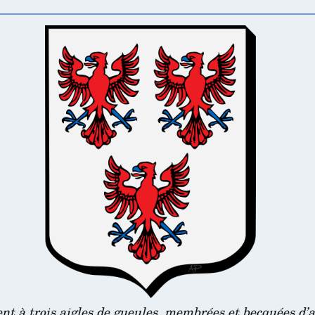
nt à trois aigles de gueules, membrées et becquées d’a